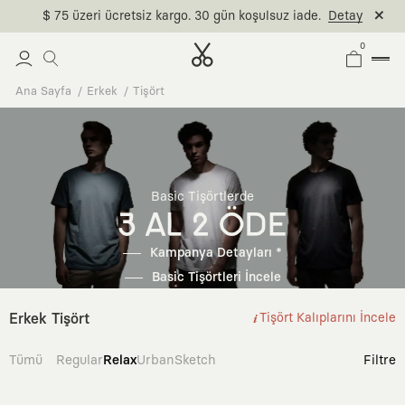
$ 75 üzeri ücretsiz kargo. 30 gün koşulsuz iade.
Detay
0
Ana Sayfa
Erkek
Tişört
Basic Tişörtlerde
3 AL 2 ÖDE
Kampanya Detayları *
Basic Tişörtleri İncele
Erkek Tişört
Tişört Kalıplarını İncele
Tümü
Regular
Relax
Urban
Sketch
Filtre