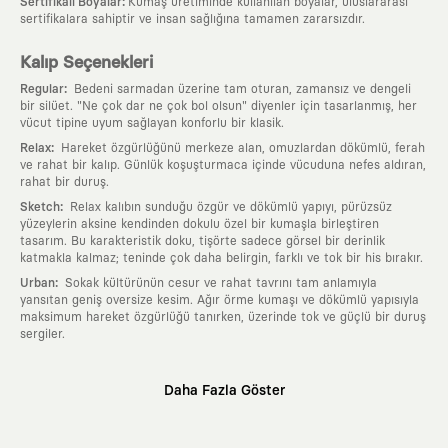
:
Sertifikalı Boyalar
Kumaş üretiminde kullanılan boyalar, uluslararası
sertifikalara sahiptir ve insan sağlığına tamamen zararsızdır.
Kalıp Seçenekleri
:
Regular
Bedeni sarmadan üzerine tam oturan, zamansız ve dengeli
bir silüet. "Ne çok dar ne çok bol olsun" diyenler için tasarlanmış, her
vücut tipine uyum sağlayan konforlu bir klasik.
:
Relax
Hareket özgürlüğünü merkeze alan, omuzlardan dökümlü, ferah
ve rahat bir kalıp. Günlük koşuşturmaca içinde vücuduna nefes aldıran,
rahat bir duruş.
:
Sketch
Relax kalıbın sunduğu özgür ve dökümlü yapıyı, pürüzsüz
yüzeylerin aksine kendinden dokulu özel bir kumaşla birleştiren
tasarım. Bu karakteristik doku, tişörte sadece görsel bir derinlik
katmakla kalmaz; teninde çok daha belirgin, farklı ve tok bir his bırakır.
:
Urban
Sokak kültürünün cesur ve rahat tavrını tam anlamıyla
yansıtan geniş oversize kesim. Ağır örme kumaşı ve dökümlü yapısıyla
maksimum hareket özgürlüğü tanırken, üzerinde tok ve güçlü bir duruş
sergiler.
Neden KAFT?
Daha Fazla Göster
:
Giyilebilir Hikayeler
KAFT sıradan bir giyim markası değil; kanvasını
farklı sanatçılara ve yaratıcı zihinlere açık tutan bir tasarım
platformudur. Üzerinde taşıdığın her parça, arkasında derin bir anlam