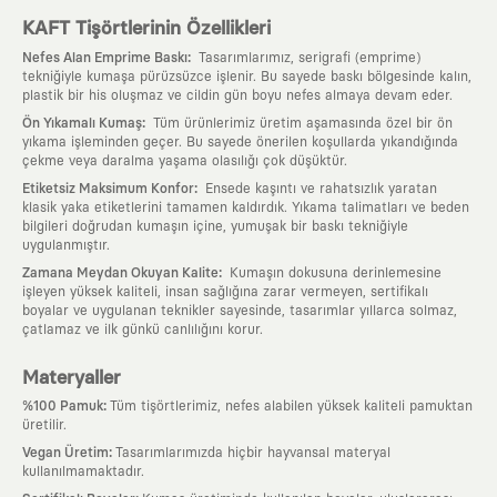
KAFT Tişörtlerinin Özellikleri
:
Nefes Alan Emprime Baskı
Tasarımlarımız, serigrafi (emprime)
tekniğiyle kumaşa pürüzsüzce işlenir. Bu sayede baskı bölgesinde kalın,
plastik bir his oluşmaz ve cildin gün boyu nefes almaya devam eder.
:
Ön Yıkamalı Kumaş
Tüm ürünlerimiz üretim aşamasında özel bir ön
yıkama işleminden geçer. Bu sayede önerilen koşullarda yıkandığında
çekme veya daralma yaşama olasılığı çok düşüktür.
:
Etiketsiz Maksimum Konfor
Ensede kaşıntı ve rahatsızlık yaratan
klasik yaka etiketlerini tamamen kaldırdık. Yıkama talimatları ve beden
bilgileri doğrudan kumaşın içine, yumuşak bir baskı tekniğiyle
uygulanmıştır.
:
Zamana Meydan Okuyan Kalite
Kumaşın dokusuna derinlemesine
işleyen yüksek kaliteli, insan sağlığına zarar vermeyen, sertifikalı
boyalar ve uygulanan teknikler sayesinde, tasarımlar yıllarca solmaz,
çatlamaz ve ilk günkü canlılığını korur.
Materyaller
:
%100 Pamuk
Tüm tişörtlerimiz, nefes alabilen yüksek kaliteli pamuktan
üretilir.
:
Vegan Üretim
Tasarımlarımızda hiçbir hayvansal materyal
kullanılmamaktadır.