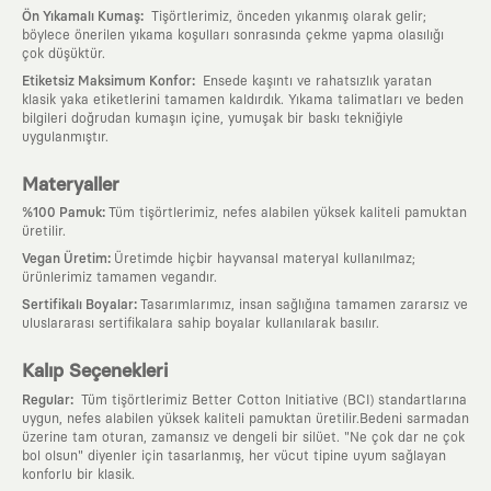
:
Ön Yıkamalı Kumaş
Tişörtlerimiz, önceden yıkanmış olarak gelir;
böylece önerilen yıkama koşulları sonrasında çekme yapma olasılığı
çok düşüktür.
:
Etiketsiz Maksimum Konfor
Ensede kaşıntı ve rahatsızlık yaratan
klasik yaka etiketlerini tamamen kaldırdık. Yıkama talimatları ve beden
bilgileri doğrudan kumaşın içine, yumuşak bir baskı tekniğiyle
uygulanmıştır.
Materyaller
:
%100 Pamuk
Tüm tişörtlerimiz, nefes alabilen yüksek kaliteli pamuktan
üretilir.
:
Vegan Üretim
Üretimde hiçbir hayvansal materyal kullanılmaz;
ürünlerimiz tamamen vegandır.
:
Sertifikalı Boyalar
Tasarımlarımız, insan sağlığına tamamen zararsız ve
uluslararası sertifikalara sahip boyalar kullanılarak basılır.
Kalıp Seçenekleri
:
Regular
Tüm tişörtlerimiz Better Cotton Initiative (BCI) standartlarına
uygun, nefes alabilen yüksek kaliteli pamuktan üretilir.Bedeni sarmadan
üzerine tam oturan, zamansız ve dengeli bir silüet. "Ne çok dar ne çok
bol olsun" diyenler için tasarlanmış, her vücut tipine uyum sağlayan
konforlu bir klasik.