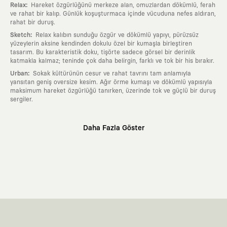
:
Relax
Hareket özgürlüğünü merkeze alan, omuzlardan dökümlü, ferah
ve rahat bir kalıp. Günlük koşuşturmaca içinde vücuduna nefes aldıran,
rahat bir duruş.
:
Sketch
Relax kalıbın sunduğu özgür ve dökümlü yapıyı, pürüzsüz
yüzeylerin aksine kendinden dokulu özel bir kumaşla birleştiren
tasarım. Bu karakteristik doku, tişörte sadece görsel bir derinlik
katmakla kalmaz; teninde çok daha belirgin, farklı ve tok bir his bırakır.
:
Urban
Sokak kültürünün cesur ve rahat tavrını tam anlamıyla
yansıtan geniş oversize kesim. Ağır örme kumaşı ve dökümlü yapısıyla
maksimum hareket özgürlüğü tanırken, üzerinde tok ve güçlü bir duruş
sergiler.
Neden KAFT?
Daha Fazla Göster
:
Giyilebilir Hikayeler
KAFT sıradan bir giyim markası değil; kanvasını
farklı sanatçılara ve yaratıcı zihinlere açık tutan bir tasarım
platformudur. Üzerinde taşıdığın her parça, arkasında derin bir anlam
ve hikaye barındıran özgün bir sanat eseridir.
:
Zamansız Tasarımlar
Klasik moda dünyasının dayattığı sezonluk
trendlerden ve hızlı tüketim döngülerinden tamamen uzağız. Amacımız
sadece birkaç ay giyilip eskiyecek kıyafetler üretmek değil; yıllar boyu
dolabının en değerli parçası olarak kalacak, hikayesini ve estetik
değerini hiçbir zaman kaybetmeyen zamansız tasarımlar ortaya
koymaktır.