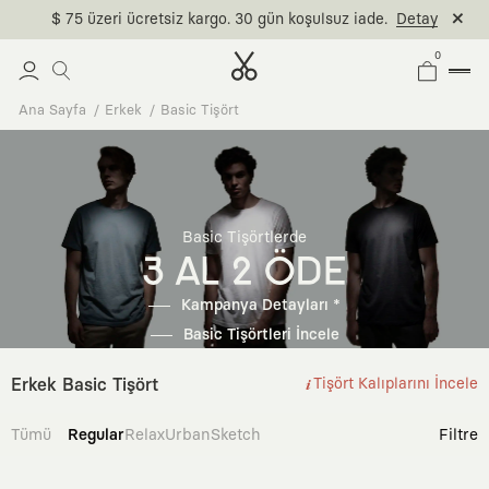
$ 75 üzeri ücretsiz kargo. 30 gün koşulsuz iade.
Detay
0
Ana Sayfa
Erkek
Basic Tişört
Basic Tişörtlerde
3 AL 2 ÖDE
Kampanya Detayları *
Basic Tişörtleri İncele
Erkek Basic Tişört
Tişört Kalıplarını İncele
Tümü
Regular
Relax
Urban
Sketch
Filtre