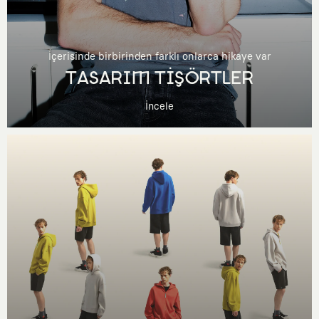
İçerisinde birbirinden farklı onlarca hikaye var
TASARIM TİŞÖRTLER
İncele