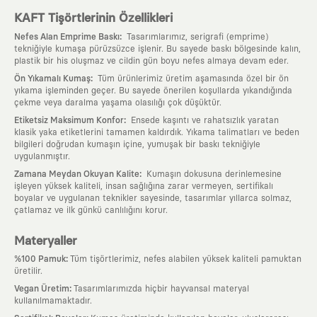
KAFT Tişörtlerinin Özellikleri
:
Nefes Alan Emprime Baskı
Tasarımlarımız, serigrafi (emprime)
tekniğiyle kumaşa pürüzsüzce işlenir. Bu sayede baskı bölgesinde kalın,
plastik bir his oluşmaz ve cildin gün boyu nefes almaya devam eder.
:
Ön Yıkamalı Kumaş
Tüm ürünlerimiz üretim aşamasında özel bir ön
yıkama işleminden geçer. Bu sayede önerilen koşullarda yıkandığında
çekme veya daralma yaşama olasılığı çok düşüktür.
:
Etiketsiz Maksimum Konfor
Ensede kaşıntı ve rahatsızlık yaratan
klasik yaka etiketlerini tamamen kaldırdık. Yıkama talimatları ve beden
bilgileri doğrudan kumaşın içine, yumuşak bir baskı tekniğiyle
uygulanmıştır.
:
Zamana Meydan Okuyan Kalite
Kumaşın dokusuna derinlemesine
işleyen yüksek kaliteli, insan sağlığına zarar vermeyen, sertifikalı
boyalar ve uygulanan teknikler sayesinde, tasarımlar yıllarca solmaz,
çatlamaz ve ilk günkü canlılığını korur.
Materyaller
:
%100 Pamuk
Tüm tişörtlerimiz, nefes alabilen yüksek kaliteli pamuktan
üretilir.
:
Vegan Üretim
Tasarımlarımızda hiçbir hayvansal materyal
kullanılmamaktadır.