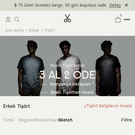
$ 75 üzeri ücretsiz kargo. 30 gün koşulsuz iade.
Detay
0
Ana Sayfa
Erkek
Tişört
Basic Tişörtlerde
3 AL 2 ÖDE
Kampanya Detayları *
Basic Tişörtleri İncele
Erkek Tişört
Tişört Kalıplarını İncele
Tümü
Regular
Relax
Urban
Sketch
Filtre