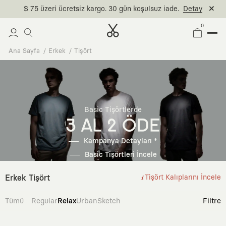
$ 75 üzeri ücretsiz kargo. 30 gün koşulsuz iade.
Detay
0
Ana Sayfa
Erkek
Tişört
Basic Tişörtlerde
3 AL 2 ÖDE
Kampanya Detayları *
Basic Tişörtleri İncele
Erkek Tişört
Tişört Kalıplarını İncele
Tümü
Regular
Relax
Urban
Sketch
Filtre