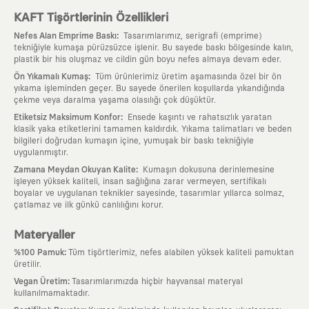
KAFT Tişörtlerinin Özellikleri
:
Nefes Alan Emprime Baskı
Tasarımlarımız, serigrafi (emprime)
tekniğiyle kumaşa pürüzsüzce işlenir. Bu sayede baskı bölgesinde kalın,
plastik bir his oluşmaz ve cildin gün boyu nefes almaya devam eder.
:
Ön Yıkamalı Kumaş
Tüm ürünlerimiz üretim aşamasında özel bir ön
yıkama işleminden geçer. Bu sayede önerilen koşullarda yıkandığında
çekme veya daralma yaşama olasılığı çok düşüktür.
:
Etiketsiz Maksimum Konfor
Ensede kaşıntı ve rahatsızlık yaratan
klasik yaka etiketlerini tamamen kaldırdık. Yıkama talimatları ve beden
bilgileri doğrudan kumaşın içine, yumuşak bir baskı tekniğiyle
uygulanmıştır.
:
Zamana Meydan Okuyan Kalite
Kumaşın dokusuna derinlemesine
işleyen yüksek kaliteli, insan sağlığına zarar vermeyen, sertifikalı
boyalar ve uygulanan teknikler sayesinde, tasarımlar yıllarca solmaz,
çatlamaz ve ilk günkü canlılığını korur.
Materyaller
:
%100 Pamuk
Tüm tişörtlerimiz, nefes alabilen yüksek kaliteli pamuktan
üretilir.
:
Vegan Üretim
Tasarımlarımızda hiçbir hayvansal materyal
kullanılmamaktadır.