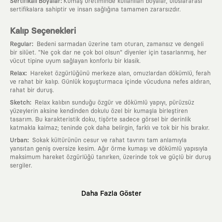
:
Sertifikalı Boyalar
Kumaş üretiminde kullanılan boyalar, uluslararası
sertifikalara sahiptir ve insan sağlığına tamamen zararsızdır.
Kalıp Seçenekleri
:
Regular
Bedeni sarmadan üzerine tam oturan, zamansız ve dengeli
bir silüet. "Ne çok dar ne çok bol olsun" diyenler için tasarlanmış, her
vücut tipine uyum sağlayan konforlu bir klasik.
:
Relax
Hareket özgürlüğünü merkeze alan, omuzlardan dökümlü, ferah
ve rahat bir kalıp. Günlük koşuşturmaca içinde vücuduna nefes aldıran,
rahat bir duruş.
:
Sketch
Relax kalıbın sunduğu özgür ve dökümlü yapıyı, pürüzsüz
yüzeylerin aksine kendinden dokulu özel bir kumaşla birleştiren
tasarım. Bu karakteristik doku, tişörte sadece görsel bir derinlik
katmakla kalmaz; teninde çok daha belirgin, farklı ve tok bir his bırakır.
:
Urban
Sokak kültürünün cesur ve rahat tavrını tam anlamıyla
yansıtan geniş oversize kesim. Ağır örme kumaşı ve dökümlü yapısıyla
maksimum hareket özgürlüğü tanırken, üzerinde tok ve güçlü bir duruş
sergiler.
Neden KAFT?
Daha Fazla Göster
:
Giyilebilir Hikayeler
KAFT sıradan bir giyim markası değil; kanvasını
farklı sanatçılara ve yaratıcı zihinlere açık tutan bir tasarım
platformudur. Üzerinde taşıdığın her parça, arkasında derin bir anlam