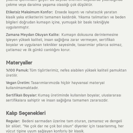
çekme veya daralma yaşama olasılığı çok düşüktür.
:
Etiketsiz Maksimum Konfor
Ensede kaşıntı ve rahatsızlık yaratan
klasik yaka etiketlerini tamamen kaldırdık. Yıkama talimatları ve beden
bilgileri doğrudan kumaşın içine, yumuşak bir baskı tekniğiyle
uygulanmıştır.
:
Zamana Meydan Okuyan Kalite
Kumaşın dokusuna derinlemesine
işleyen yüksek kaliteli, insan sağlığına zarar vermeyen, sertifikalı
boyalar ve uygulanan teknikler sayesinde, tasarımlar yıllarca solmaz,
çatlamaz ve ilk günkü canlılığını korur.
Materyaller
:
%100 Pamuk
Tüm tişörtlerimiz, nefes alabilen yüksek kaliteli pamuktan
üretilir.
:
Vegan Üretim
Tasarımlarımızda hiçbir hayvansal materyal
kullanılmamaktadır.
:
Sertifikalı Boyalar
Kumaş üretiminde kullanılan boyalar, uluslararası
sertifikalara sahiptir ve insan sağlığına tamamen zararsızdır.
Kalıp Seçenekleri
:
Regular
Bedeni sarmadan üzerine tam oturan, zamansız ve dengeli
bir silüet. "Ne çok dar ne çok bol olsun" diyenler için tasarlanmış, her
vücut tipine uyum sağlayan konforlu bir klasik.