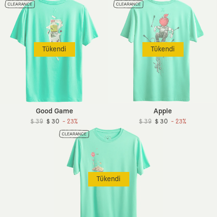
Tükendi
Tükendi
Good Game
Apple
$ 39
$ 30
- 23%
$ 39
$ 30
- 23%
Tükendi