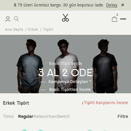
$ 75 üzeri ücretsiz kargo. 30 gün koşulsuz iade.
Detay
0
Ana Sayfa
Erkek
Tişört
Basic Tişörtlerde
3 AL 2 ÖDE
Kampanya Detayları *
Basic Tişörtleri İncele
Erkek Tişört
Tişört Kalıplarını İncele
Tümü
Regular
Relax
Urban
Sketch
Filtre