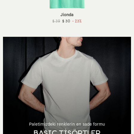
Jionda
$ 39
$ 30
- 23%
Paletimizdeki renklerin en sade formu
BASIC TİŞÖRTLER