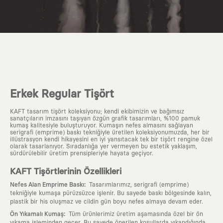
Erkek Regular Tişört
KAFT tasarım tişört koleksiyonu; kendi ekibimizin ve bağımsız
sanatçıların imzasını taşıyan özgün grafik tasarımları, %100 pamuk
kumaş kalitesiyle buluşturuyor. Kumaşın nefes almasını sağlayan
serigrafi (emprime) baskı tekniğiyle üretilen koleksiyonumuzda, her bir
illüstrasyon kendi hikayesini en iyi yansıtacak tek bir tişört rengine özel
olarak tasarlanıyor. Sıradanlığa yer vermeyen bu estetik yaklaşım,
sürdürülebilir üretim prensipleriyle hayata geçiyor.
KAFT Tişörtlerinin Özellikleri
:
Nefes Alan Emprime Baskı
Tasarımlarımız, serigrafi (emprime)
tekniğiyle kumaşa pürüzsüzce işlenir. Bu sayede baskı bölgesinde kalın,
plastik bir his oluşmaz ve cildin gün boyu nefes almaya devam eder.
:
Ön Yıkamalı Kumaş
Tüm ürünlerimiz üretim aşamasında özel bir ön
yıkama işleminden geçer. Bu sayede önerilen koşullarda yıkandığında