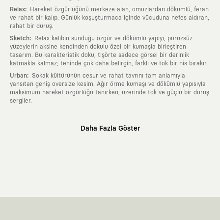
:
Relax
Hareket özgürlüğünü merkeze alan, omuzlardan dökümlü, ferah
ve rahat bir kalıp. Günlük koşuşturmaca içinde vücuduna nefes aldıran,
rahat bir duruş.
:
Sketch
Relax kalıbın sunduğu özgür ve dökümlü yapıyı, pürüzsüz
yüzeylerin aksine kendinden dokulu özel bir kumaşla birleştiren
tasarım. Bu karakteristik doku, tişörte sadece görsel bir derinlik
katmakla kalmaz; teninde çok daha belirgin, farklı ve tok bir his bırakır.
:
Urban
Sokak kültürünün cesur ve rahat tavrını tam anlamıyla
yansıtan geniş oversize kesim. Ağır örme kumaşı ve dökümlü yapısıyla
maksimum hareket özgürlüğü tanırken, üzerinde tok ve güçlü bir duruş
sergiler.
Neden KAFT?
Daha Fazla Göster
:
Giyilebilir Hikayeler
KAFT sıradan bir giyim markası değil; kanvasını
farklı sanatçılara ve yaratıcı zihinlere açık tutan bir tasarım
platformudur. Üzerinde taşıdığın her parça, arkasında derin bir anlam
ve hikaye barındıran özgün bir sanat eseridir.
:
Zamansız Tasarımlar
Klasik moda dünyasının dayattığı sezonluk
trendlerden ve hızlı tüketim döngülerinden tamamen uzağız. Amacımız
sadece birkaç ay giyilip eskiyecek kıyafetler üretmek değil; yıllar boyu
dolabının en değerli parçası olarak kalacak, hikayesini ve estetik
değerini hiçbir zaman kaybetmeyen zamansız tasarımlar ortaya
koymaktır.