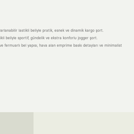
anabilir lastikli beliyle pratik, esnek ve dinamik kargo şort.
i beliyle sportif, gündelik ve ekstra konforlu jogger şort.
e fermuarlı bel yapısı, hava alan emprime baskı detayları ve minimalist
nde taşıdığın her parça, arkasında derin bir anlam ve hikaye barındıran
 giyilip eskiyecek kıyafetler üretmek değil; yıllar boyu dolabının en
sarımla, sıradanlığa meydan okuyan büyük ve yaratıcı bir topluluğun
obal markalarla yaptığımız özel iş birlikleriyle harmanlıyoruz. KAFT
ruz. Bu entegre ekosistem, sana ulaşan her ürünün yüksek KAFT