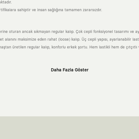
ktadır.
tifikalara sahiptir ve insan sağlığına tamamen zararsızdır.
ne oturan ancak sıkmayan regular kalıp. Çok cepli fonksiyonel tasarımı ve ayarl
anını maksimize eden rahat (loose) kalıp. Üç cepli yapısı, ayarlanabilir lastikl
n üretilen regular kalıp, konforlu erkek şortu. Hem lastikli hem de çıtçıtlı v
Daha Fazla Göster
klı sanatçılara ve yaratıcı zihinlere açık tutan bir tasarım platformudur. Üzeri
erden ve hızlı tüketim döngülerinden tamamen uzağız. Amacımız sadece birkaç ay
zaman kaybetmeyen zamansız tasarımlar ortaya koymaktır.
 olanların ve şehri özgürce adımlayanların ortak dilidir. Üzerinde taşıdığın ta
yanından bağımsız illüstratörler, sanatçılar ve kendi alanında vizyoner olan gl
yeni hikayeler anlattığı ortak bir platformdur.
neyimine kadar tüm süreçlerimizi kendi içimizde, büyük bir tutkuyla yönetiyo