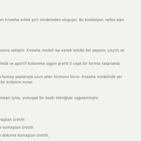
kan Knawha erkek şort modelinden oluşuyor. Bu koleksiyon, nefes alan
a sahiptir. Knawha modeli ise esnek lastikli bel yapısını, çıtçıtlı ve
ük ve sportif kullanıma uygun pratik 3 cepli bir formla tasarlandı.
teli kumaş yapılarıyla uzun yıllar formunu korur. Knawha modelinde yer
bir kullanım sunar.
umaşın içine, yumuşak bir baskı tekniğiyle uygulanmıştır.
aştan üretilir.
 kumaştan üretilir.
s dokuma kumaştan üretilir.