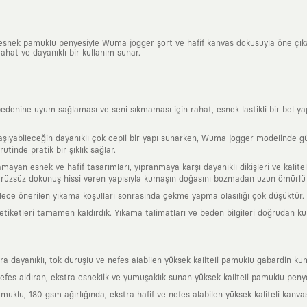
, esnek pamuklu penyesiyle Wuma jogger şort ve hafif kanvas dokusuyla öne çı
rahat ve dayanıklı bir kullanım sunar.
nine uyum sağlaması ve seni sıkmaması için rahat, esnek lastikli bir bel yapısın
ıyabileceğin dayanıklı çok cepli bir yapı sunarken, Wuma jogger modelinde günl
utinde pratik bir şıklık sağlar.
tlamayan esnek ve hafif tasarımları, yıpranmaya karşı dayanıklı dikişleri ve kali
 pürüzsüz dokunuş hissi veren yapısıyla kumaşın doğasını bozmadan uzun ömürlü 
ylece önerilen yıkama koşulları sonrasında çekme yapma olasılığı çok düşüktür.
l etiketleri tamamen kaldırdık. Yıkama talimatları ve beden bilgileri doğrudan k
a dayanıklı, tok duruşlu ve nefes alabilen yüksek kaliteli pamuklu gabardin kum
fes aldıran, ekstra esneklik ve yumuşaklık sunan yüksek kaliteli pamuklu penye
klu, 180 gsm ağırlığında, ekstra hafif ve nefes alabilen yüksek kaliteli kanva