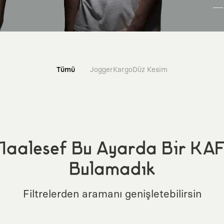
Tümü
Jogger
Kargo
Düz Kesim
aalesef Bu Ayarda Bir KA
Bulamadık
Filtrelerden aramanı genişletebilirsin