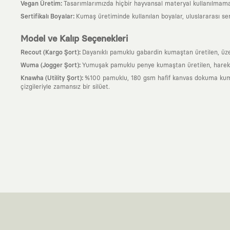
:
Vegan Üretim
Tasarımlarımızda hiçbir hayvansal materyal kullanılmama
:
Sertifikalı Boyalar
Kumaş üretiminde kullanılan boyalar, uluslararası ser
Model ve Kalıp Seçenekleri
:
Recout (Kargo Şort)
Dayanıklı pamuklu gabardin kumaştan üretilen, üzeri
:
Wuma (Jogger Şort)
Yumuşak pamuklu penye kumaştan üretilen, hareket al
:
Knawha (Utility Şort)
%100 pamuklu, 180 gsm hafif kanvas dokuma kumaşta
çizgileriyle zamansız bir silüet.
Neden KAFT?
:
Giyilebilir Hikayeler
KAFT sıradan bir giyim markası değil; kanvasını far
özgün bir sanat eseridir.
:
Zamansız Tasarımlar
Klasik moda dünyasının dayattığı sezonluk trendl
değerli parçası olarak kalacak, hikayesini ve estetik değerini hiçbir 
:
Yaratıcı Bir Topluluk
KAFT, keşfetmeyi sevenlerin, sanata tutkuyla bağlı
parçası olursun.
:
Global İş Birlikleri
Kendi tasarım mutfağımızın gücünü, dünyanın dört bir 
kanvası, farklı disiplinlerin, kültürlerin ve yaratıcı zihinlerin buluşup yep
:
360 Derece Entegre Kalite
Tasarımdan üretime, yazılımdan müşteri de
standartlarında ve tavizsiz bir kaliteyle üretilmesini garanti eder.