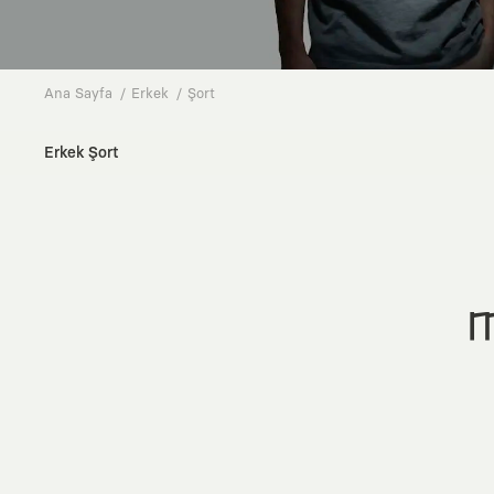
Ana Sayfa
Erkek
Şort
Erkek Şort
M