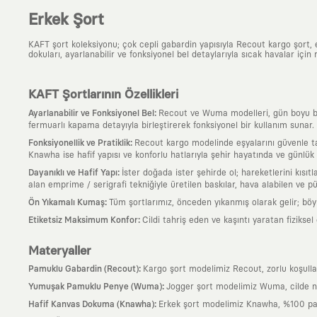
Erkek Şort
KAFT şort koleksiyonu; çok cepli gabardin yapısıyla Recout kargo şort
dokuları, ayarlanabilir ve fonksiyonel bel detaylarıyla sıcak havalar için 
KAFT Şortlarının Özellikleri
:
Ayarlanabilir ve Fonksiyonel Bel
Recout ve Wuma modelleri, gün boyu bede
fermuarlı kapama detayıyla birleştirerek fonksiyonel bir kullanım sunar.
:
Fonksiyonellik ve Pratiklik
Recout kargo modelinde eşyalarını güvenle taş
Knawha ise hafif yapısı ve konforlu hatlarıyla şehir hayatında ve günlük r
:
Dayanıklı ve Hafif Yapı
İster doğada ister şehirde ol; hareketlerini kısı
alan emprime / serigrafi tekniğiyle üretilen baskılar, hava alabilen ve
:
Ön Yıkamalı Kumaş
Tüm şortlarımız, önceden yıkanmış olarak gelir; bö
:
Etiketsiz Maksimum Konfor
Cildi tahriş eden ve kaşıntı yaratan fizikse
Materyaller
:
Pamuklu Gabardin (Recout)
Kargo şort modelimiz Recout, zorlu koşullar
:
Yumuşak Pamuklu Penye (Wuma)
Jogger şort modelimiz Wuma, cilde ne
:
Hafif Kanvas Dokuma (Knawha)
Erkek şort modelimiz Knawha, %100 pamu