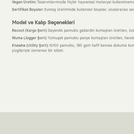
:
Vegan Üretim
Tasarımlarımızda hiçbir hayvansal materyal kullanılmama
:
Sertifikalı Boyalar
Kumaş üretiminde kullanılan boyalar, uluslararası ser
Model ve Kalıp Seçenekleri
:
Recout (Kargo Şort)
Dayanıklı pamuklu gabardin kumaştan üretilen, üzeri
:
Wuma (Jogger Şort)
Yumuşak pamuklu penye kumaştan üretilen, hareket al
:
Knawha (Utility Şort)
%100 pamuklu, 180 gsm hafif kanvas dokuma kumaşta
çizgileriyle zamansız bir silüet.
Neden KAFT?
:
Giyilebilir Hikayeler
KAFT sıradan bir giyim markası değil; kanvasını far
özgün bir sanat eseridir.
:
Zamansız Tasarımlar
Klasik moda dünyasının dayattığı sezonluk trendl
değerli parçası olarak kalacak, hikayesini ve estetik değerini hiçbir 
:
Yaratıcı Bir Topluluk
KAFT, keşfetmeyi sevenlerin, sanata tutkuyla bağlı
parçası olursun.
:
Global İş Birlikleri
Kendi tasarım mutfağımızın gücünü, dünyanın dört bir 
kanvası, farklı disiplinlerin, kültürlerin ve yaratıcı zihinlerin buluşup yep
:
360 Derece Entegre Kalite
Tasarımdan üretime, yazılımdan müşteri de
standartlarında ve tavizsiz bir kaliteyle üretilmesini garanti eder.