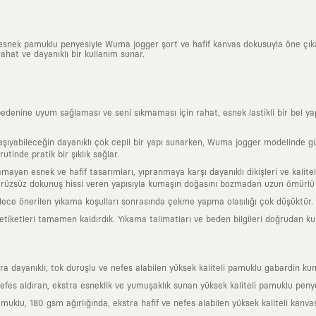
, esnek pamuklu penyesiyle Wuma jogger şort ve hafif kanvas dokusuyla öne çı
rahat ve dayanıklı bir kullanım sunar.
nine uyum sağlaması ve seni sıkmaması için rahat, esnek lastikli bir bel yapısın
ıyabileceğin dayanıklı çok cepli bir yapı sunarken, Wuma jogger modelinde günl
utinde pratik bir şıklık sağlar.
tlamayan esnek ve hafif tasarımları, yıpranmaya karşı dayanıklı dikişleri ve kali
 pürüzsüz dokunuş hissi veren yapısıyla kumaşın doğasını bozmadan uzun ömürlü 
ylece önerilen yıkama koşulları sonrasında çekme yapma olasılığı çok düşüktür.
l etiketleri tamamen kaldırdık. Yıkama talimatları ve beden bilgileri doğrudan k
a dayanıklı, tok duruşlu ve nefes alabilen yüksek kaliteli pamuklu gabardin kum
fes aldıran, ekstra esneklik ve yumuşaklık sunan yüksek kaliteli pamuklu penye
klu, 180 gsm ağırlığında, ekstra hafif ve nefes alabilen yüksek kaliteli kanva