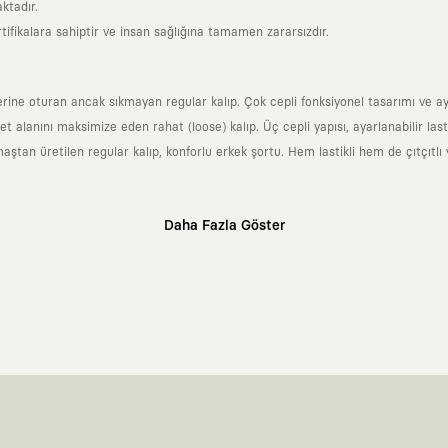
ktadır.
tifikalara sahiptir ve insan sağlığına tamamen zararsızdır.
ne oturan ancak sıkmayan regular kalıp. Çok cepli fonksiyonel tasarımı ve ayarl
anını maksimize eden rahat (loose) kalıp. Üç cepli yapısı, ayarlanabilir lastikl
n üretilen regular kalıp, konforlu erkek şortu. Hem lastikli hem de çıtçıtlı v
Daha Fazla Göster
klı sanatçılara ve yaratıcı zihinlere açık tutan bir tasarım platformudur. Üzeri
erden ve hızlı tüketim döngülerinden tamamen uzağız. Amacımız sadece birkaç ay
zaman kaybetmeyen zamansız tasarımlar ortaya koymaktır.
 olanların ve şehri özgürce adımlayanların ortak dilidir. Üzerinde taşıdığın ta
yanından bağımsız illüstratörler, sanatçılar ve kendi alanında vizyoner olan gl
yeni hikayeler anlattığı ortak bir platformdur.
neyimine kadar tüm süreçlerimizi kendi içimizde, büyük bir tutkuyla yönetiyo