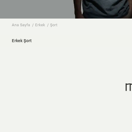
Ana Sayfa
Erkek
Şort
Erkek Şort
M