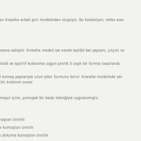
kan Knawha erkek şort modelinden oluşuyor. Bu koleksiyon, nefes alan
a sahiptir. Knawha modeli ise esnek lastikli bel yapısını, çıtçıtlı ve
ük ve sportif kullanıma uygun pratik 3 cepli bir formla tasarlandı.
teli kumaş yapılarıyla uzun yıllar formunu korur. Knawha modelinde yer
bir kullanım sunar.
umaşın içine, yumuşak bir baskı tekniğiyle uygulanmıştır.
aştan üretilir.
 kumaştan üretilir.
s dokuma kumaştan üretilir.