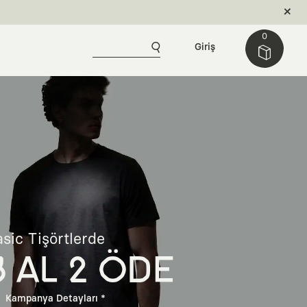
0
Giriş
sic Tişörtlerde
3 AL 2 ÖDE
Kampanya Detayları *