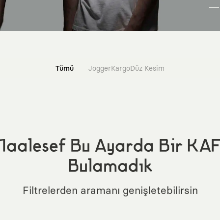
Tümü
Jogger
Kargo
Düz Kesim
aalesef Bu Ayarda Bir KA
Bulamadık
Filtrelerden aramanı genişletebilirsin