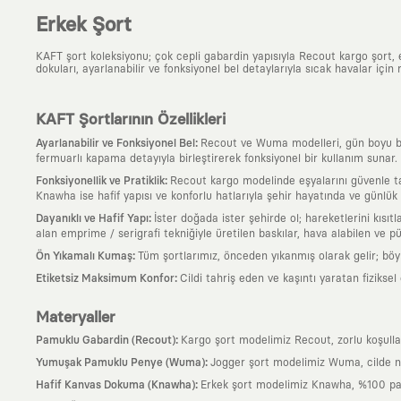
Erkek Şort
KAFT şort koleksiyonu; çok cepli gabardin yapısıyla Recout kargo şort
dokuları, ayarlanabilir ve fonksiyonel bel detaylarıyla sıcak havalar için 
KAFT Şortlarının Özellikleri
:
Ayarlanabilir ve Fonksiyonel Bel
Recout ve Wuma modelleri, gün boyu bede
fermuarlı kapama detayıyla birleştirerek fonksiyonel bir kullanım sunar.
:
Fonksiyonellik ve Pratiklik
Recout kargo modelinde eşyalarını güvenle taş
Knawha ise hafif yapısı ve konforlu hatlarıyla şehir hayatında ve günlük r
:
Dayanıklı ve Hafif Yapı
İster doğada ister şehirde ol; hareketlerini kısı
alan emprime / serigrafi tekniğiyle üretilen baskılar, hava alabilen ve
:
Ön Yıkamalı Kumaş
Tüm şortlarımız, önceden yıkanmış olarak gelir; bö
:
Etiketsiz Maksimum Konfor
Cildi tahriş eden ve kaşıntı yaratan fizikse
Materyaller
:
Pamuklu Gabardin (Recout)
Kargo şort modelimiz Recout, zorlu koşullar
:
Yumuşak Pamuklu Penye (Wuma)
Jogger şort modelimiz Wuma, cilde ne
:
Hafif Kanvas Dokuma (Knawha)
Erkek şort modelimiz Knawha, %100 pamu