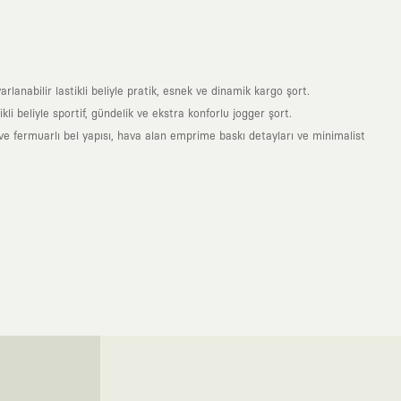
anabilir lastikli beliyle pratik, esnek ve dinamik kargo şort.
i beliyle sportif, gündelik ve ekstra konforlu jogger şort.
e fermuarlı bel yapısı, hava alan emprime baskı detayları ve minimalist
nde taşıdığın her parça, arkasında derin bir anlam ve hikaye barındıran
 giyilip eskiyecek kıyafetler üretmek değil; yıllar boyu dolabının en
sarımla, sıradanlığa meydan okuyan büyük ve yaratıcı bir topluluğun
obal markalarla yaptığımız özel iş birlikleriyle harmanlıyoruz. KAFT
ruz. Bu entegre ekosistem, sana ulaşan her ürünün yüksek KAFT