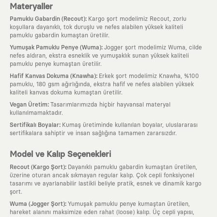
Materyaller
:
Pamuklu Gabardin (Recout)
Kargo şort modelimiz Recout, zorlu
koşullara dayanıklı, tok duruşlu ve nefes alabilen yüksek kaliteli
pamuklu gabardin kumaştan üretilir.
:
Yumuşak Pamuklu Penye (Wuma)
Jogger şort modelimiz Wuma, cilde
nefes aldıran, ekstra esneklik ve yumuşaklık sunan yüksek kaliteli
pamuklu penye kumaştan üretilir.
:
Hafif Kanvas Dokuma (Knawha)
Erkek şort modelimiz Knawha, %100
pamuklu, 180 gsm ağırlığında, ekstra hafif ve nefes alabilen yüksek
kaliteli kanvas dokuma kumaştan üretilir.
:
Vegan Üretim
Tasarımlarımızda hiçbir hayvansal materyal
kullanılmamaktadır.
:
Sertifikalı Boyalar
Kumaş üretiminde kullanılan boyalar, uluslararası
sertifikalara sahiptir ve insan sağlığına tamamen zararsızdır.
Model ve Kalıp Seçenekleri
:
Recout (Kargo Şort)
Dayanıklı pamuklu gabardin kumaştan üretilen,
üzerine oturan ancak sıkmayan regular kalıp. Çok cepli fonksiyonel
tasarımı ve ayarlanabilir lastikli beliyle pratik, esnek ve dinamik kargo
şort.
:
Wuma (Jogger Şort)
Yumuşak pamuklu penye kumaştan üretilen,
hareket alanını maksimize eden rahat (loose) kalıp. Üç cepli yapısı,