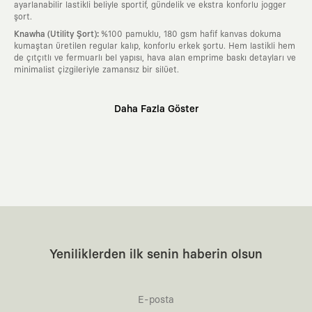
ayarlanabilir lastikli beliyle sportif, gündelik ve ekstra konforlu jogger
şort.
:
Knawha (Utility Şort)
%100 pamuklu, 180 gsm hafif kanvas dokuma
kumaştan üretilen regular kalıp, konforlu erkek şortu. Hem lastikli hem
de çıtçıtlı ve fermuarlı bel yapısı, hava alan emprime baskı detayları ve
minimalist çizgileriyle zamansız bir silüet.
Neden KAFT?
Daha Fazla Göster
:
Giyilebilir Hikayeler
KAFT sıradan bir giyim markası değil; kanvasını
farklı sanatçılara ve yaratıcı zihinlere açık tutan bir tasarım
platformudur. Üzerinde taşıdığın her parça, arkasında derin bir anlam
ve hikaye barındıran özgün bir sanat eseridir.
:
Zamansız Tasarımlar
Klasik moda dünyasının dayattığı sezonluk
trendlerden ve hızlı tüketim döngülerinden tamamen uzağız. Amacımız
sadece birkaç ay giyilip eskiyecek kıyafetler üretmek değil; yıllar boyu
dolabının en değerli parçası olarak kalacak, hikayesini ve estetik
değerini hiçbir zaman kaybetmeyen zamansız tasarımlar ortaya
koymaktır.
:
Yaratıcı Bir Topluluk
KAFT, keşfetmeyi sevenlerin, sanata tutkuyla bağlı
Yeniliklerden ilk senin haberin olsun
olanların ve şehri özgürce adımlayanların ortak dilidir. Üzerinde
taşıdığın tasarımla, sıradanlığa meydan okuyan büyük ve yaratıcı bir
topluluğun parçası olursun.
:
Global İş Birlikleri
Kendi tasarım mutfağımızın gücünü, dünyanın dört