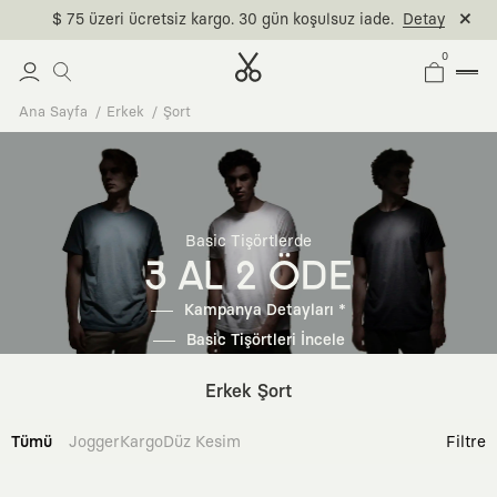
$ 75 üzeri ücretsiz kargo. 30 gün koşulsuz iade.
Detay
0
Ana Sayfa
Erkek
Şort
Basic Tişörtlerde
3 AL 2 ÖDE
Kampanya Detayları *
Basic Tişörtleri İncele
Erkek Şort
Tümü
Jogger
Kargo
Düz Kesim
Filtre