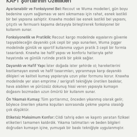
KAFT Şortlarının Özellikleri
:
Ayarlanabilir ve Fonksiyonel Bel
Recout ve Wuma modelleri, gün boyu
bedenine uyum sağlaması ve seni sıkmaması için rahat, esnek lastikli
bir bel yapısına sahiptir. Knawha modeli ise esnek lastikli bel yapısını,
çıtçıtlı ve fermuarlı kapama detayıyla birleştirerek fonksiyonel bir
kullanım sunar.
:
Fonksiyonellik ve Pratiklik
Recout kargo modelinde eşyalarını güvenle
taşıyabileceğin dayanıklı çok cepli bir yapı sunarken, Wuma jogger
modelinde günlük ve sportif kullanıma uygun pratik 3 cepli bir formla
tasarlandı. Knawha ise hafif yapısı ve konforlu hatlarıyla şehir
hayatında ve günlük rutinde pratik bir şıklık sağlar.
:
Dayanıklı ve Hafif Yapı
İster doğada ister şehirde ol; hareketlerini
kısıtlamayan esnek ve hafif tasarımları, yıpranmaya karşı dayanıklı
dikişleri ve kaliteli kumaş yapılarıyla uzun yıllar formunu korur. Knawha
modelinde yer alan emprime / serigrafi tekniğiyle üretilen baskılar,
hava alabilen ve pürüzsüz dokunuş hissi veren yapısıyla kumaşın
doğasını bozmadan uzun ömürlü bir kullanım sunar.
:
Ön Yıkamalı Kumaş
Tüm şortlarımız, önceden yıkanmış olarak gelir;
böylece önerilen yıkama koşulları sonrasında çekme yapma olasılığı
çok düşüktür.
:
Etiketsiz Maksimum Konfor
Cildi tahriş eden ve kaşıntı yaratan fiziksel
etiketleri tamamen kaldırdık. Yıkama talimatları ve beden bilgileri
doğrudan kumaşın içine, yumuşak bir baskı tekniğiyle uygulanmıştır.