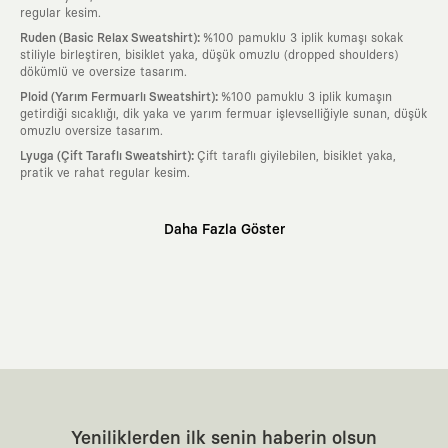
regular kesim.
:
Ruden (Basic Relax Sweatshirt)
%100 pamuklu 3 iplik kumaşı sokak
stiliyle birleştiren, bisiklet yaka, düşük omuzlu (dropped shoulders)
dökümlü ve oversize tasarım.
:
Ploid (Yarım Fermuarlı Sweatshirt)
%100 pamuklu 3 iplik kumaşın
getirdiği sıcaklığı, dik yaka ve yarım fermuar işlevselliğiyle sunan, düşük
omuzlu oversize tasarım.
:
Lyuga (Çift Taraflı Sweatshirt)
Çift taraflı giyilebilen, bisiklet yaka,
pratik ve rahat regular kesim.
Neden KAFT?
Daha Fazla Göster
:
Giyilebilir Hikayeler
KAFT sıradan bir giyim markası değil; kanvasını
farklı sanatçılara ve yaratıcı zihinlere açık tutan bir tasarım
platformudur. Üzerinde taşıdığın her parça, arkasında derin bir anlam
ve hikaye barındıran özgün bir sanat eseridir.
:
Zamansız Tasarımlar
Klasik moda dünyasının dayattığı sezonluk
trendlerden ve hızlı tüketim döngülerinden tamamen uzağız. Amacımız
sadece birkaç ay giyilip eskiyecek kıyafetler üretmek değil; yıllar boyu
dolabının en değerli parçası olarak kalacak, hikayesini ve estetik
değerini hiçbir zaman kaybetmeyen zamansız tasarımlar ortaya
koymaktır.
:
Yaratıcı Bir Topluluk
KAFT, keşfetmeyi sevenlerin, sanata tutkuyla bağlı
Yeniliklerden ilk senin haberin olsun
olanların ve şehri özgürce adımlayanların ortak dilidir. Üzerinde