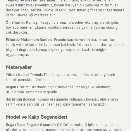
:
Yenilikçi ve İşlevsel Tasarımlar
Farklı ihtiyaçlara göre şekillenen
sweartshirt koleksiyonumuz; boynu koruyan dik yaka yarım fermuar
detaylarından, tek bir ürünle iki farklı tarz sunan çift taraflı tasarımlara
kadar işlevselliği merkeze alır.
:
Ön Yıkamalı Kumaş
Kapşonlularımız, önceden yıkanmış olarak gelir;
böylece önerilen yıkama koşulları sonrasında çekme yapma olasılığı
çok düşüktür.
:
Etiketsiz Maksimum Konfor
Ensede kaşıntı ve rahatsızlık yaratan
klasik yaka etiketlerini tamamen kaldırdık. Yıkama talimatları ve beden
bilgileri doğrudan kumaşın içine, yumuşak bir baskı tekniğiyle
uygulanmıştır.
Materyaller
:
Yüksek Kaliteli Pamuk
Tüm kapşonlularımız, nefes alabilen yüksek
kaliteli pamuktan üretilir.
:
Vegan Üretim
Üretimde hiçbir hayvansal materyal kullanılmaz;
ürünlerimiz tamamen vegandır.
:
Sertifikalı Boyalar
Kumaş üretiminde kullanılan boyalar, uluslararası
sertifikalara sahiptir ve insan sağlığına tamamen zararsızdır.
Model ve Kalıp Seçenekleri
Ruga (Basic Regular Sweatshirt)
%100 pamuklu 3 iplik kumaşa sahip,
bisiklet yaka, bedeni sarmadan üzerine tam oturan zamansız ve rahat