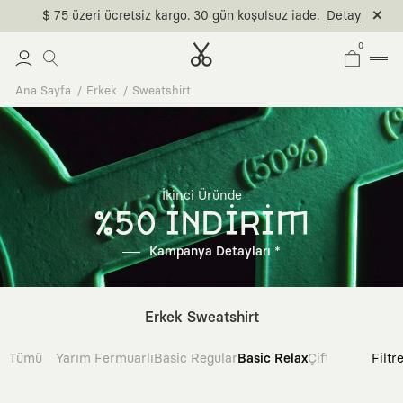
$ 75 üzeri ücretsiz kargo. 30 gün koşulsuz iade.
Detay
0
Ana Sayfa
Erkek
Sweatshirt
İkinci Üründe
%50 İNDİRİM
Kampanya Detayları *
Erkek Sweatshirt
Tümü
Yarım Fermuarlı
Basic Regular
Basic Relax
Çift Taraflı
Filtr