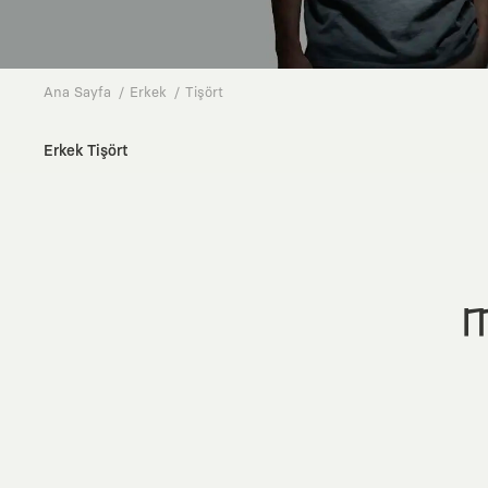
Ana Sayfa
Erkek
Tişört
Erkek Tişört
M