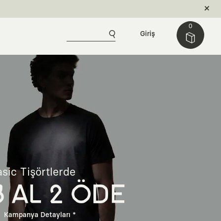
0
Giriş
sic Tişörtlerde
3 AL 2 ÖDE
Kampanya Detayları *