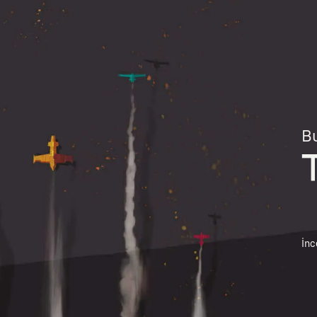
Bu
İnc