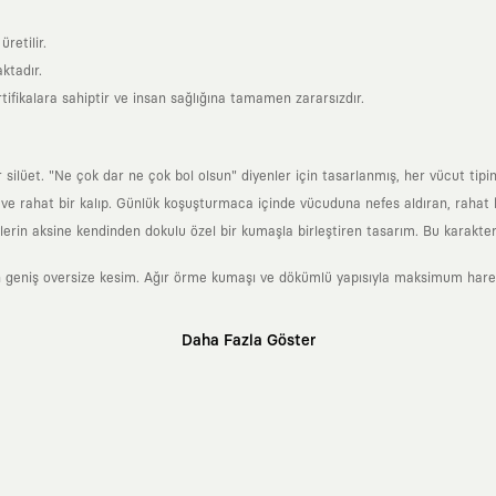
retilir.
ktadır.
tifikalara sahiptir ve insan sağlığına tamamen zararsızdır.
lüet. "Ne çok dar ne çok bol olsun" diyenler için tasarlanmış, her vücut tipin
 rahat bir kalıp. Günlük koşuşturmaca içinde vücuduna nefes aldıran, rahat b
rin aksine kendinden dokulu özel bir kumaşla birleştiren tasarım. Bu karakteri
 geniş oversize kesim. Ağır örme kumaşı ve dökümlü yapısıyla maksimum hareket
Daha Fazla Göster
klı sanatçılara ve yaratıcı zihinlere açık tutan bir tasarım platformudur. Üzeri
erden ve hızlı tüketim döngülerinden tamamen uzağız. Amacımız sadece birkaç ay
zaman kaybetmeyen zamansız tasarımlar ortaya koymaktır.
 olanların ve şehri özgürce adımlayanların ortak dilidir. Üzerinde taşıdığın ta
yanından bağımsız illüstratörler, sanatçılar ve kendi alanında vizyoner olan gl