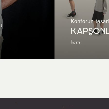
Konforun tasar
u
KAPŞON
İncele