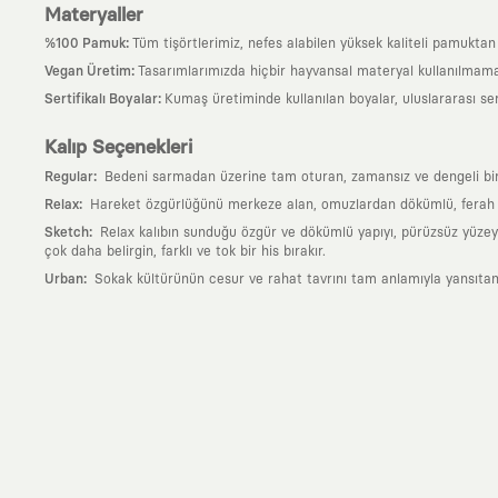
Materyaller
:
%100 Pamuk
Tüm tişörtlerimiz, nefes alabilen yüksek kaliteli pamuktan ü
:
Vegan Üretim
Tasarımlarımızda hiçbir hayvansal materyal kullanılmama
:
Sertifikalı Boyalar
Kumaş üretiminde kullanılan boyalar, uluslararası ser
Kalıp Seçenekleri
:
Regular
Bedeni sarmadan üzerine tam oturan, zamansız ve dengeli bir si
:
Relax
Hareket özgürlüğünü merkeze alan, omuzlardan dökümlü, ferah ve
:
Sketch
Relax kalıbın sunduğu özgür ve dökümlü yapıyı, pürüzsüz yüzeyle
çok daha belirgin, farklı ve tok bir his bırakır.
:
Urban
Sokak kültürünün cesur ve rahat tavrını tam anlamıyla yansıtan
Neden KAFT?
:
Giyilebilir Hikayeler
KAFT sıradan bir giyim markası değil; kanvasını far
özgün bir sanat eseridir.
:
Zamansız Tasarımlar
Klasik moda dünyasının dayattığı sezonluk trendl
değerli parçası olarak kalacak, hikayesini ve estetik değerini hiçbir 
:
Yaratıcı Bir Topluluk
KAFT, keşfetmeyi sevenlerin, sanata tutkuyla bağlı
parçası olursun.
:
Global İş Birlikleri
Kendi tasarım mutfağımızın gücünü, dünyanın dört bir 