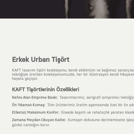
Erkek Urban Tişört
KAFT tasarım tişört koleksiyonu; kendi ekibimizin ve bağımsız sanatçıl
tekniğiyle üretilen koleksiyonumuzda, her bir illüstrasyon kendi hikayesi
hayata geçiyor.
KAFT Tişörtlerinin Özellikleri
:
Nefes Alan Emprime Baskı
Tasarımlarımız, serigrafi (emprime) tekniği
:
Ön Yıkamalı Kumaş
Tüm ürünlerimiz üretim aşamasında özel bir ön yık
:
Etiketsiz Maksimum Konfor
Ensede kaşıntı ve rahatsızlık yaratan klasi
:
Zamana Meydan Okuyan Kalite
Kumaşın dokusuna derinlemesine işleyen 
günkü canlılığını korur.