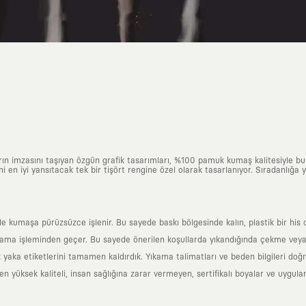
arın imzasını taşıyan özgün grafik tasarımları, %100 pamuk kumaş kalitesiyle b
ni en iyi yansıtacak tek bir tişört rengine özel olarak tasarlanıyor. Sıradanlığa
yle kumaşa pürüzsüzce işlenir. Bu sayede baskı bölgesinde kalın, plastik bir h
ama işleminden geçer. Bu sayede önerilen koşullarda yıkandığında çekme veya
k yaka etiketlerini tamamen kaldırdık. Yıkama talimatları ve beden bilgileri do
yüksek kaliteli, insan sağlığına zarar vermeyen, sertifikalı boyalar ve uygulan