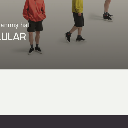
lanmış hali
LULAR