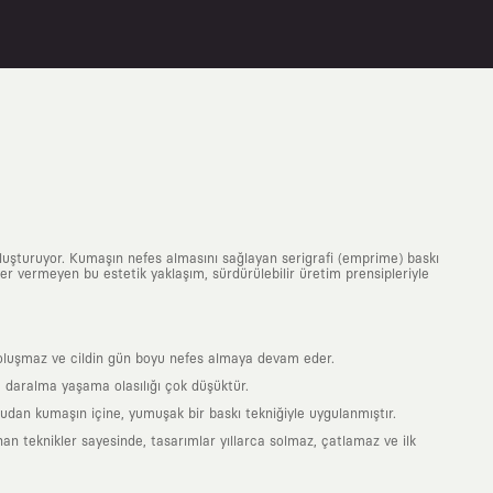
uluşturuyor. Kumaşın nefes almasını sağlayan serigrafi (emprime) baskı
 yer vermeyen bu estetik yaklaşım, sürdürülebilir üretim prensipleriyle
is oluşmaz ve cildin gün boyu nefes almaya devam eder.
 daralma yaşama olasılığı çok düşüktür.
ğrudan kumaşın içine, yumuşak bir baskı tekniğiyle uygulanmıştır.
an teknikler sayesinde, tasarımlar yıllarca solmaz, çatlamaz ve ilk