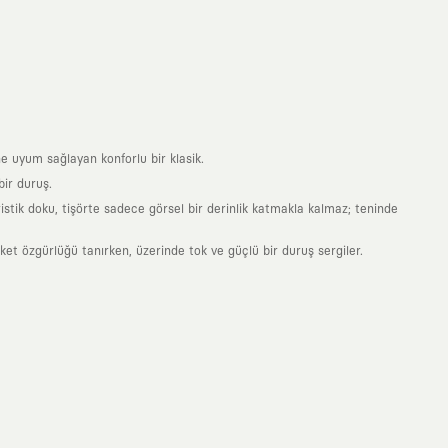
e uyum sağlayan konforlu bir klasik.
ir duruş.
stik doku, tişörte sadece görsel bir derinlik katmakla kalmaz; teninde
 özgürlüğü tanırken, üzerinde tok ve güçlü bir duruş sergiler.
nde taşıdığın her parça, arkasında derin bir anlam ve hikaye barındıran
 giyilip eskiyecek kıyafetler üretmek değil; yıllar boyu dolabının en
sarımla, sıradanlığa meydan okuyan büyük ve yaratıcı bir topluluğun
obal markalarla yaptığımız özel iş birlikleriyle harmanlıyoruz. KAFT