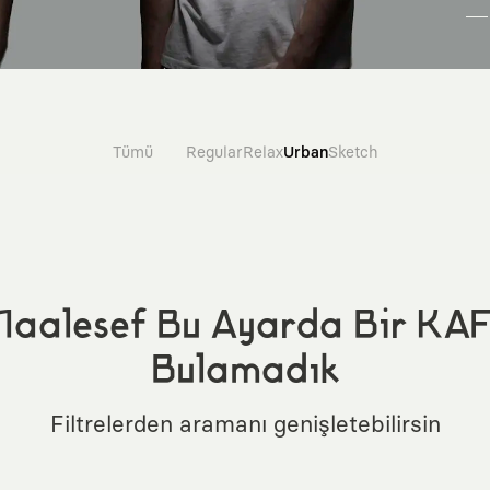
Tümü
Regular
Relax
Urban
Sketch
aalesef Bu Ayarda Bir KA
Bulamadık
Filtrelerden aramanı genişletebilirsin