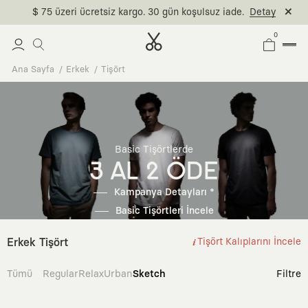
$ 75 üzeri ücretsiz kargo. 30 gün koşulsuz iade.
Detay
0
Ana Sayfa
Erkek
Tişört
Basic Tişörtlerde
3 AL 2 ÖDE
Kampanya Detayları *
Basic Tişörtleri İncele
Erkek Tişört
Tişört Kalıplarını İncele
Tümü
Regular
Relax
Urban
Sketch
Filtre