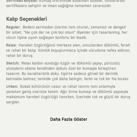
:
Sertifikalı Boyalar
Kumaş üretiminde kullanılan boyalar, uluslararası
sertifikalara sahiptir ve insan sağlığına tamamen zararsızdır.
Kalıp Seçenekleri
:
Regular
Bedeni sarmadan üzerine tam oturan, zamansız ve dengeli
bir silüet. "Ne çok dar ne çok bol olsun" diyenler için tasarlanmış, her
vücut tipine uyum sağlayan konforlu bir klasik.
:
Relax
Hareket özgürlüğünü merkeze alan, omuzlardan dökümlü, ferah
ve rahat bir kalıp. Günlük koşuşturmaca içinde vücuduna nefes aldıran,
rahat bir duruş.
:
Sketch
Relax kalıbın sunduğu özgür ve dökümlü yapıyı, pürüzsüz
yüzeylerin aksine kendinden dokulu özel bir kumaşla birleştiren
tasarım. Bu karakteristik doku, tişörte sadece görsel bir derinlik
katmakla kalmaz; teninde çok daha belirgin, farklı ve tok bir his bırakır.
:
Urban
Sokak kültürünün cesur ve rahat tavrını tam anlamıyla
yansıtan geniş oversize kesim. Ağır örme kumaşı ve dökümlü yapısıyla
maksimum hareket özgürlüğü tanırken, üzerinde tok ve güçlü bir duruş
sergiler.
Neden KAFT?
Daha Fazla Göster
:
Giyilebilir Hikayeler
KAFT sıradan bir giyim markası değil; kanvasını
farklı sanatçılara ve yaratıcı zihinlere açık tutan bir tasarım
platformudur. Üzerinde taşıdığın her parça, arkasında derin bir anlam