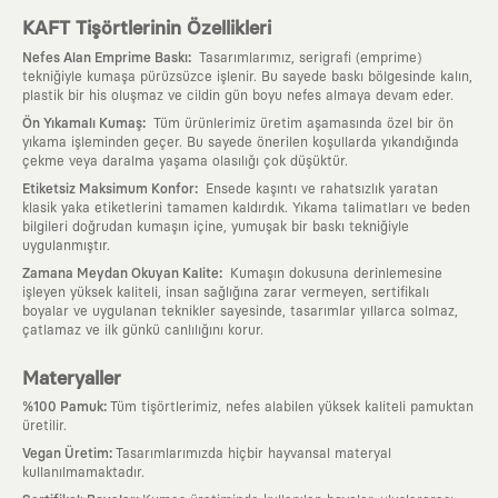
KAFT Tişörtlerinin Özellikleri
:
Nefes Alan Emprime Baskı
Tasarımlarımız, serigrafi (emprime)
tekniğiyle kumaşa pürüzsüzce işlenir. Bu sayede baskı bölgesinde kalın,
plastik bir his oluşmaz ve cildin gün boyu nefes almaya devam eder.
:
Ön Yıkamalı Kumaş
Tüm ürünlerimiz üretim aşamasında özel bir ön
yıkama işleminden geçer. Bu sayede önerilen koşullarda yıkandığında
çekme veya daralma yaşama olasılığı çok düşüktür.
:
Etiketsiz Maksimum Konfor
Ensede kaşıntı ve rahatsızlık yaratan
klasik yaka etiketlerini tamamen kaldırdık. Yıkama talimatları ve beden
bilgileri doğrudan kumaşın içine, yumuşak bir baskı tekniğiyle
uygulanmıştır.
:
Zamana Meydan Okuyan Kalite
Kumaşın dokusuna derinlemesine
işleyen yüksek kaliteli, insan sağlığına zarar vermeyen, sertifikalı
boyalar ve uygulanan teknikler sayesinde, tasarımlar yıllarca solmaz,
çatlamaz ve ilk günkü canlılığını korur.
Materyaller
:
%100 Pamuk
Tüm tişörtlerimiz, nefes alabilen yüksek kaliteli pamuktan
üretilir.
:
Vegan Üretim
Tasarımlarımızda hiçbir hayvansal materyal
kullanılmamaktadır.