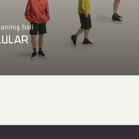
lanmış hali
LULAR