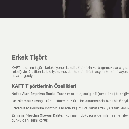
Erkek Tişört
KAFT tasarım tişört koleksiyonu; kendi ekibimizin ve bağımsız sanatçıl
tekniğiyle üretilen koleksiyonumuzda, her bir illüstrasyon kendi hikayesi
hayata geçiyor.
KAFT Tişörtlerinin Özellikleri
:
Nefes Alan Emprime Baskı
Tasarımlarımız, serigrafi (emprime) tekniği
:
Ön Yıkamalı Kumaş
Tüm ürünlerimiz üretim aşamasında özel bir ön yık
:
Etiketsiz Maksimum Konfor
Ensede kaşıntı ve rahatsızlık yaratan klasi
:
Zamana Meydan Okuyan Kalite
Kumaşın dokusuna derinlemesine işleyen 
günkü canlılığını korur.