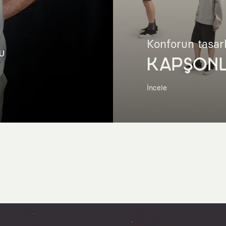
Konforun tasar
u
KAPŞON
İncele