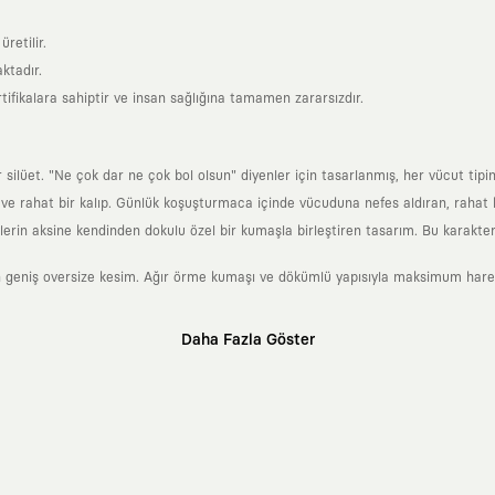
retilir.
ktadır.
tifikalara sahiptir ve insan sağlığına tamamen zararsızdır.
lüet. "Ne çok dar ne çok bol olsun" diyenler için tasarlanmış, her vücut tipin
 rahat bir kalıp. Günlük koşuşturmaca içinde vücuduna nefes aldıran, rahat b
rin aksine kendinden dokulu özel bir kumaşla birleştiren tasarım. Bu karakteri
 geniş oversize kesim. Ağır örme kumaşı ve dökümlü yapısıyla maksimum hareket
Daha Fazla Göster
klı sanatçılara ve yaratıcı zihinlere açık tutan bir tasarım platformudur. Üzeri
erden ve hızlı tüketim döngülerinden tamamen uzağız. Amacımız sadece birkaç ay
zaman kaybetmeyen zamansız tasarımlar ortaya koymaktır.
 olanların ve şehri özgürce adımlayanların ortak dilidir. Üzerinde taşıdığın ta
yanından bağımsız illüstratörler, sanatçılar ve kendi alanında vizyoner olan gl