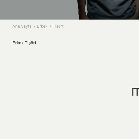
Ana Sayfa
Erkek
Tişört
Erkek Tişört
M