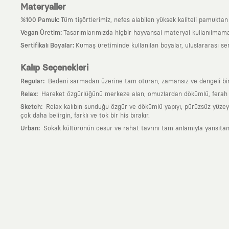
Materyaller
:
%100 Pamuk
Tüm tişörtlerimiz, nefes alabilen yüksek kaliteli pamuktan ü
:
Vegan Üretim
Tasarımlarımızda hiçbir hayvansal materyal kullanılmama
:
Sertifikalı Boyalar
Kumaş üretiminde kullanılan boyalar, uluslararası ser
Kalıp Seçenekleri
:
Regular
Bedeni sarmadan üzerine tam oturan, zamansız ve dengeli bir si
:
Relax
Hareket özgürlüğünü merkeze alan, omuzlardan dökümlü, ferah ve
:
Sketch
Relax kalıbın sunduğu özgür ve dökümlü yapıyı, pürüzsüz yüzeyle
çok daha belirgin, farklı ve tok bir his bırakır.
:
Urban
Sokak kültürünün cesur ve rahat tavrını tam anlamıyla yansıtan
Neden KAFT?
:
Giyilebilir Hikayeler
KAFT sıradan bir giyim markası değil; kanvasını far
özgün bir sanat eseridir.
:
Zamansız Tasarımlar
Klasik moda dünyasının dayattığı sezonluk trendl
değerli parçası olarak kalacak, hikayesini ve estetik değerini hiçbir 
:
Yaratıcı Bir Topluluk
KAFT, keşfetmeyi sevenlerin, sanata tutkuyla bağlı
parçası olursun.
:
Global İş Birlikleri
Kendi tasarım mutfağımızın gücünü, dünyanın dört bir 