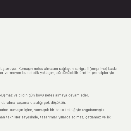
uluşturuyor. Kumaşın nefes almasını sağlayan serigrafi (emprime) baskı
 yer vermeyen bu estetik yaklaşım, sürdürülebilir üretim prensipleriyle
is oluşmaz ve cildin gün boyu nefes almaya devam eder.
 daralma yaşama olasılığı çok düşüktür.
ğrudan kumaşın içine, yumuşak bir baskı tekniğiyle uygulanmıştır.
an teknikler sayesinde, tasarımlar yıllarca solmaz, çatlamaz ve ilk