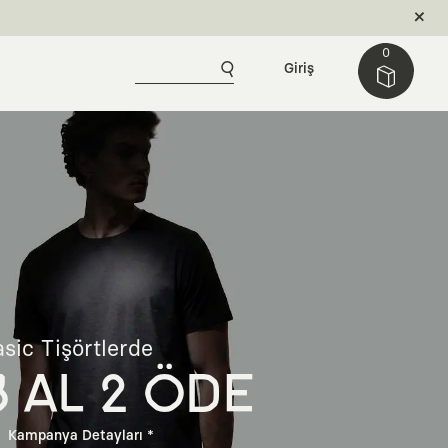
0
Giriş
sic Tişörtlerde
3 AL 2 ÖDE
Kampanya Detayları *