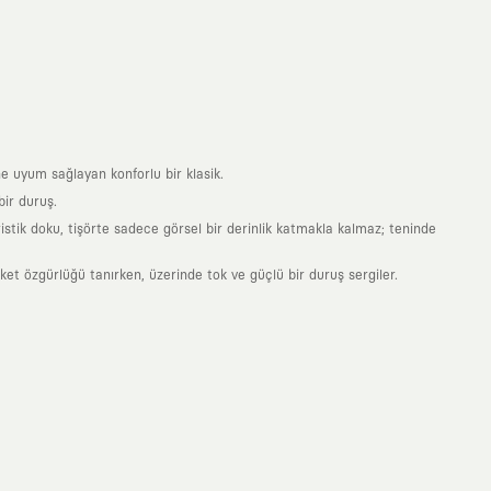
e uyum sağlayan konforlu bir klasik.
ir duruş.
stik doku, tişörte sadece görsel bir derinlik katmakla kalmaz; teninde
 özgürlüğü tanırken, üzerinde tok ve güçlü bir duruş sergiler.
nde taşıdığın her parça, arkasında derin bir anlam ve hikaye barındıran
 giyilip eskiyecek kıyafetler üretmek değil; yıllar boyu dolabının en
sarımla, sıradanlığa meydan okuyan büyük ve yaratıcı bir topluluğun
obal markalarla yaptığımız özel iş birlikleriyle harmanlıyoruz. KAFT