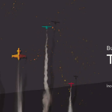
Bu
İnc