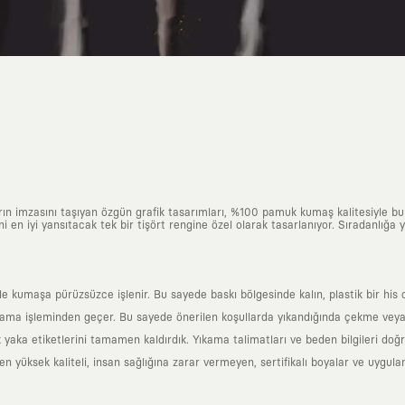
arın imzasını taşıyan özgün grafik tasarımları, %100 pamuk kumaş kalitesiyle b
ni en iyi yansıtacak tek bir tişört rengine özel olarak tasarlanıyor. Sıradanlığa
yle kumaşa pürüzsüzce işlenir. Bu sayede baskı bölgesinde kalın, plastik bir h
ama işleminden geçer. Bu sayede önerilen koşullarda yıkandığında çekme veya
k yaka etiketlerini tamamen kaldırdık. Yıkama talimatları ve beden bilgileri do
yüksek kaliteli, insan sağlığına zarar vermeyen, sertifikalı boyalar ve uygulan