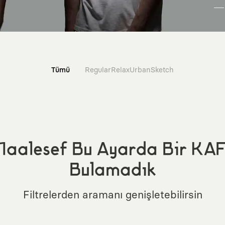
Tümü
Regular
Relax
Urban
Sketch
aalesef Bu Ayarda Bir KA
Bulamadık
Filtrelerden aramanı genişletebilirsin