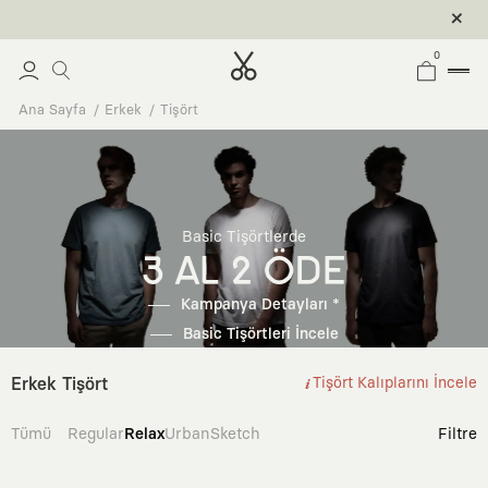
0
Ana Sayfa
Erkek
Tişört
Basic Tişörtlerde
3 AL 2 ÖDE
Kampanya Detayları *
Basic Tişörtleri İncele
Erkek Tişört
Tişört Kalıplarını İncele
Tümü
Regular
Relax
Urban
Sketch
Filtre