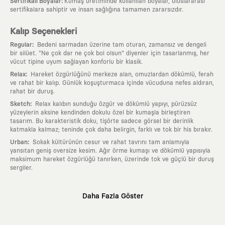
:
Sertifikalı Boyalar
Kumaş üretiminde kullanılan boyalar, uluslararası
sertifikalara sahiptir ve insan sağlığına tamamen zararsızdır.
Kalıp Seçenekleri
:
Regular
Bedeni sarmadan üzerine tam oturan, zamansız ve dengeli
bir silüet. "Ne çok dar ne çok bol olsun" diyenler için tasarlanmış, her
vücut tipine uyum sağlayan konforlu bir klasik.
:
Relax
Hareket özgürlüğünü merkeze alan, omuzlardan dökümlü, ferah
ve rahat bir kalıp. Günlük koşuşturmaca içinde vücuduna nefes aldıran,
rahat bir duruş.
:
Sketch
Relax kalıbın sunduğu özgür ve dökümlü yapıyı, pürüzsüz
yüzeylerin aksine kendinden dokulu özel bir kumaşla birleştiren
tasarım. Bu karakteristik doku, tişörte sadece görsel bir derinlik
katmakla kalmaz; teninde çok daha belirgin, farklı ve tok bir his bırakır.
:
Urban
Sokak kültürünün cesur ve rahat tavrını tam anlamıyla
yansıtan geniş oversize kesim. Ağır örme kumaşı ve dökümlü yapısıyla
maksimum hareket özgürlüğü tanırken, üzerinde tok ve güçlü bir duruş
sergiler.
Neden KAFT?
Daha Fazla Göster
:
Giyilebilir Hikayeler
KAFT sıradan bir giyim markası değil; kanvasını
farklı sanatçılara ve yaratıcı zihinlere açık tutan bir tasarım
platformudur. Üzerinde taşıdığın her parça, arkasında derin bir anlam