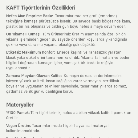
KAFT Tişörtlerinin Özellikleri
:
Nefes Alan Emprime Baskı
Tasarımlarımız, serigrafi (emprime)
tekniğiyle kumaşa pürüzsüzce işlenir. Bu sayede baskı bölgesinde kalın,
plastik bir his oluşmaz ve cildin gün boyu nefes almaya devam eder.
:
Ön Yıkamalı Kumaş
Tüm ürünlerimiz üretim aşamasında özel bir ön
yıkama işleminden geçer. Bu sayede önerilen koşullarda yıkandığında
çekme veya daralma yaşama olasılığı çok düşüktür.
:
Etiketsiz Maksimum Konfor
Ensede kaşıntı ve rahatsızlık yaratan
klasik yaka etiketlerini tamamen kaldırdık. Yıkama talimatları ve beden
bilgileri doğrudan kumaşın içine, yumuşak bir baskı tekniğiyle
uygulanmıştır.
:
Zamana Meydan Okuyan Kalite
Kumaşın dokusuna derinlemesine
işleyen yüksek kaliteli, insan sağlığına zarar vermeyen, sertifikalı
boyalar ve uygulanan teknikler sayesinde, tasarımlar yıllarca solmaz,
çatlamaz ve ilk günkü canlılığını korur.
Materyaller
:
%100 Pamuk
Tüm tişörtlerimiz, nefes alabilen yüksek kaliteli pamuktan
üretilir.
:
Vegan Üretim
Tasarımlarımızda hiçbir hayvansal materyal
kullanılmamaktadır.