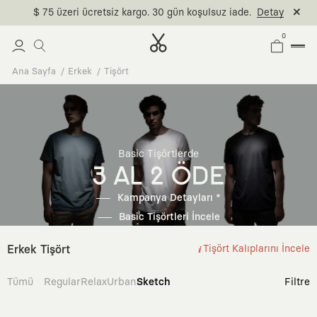
$ 75 üzeri ücretsiz kargo. 30 gün koşulsuz iade.
Detay
0
Ana Sayfa
Erkek
Tişört
Basic Tişörtlerde
3 AL 2 ÖDE
Kampanya Detayları *
Basic Tişörtleri İncele
Erkek Tişört
Tişört Kalıplarını İncele
Tümü
Regular
Relax
Urban
Sketch
Filtre