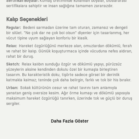
:
Sertifikalı Boyalar
Kumaş üretiminde kullanılan boyalar, uluslararası
sertifikalara sahiptir ve insan sağlığına tamamen zararsızdır.
Kalıp Seçenekleri
:
Regular
Bedeni sarmadan üzerine tam oturan, zamansız ve dengeli
bir silüet. "Ne çok dar ne çok bol olsun" diyenler için tasarlanmış, her
vücut tipine uyum sağlayan konforlu bir klasik.
:
Relax
Hareket özgürlüğünü merkeze alan, omuzlardan dökümlü, ferah
ve rahat bir kalıp. Günlük koşuşturmaca içinde vücuduna nefes aldıran,
rahat bir duruş.
:
Sketch
Relax kalıbın sunduğu özgür ve dökümlü yapıyı, pürüzsüz
yüzeylerin aksine kendinden dokulu özel bir kumaşla birleştiren
tasarım. Bu karakteristik doku, tişörte sadece görsel bir derinlik
katmakla kalmaz; teninde çok daha belirgin, farklı ve tok bir his bırakır.
:
Urban
Sokak kültürünün cesur ve rahat tavrını tam anlamıyla
yansıtan geniş oversize kesim. Ağır örme kumaşı ve dökümlü yapısıyla
maksimum hareket özgürlüğü tanırken, üzerinde tok ve güçlü bir duruş
sergiler.
Neden KAFT?
Daha Fazla Göster
:
Giyilebilir Hikayeler
KAFT sıradan bir giyim markası değil; kanvasını
farklı sanatçılara ve yaratıcı zihinlere açık tutan bir tasarım
platformudur. Üzerinde taşıdığın her parça, arkasında derin bir anlam