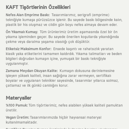
KAFT Tişörtlerinin Özellikleri
:
Nefes Alan Emprime Baskı
Tasarımlarımız, serigrafi (emprime)
tekniğiyle kumaşa pürüzsüzce işlenir. Bu sayede baskı bölgesinde kalın,
plastik bir his oluşmaz ve cildin gün boyu nefes almaya devam eder.
:
Ön Yıkamalı Kumaş
Tüm ürünlerimiz üretim aşamasında özel bir ön
yıkama işleminden geçer. Bu sayede önerilen koşullarda yıkandığında
çekme veya daralma yaşama olasılığı çok düşüktür.
:
Etiketsiz Maksimum Konfor
Ensede kaşıntı ve rahatsızlık yaratan
klasik yaka etiketlerini tamamen kaldırdık. Yıkama talimatları ve beden
bilgileri doğrudan kumaşın içine, yumuşak bir baskı tekniğiyle
uygulanmıştır.
:
Zamana Meydan Okuyan Kalite
Kumaşın dokusuna derinlemesine
işleyen yüksek kaliteli, insan sağlığına zarar vermeyen, sertifikalı
boyalar ve uygulanan teknikler sayesinde, tasarımlar yıllarca solmaz,
çatlamaz ve ilk günkü canlılığını korur.
Materyaller
:
%100 Pamuk
Tüm tişörtlerimiz, nefes alabilen yüksek kaliteli pamuktan
üretilir.
:
Vegan Üretim
Tasarımlarımızda hiçbir hayvansal materyal
kullanılmamaktadır.