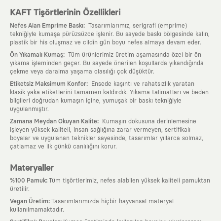
KAFT Tişörtlerinin Özellikleri
:
Nefes Alan Emprime Baskı
Tasarımlarımız, serigrafi (emprime)
tekniğiyle kumaşa pürüzsüzce işlenir. Bu sayede baskı bölgesinde kalın,
plastik bir his oluşmaz ve cildin gün boyu nefes almaya devam eder.
:
Ön Yıkamalı Kumaş
Tüm ürünlerimiz üretim aşamasında özel bir ön
yıkama işleminden geçer. Bu sayede önerilen koşullarda yıkandığında
çekme veya daralma yaşama olasılığı çok düşüktür.
:
Etiketsiz Maksimum Konfor
Ensede kaşıntı ve rahatsızlık yaratan
klasik yaka etiketlerini tamamen kaldırdık. Yıkama talimatları ve beden
bilgileri doğrudan kumaşın içine, yumuşak bir baskı tekniğiyle
uygulanmıştır.
:
Zamana Meydan Okuyan Kalite
Kumaşın dokusuna derinlemesine
işleyen yüksek kaliteli, insan sağlığına zarar vermeyen, sertifikalı
boyalar ve uygulanan teknikler sayesinde, tasarımlar yıllarca solmaz,
çatlamaz ve ilk günkü canlılığını korur.
Materyaller
:
%100 Pamuk
Tüm tişörtlerimiz, nefes alabilen yüksek kaliteli pamuktan
üretilir.
:
Vegan Üretim
Tasarımlarımızda hiçbir hayvansal materyal
kullanılmamaktadır.