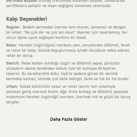
:
Sertifikalı Boyalar
Kumaş üretiminde kullanılan boyalar, uluslararası
sertifikalara sahiptir ve insan sağlığına tamamen zararsızdır.
Kalıp Seçenekleri
:
Regular
Bedeni sarmadan üzerine tam oturan, zamansız ve dengeli
bir silüet. "Ne çok dar ne çok bol olsun" diyenler için tasarlanmış, her
vücut tipine uyum sağlayan konforlu bir klasik.
:
Relax
Hareket özgürlüğünü merkeze alan, omuzlardan dökümlü, ferah
ve rahat bir kalıp. Günlük koşuşturmaca içinde vücuduna nefes aldıran,
rahat bir duruş.
:
Sketch
Relax kalıbın sunduğu özgür ve dökümlü yapıyı, pürüzsüz
yüzeylerin aksine kendinden dokulu özel bir kumaşla birleştiren
tasarım. Bu karakteristik doku, tişörte sadece görsel bir derinlik
katmakla kalmaz; teninde çok daha belirgin, farklı ve tok bir his bırakır.
:
Urban
Sokak kültürünün cesur ve rahat tavrını tam anlamıyla
yansıtan geniş oversize kesim. Ağır örme kumaşı ve dökümlü yapısıyla
maksimum hareket özgürlüğü tanırken, üzerinde tok ve güçlü bir duruş
sergiler.
Neden KAFT?
Daha Fazla Göster
:
Giyilebilir Hikayeler
KAFT sıradan bir giyim markası değil; kanvasını
farklı sanatçılara ve yaratıcı zihinlere açık tutan bir tasarım
platformudur. Üzerinde taşıdığın her parça, arkasında derin bir anlam