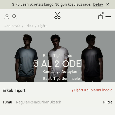
$ 75 üzeri ücretsiz kargo. 30 gün koşulsuz iade.
Detay
0
Ana Sayfa
Erkek
Tişört
Basic Tişörtlerde
3 AL 2 ÖDE
Kampanya Detayları *
Basic Tişörtleri İncele
Erkek Tişört
Tişört Kalıplarını İncele
Tümü
Regular
Relax
Urban
Sketch
Filtre