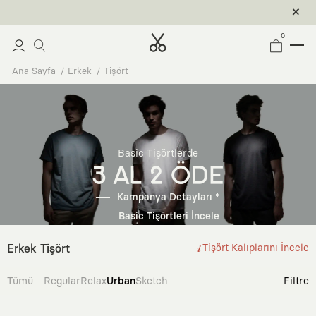
0
Ana Sayfa
Erkek
Tişört
Basic Tişörtlerde
3 AL 2 ÖDE
Kampanya Detayları *
Basic Tişörtleri İncele
Erkek Tişört
Tişört Kalıplarını İncele
Tümü
Regular
Relax
Urban
Sketch
Filtre