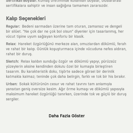
:
Sertifikalı Boyalar
Kumaş üretiminde kullanılan boyalar, uluslararası
sertifikalara sahiptir ve insan sağlığına tamamen zararsızdır.
Kalıp Seçenekleri
:
Regular
Bedeni sarmadan üzerine tam oturan, zamansız ve dengeli
bir silüet. "Ne çok dar ne çok bol olsun" diyenler için tasarlanmış, her
vücut tipine uyum sağlayan konforlu bir klasik.
:
Relax
Hareket özgürlüğünü merkeze alan, omuzlardan dökümlü, ferah
ve rahat bir kalıp. Günlük koşuşturmaca içinde vücuduna nefes aldıran,
rahat bir duruş.
:
Sketch
Relax kalıbın sunduğu özgür ve dökümlü yapıyı, pürüzsüz
yüzeylerin aksine kendinden dokulu özel bir kumaşla birleştiren
tasarım. Bu karakteristik doku, tişörte sadece görsel bir derinlik
katmakla kalmaz; teninde çok daha belirgin, farklı ve tok bir his bırakır.
:
Urban
Sokak kültürünün cesur ve rahat tavrını tam anlamıyla
yansıtan geniş oversize kesim. Ağır örme kumaşı ve dökümlü yapısıyla
maksimum hareket özgürlüğü tanırken, üzerinde tok ve güçlü bir duruş
sergiler.
Neden KAFT?
Daha Fazla Göster
:
Giyilebilir Hikayeler
KAFT sıradan bir giyim markası değil; kanvasını
farklı sanatçılara ve yaratıcı zihinlere açık tutan bir tasarım
platformudur. Üzerinde taşıdığın her parça, arkasında derin bir anlam