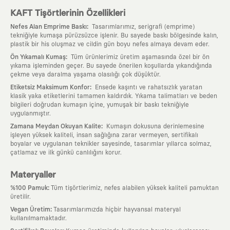
KAFT Tişörtlerinin Özellikleri
:
Nefes Alan Emprime Baskı
Tasarımlarımız, serigrafi (emprime)
tekniğiyle kumaşa pürüzsüzce işlenir. Bu sayede baskı bölgesinde kalın,
plastik bir his oluşmaz ve cildin gün boyu nefes almaya devam eder.
:
Ön Yıkamalı Kumaş
Tüm ürünlerimiz üretim aşamasında özel bir ön
yıkama işleminden geçer. Bu sayede önerilen koşullarda yıkandığında
çekme veya daralma yaşama olasılığı çok düşüktür.
:
Etiketsiz Maksimum Konfor
Ensede kaşıntı ve rahatsızlık yaratan
klasik yaka etiketlerini tamamen kaldırdık. Yıkama talimatları ve beden
bilgileri doğrudan kumaşın içine, yumuşak bir baskı tekniğiyle
uygulanmıştır.
:
Zamana Meydan Okuyan Kalite
Kumaşın dokusuna derinlemesine
işleyen yüksek kaliteli, insan sağlığına zarar vermeyen, sertifikalı
boyalar ve uygulanan teknikler sayesinde, tasarımlar yıllarca solmaz,
çatlamaz ve ilk günkü canlılığını korur.
Materyaller
:
%100 Pamuk
Tüm tişörtlerimiz, nefes alabilen yüksek kaliteli pamuktan
üretilir.
:
Vegan Üretim
Tasarımlarımızda hiçbir hayvansal materyal
kullanılmamaktadır.