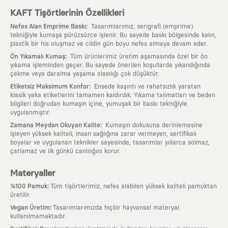
KAFT Tişörtlerinin Özellikleri
:
Nefes Alan Emprime Baskı
Tasarımlarımız, serigrafi (emprime)
tekniğiyle kumaşa pürüzsüzce işlenir. Bu sayede baskı bölgesinde kalın,
plastik bir his oluşmaz ve cildin gün boyu nefes almaya devam eder.
:
Ön Yıkamalı Kumaş
Tüm ürünlerimiz üretim aşamasında özel bir ön
yıkama işleminden geçer. Bu sayede önerilen koşullarda yıkandığında
çekme veya daralma yaşama olasılığı çok düşüktür.
:
Etiketsiz Maksimum Konfor
Ensede kaşıntı ve rahatsızlık yaratan
klasik yaka etiketlerini tamamen kaldırdık. Yıkama talimatları ve beden
bilgileri doğrudan kumaşın içine, yumuşak bir baskı tekniğiyle
uygulanmıştır.
:
Zamana Meydan Okuyan Kalite
Kumaşın dokusuna derinlemesine
işleyen yüksek kaliteli, insan sağlığına zarar vermeyen, sertifikalı
boyalar ve uygulanan teknikler sayesinde, tasarımlar yıllarca solmaz,
çatlamaz ve ilk günkü canlılığını korur.
Materyaller
:
%100 Pamuk
Tüm tişörtlerimiz, nefes alabilen yüksek kaliteli pamuktan
üretilir.
:
Vegan Üretim
Tasarımlarımızda hiçbir hayvansal materyal
kullanılmamaktadır.