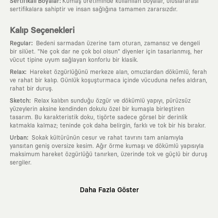
:
Sertifikalı Boyalar
Kumaş üretiminde kullanılan boyalar, uluslararası
sertifikalara sahiptir ve insan sağlığına tamamen zararsızdır.
Kalıp Seçenekleri
:
Regular
Bedeni sarmadan üzerine tam oturan, zamansız ve dengeli
bir silüet. "Ne çok dar ne çok bol olsun" diyenler için tasarlanmış, her
vücut tipine uyum sağlayan konforlu bir klasik.
:
Relax
Hareket özgürlüğünü merkeze alan, omuzlardan dökümlü, ferah
ve rahat bir kalıp. Günlük koşuşturmaca içinde vücuduna nefes aldıran,
rahat bir duruş.
:
Sketch
Relax kalıbın sunduğu özgür ve dökümlü yapıyı, pürüzsüz
yüzeylerin aksine kendinden dokulu özel bir kumaşla birleştiren
tasarım. Bu karakteristik doku, tişörte sadece görsel bir derinlik
katmakla kalmaz; teninde çok daha belirgin, farklı ve tok bir his bırakır.
:
Urban
Sokak kültürünün cesur ve rahat tavrını tam anlamıyla
yansıtan geniş oversize kesim. Ağır örme kumaşı ve dökümlü yapısıyla
maksimum hareket özgürlüğü tanırken, üzerinde tok ve güçlü bir duruş
sergiler.
Neden KAFT?
Daha Fazla Göster
:
Giyilebilir Hikayeler
KAFT sıradan bir giyim markası değil; kanvasını
farklı sanatçılara ve yaratıcı zihinlere açık tutan bir tasarım
platformudur. Üzerinde taşıdığın her parça, arkasında derin bir anlam