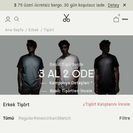
$ 75 üzeri ücretsiz kargo. 30 gün koşulsuz iade.
Detay
0
Ana Sayfa
Erkek
Tişört
Basic Tişörtlerde
3 AL 2 ÖDE
Kampanya Detayları *
Basic Tişörtleri İncele
Erkek Tişört
Tişört Kalıplarını İncele
Tümü
Regular
Relax
Urban
Sketch
Filtre