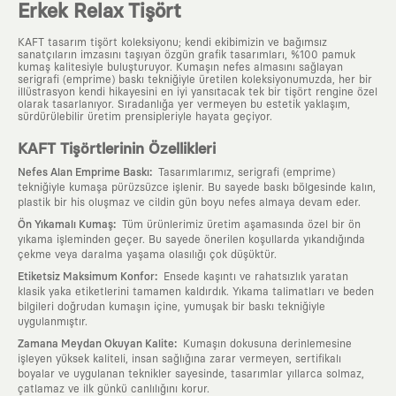
Erkek Relax Tişört
KAFT tasarım tişört koleksiyonu; kendi ekibimizin ve bağımsız
sanatçıların imzasını taşıyan özgün grafik tasarımları, %100 pamuk
kumaş kalitesiyle buluşturuyor. Kumaşın nefes almasını sağlayan
serigrafi (emprime) baskı tekniğiyle üretilen koleksiyonumuzda, her bir
illüstrasyon kendi hikayesini en iyi yansıtacak tek bir tişört rengine özel
olarak tasarlanıyor. Sıradanlığa yer vermeyen bu estetik yaklaşım,
sürdürülebilir üretim prensipleriyle hayata geçiyor.
KAFT Tişörtlerinin Özellikleri
:
Nefes Alan Emprime Baskı
Tasarımlarımız, serigrafi (emprime)
tekniğiyle kumaşa pürüzsüzce işlenir. Bu sayede baskı bölgesinde kalın,
plastik bir his oluşmaz ve cildin gün boyu nefes almaya devam eder.
:
Ön Yıkamalı Kumaş
Tüm ürünlerimiz üretim aşamasında özel bir ön
yıkama işleminden geçer. Bu sayede önerilen koşullarda yıkandığında
çekme veya daralma yaşama olasılığı çok düşüktür.
:
Etiketsiz Maksimum Konfor
Ensede kaşıntı ve rahatsızlık yaratan
klasik yaka etiketlerini tamamen kaldırdık. Yıkama talimatları ve beden
bilgileri doğrudan kumaşın içine, yumuşak bir baskı tekniğiyle
uygulanmıştır.
:
Zamana Meydan Okuyan Kalite
Kumaşın dokusuna derinlemesine
işleyen yüksek kaliteli, insan sağlığına zarar vermeyen, sertifikalı
boyalar ve uygulanan teknikler sayesinde, tasarımlar yıllarca solmaz,
çatlamaz ve ilk günkü canlılığını korur.