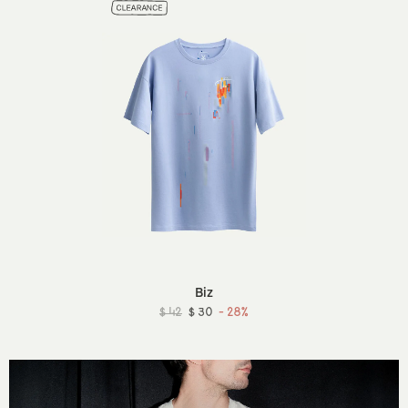
Biz
$ 42
$ 30
- 28%