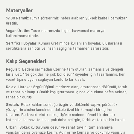
Materyaller
:
%100 Pamuk
Tüm tişörtlerimiz, nefes alabilen yüksek kaliteli pamuktan
üretilir.
:
Vegan Üretim
Tasarımlarımızda hiçbir hayvansal materyal
kullanılmamaktadır.
:
Sertifikalı Boyalar
Kumaş üretiminde kullanılan boyalar, uluslararası
sertifikalara sahiptir ve insan sağlığına tamamen zararsızdır.
Kalıp Seçenekleri
:
Regular
Bedeni sarmadan üzerine tam oturan, zamansız ve dengeli
bir silüet. "Ne çok dar ne çok bol olsun" diyenler için tasarlanmış, her
vücut tipine uyum sağlayan konforlu bir klasik.
:
Relax
Hareket özgürlüğünü merkeze alan, omuzlardan dökümlü, ferah
ve rahat bir kalıp. Günlük koşuşturmaca içinde vücuduna nefes aldıran,
rahat bir duruş.
:
Sketch
Relax kalıbın sunduğu özgür ve dökümlü yapıyı, pürüzsüz
yüzeylerin aksine kendinden dokulu özel bir kumaşla birleştiren
tasarım. Bu karakteristik doku, tişörte sadece görsel bir derinlik
katmakla kalmaz; teninde çok daha belirgin, farklı ve tok bir his bırakır.
:
Urban
Sokak kültürünün cesur ve rahat tavrını tam anlamıyla
yansıtan geniş oversize kesim. Ağır örme kumaşı ve dökümlü yapısıyla