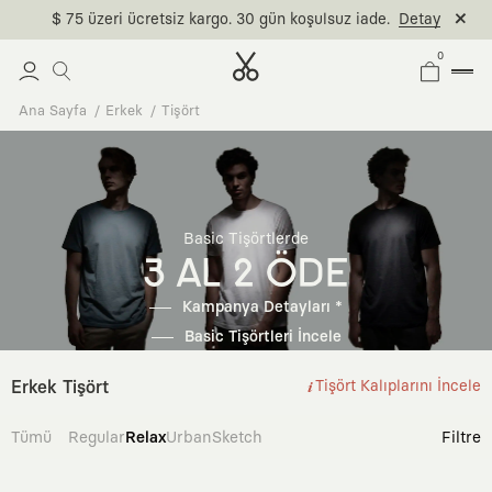
$ 75 üzeri ücretsiz kargo. 30 gün koşulsuz iade.
Detay
0
Ana Sayfa
Erkek
Tişört
Basic Tişörtlerde
3 AL 2 ÖDE
Kampanya Detayları *
Basic Tişörtleri İncele
Erkek Tişört
Tişört Kalıplarını İncele
Tümü
Regular
Relax
Urban
Sketch
Filtre