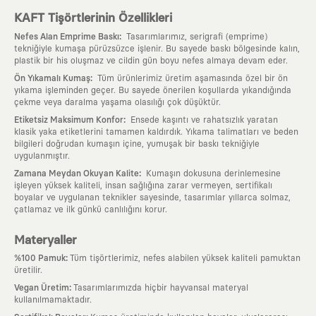
KAFT Tişörtlerinin Özellikleri
:
Nefes Alan Emprime Baskı
Tasarımlarımız, serigrafi (emprime)
tekniğiyle kumaşa pürüzsüzce işlenir. Bu sayede baskı bölgesinde kalın,
plastik bir his oluşmaz ve cildin gün boyu nefes almaya devam eder.
:
Ön Yıkamalı Kumaş
Tüm ürünlerimiz üretim aşamasında özel bir ön
yıkama işleminden geçer. Bu sayede önerilen koşullarda yıkandığında
çekme veya daralma yaşama olasılığı çok düşüktür.
:
Etiketsiz Maksimum Konfor
Ensede kaşıntı ve rahatsızlık yaratan
klasik yaka etiketlerini tamamen kaldırdık. Yıkama talimatları ve beden
bilgileri doğrudan kumaşın içine, yumuşak bir baskı tekniğiyle
uygulanmıştır.
:
Zamana Meydan Okuyan Kalite
Kumaşın dokusuna derinlemesine
işleyen yüksek kaliteli, insan sağlığına zarar vermeyen, sertifikalı
boyalar ve uygulanan teknikler sayesinde, tasarımlar yıllarca solmaz,
çatlamaz ve ilk günkü canlılığını korur.
Materyaller
:
%100 Pamuk
Tüm tişörtlerimiz, nefes alabilen yüksek kaliteli pamuktan
üretilir.
:
Vegan Üretim
Tasarımlarımızda hiçbir hayvansal materyal
kullanılmamaktadır.