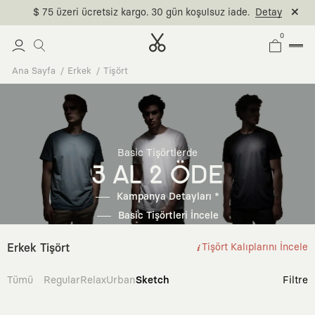
$ 75 üzeri ücretsiz kargo. 30 gün koşulsuz iade.
Detay
0
Ana Sayfa
Erkek
Tişört
Basic Tişörtlerde
3 AL 2 ÖDE
Kampanya Detayları *
Basic Tişörtleri İncele
Erkek Tişört
Tişört Kalıplarını İncele
Tümü
Regular
Relax
Urban
Sketch
Filtre