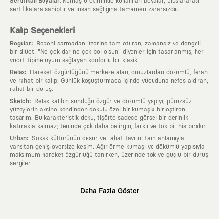
:
Sertifikalı Boyalar
Kumaş üretiminde kullanılan boyalar, uluslararası
sertifikalara sahiptir ve insan sağlığına tamamen zararsızdır.
Kalıp Seçenekleri
:
Regular
Bedeni sarmadan üzerine tam oturan, zamansız ve dengeli
bir silüet. "Ne çok dar ne çok bol olsun" diyenler için tasarlanmış, her
vücut tipine uyum sağlayan konforlu bir klasik.
:
Relax
Hareket özgürlüğünü merkeze alan, omuzlardan dökümlü, ferah
ve rahat bir kalıp. Günlük koşuşturmaca içinde vücuduna nefes aldıran,
rahat bir duruş.
:
Sketch
Relax kalıbın sunduğu özgür ve dökümlü yapıyı, pürüzsüz
yüzeylerin aksine kendinden dokulu özel bir kumaşla birleştiren
tasarım. Bu karakteristik doku, tişörte sadece görsel bir derinlik
katmakla kalmaz; teninde çok daha belirgin, farklı ve tok bir his bırakır.
:
Urban
Sokak kültürünün cesur ve rahat tavrını tam anlamıyla
yansıtan geniş oversize kesim. Ağır örme kumaşı ve dökümlü yapısıyla
maksimum hareket özgürlüğü tanırken, üzerinde tok ve güçlü bir duruş
sergiler.
Neden KAFT?
Daha Fazla Göster
:
Giyilebilir Hikayeler
KAFT sıradan bir giyim markası değil; kanvasını
farklı sanatçılara ve yaratıcı zihinlere açık tutan bir tasarım
platformudur. Üzerinde taşıdığın her parça, arkasında derin bir anlam