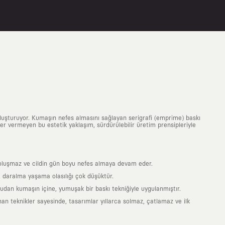
uluşturuyor. Kumaşın nefes almasını sağlayan serigrafi (emprime) baskı
 yer vermeyen bu estetik yaklaşım, sürdürülebilir üretim prensipleriyle
is oluşmaz ve cildin gün boyu nefes almaya devam eder.
 daralma yaşama olasılığı çok düşüktür.
ğrudan kumaşın içine, yumuşak bir baskı tekniğiyle uygulanmıştır.
an teknikler sayesinde, tasarımlar yıllarca solmaz, çatlamaz ve ilk