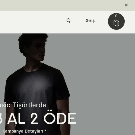
0
Giriş
sic Tişörtlerde
3 AL 2 ÖDE
Kampanya Detayları *