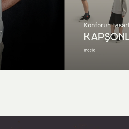
Konforun tasar
u
KAPŞON
İncele