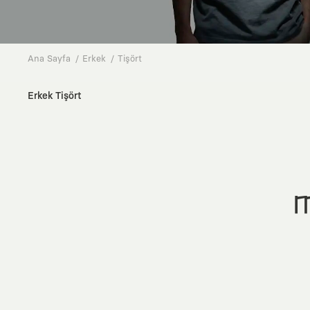
Ana Sayfa
Erkek
Tişört
Erkek Tişört
M