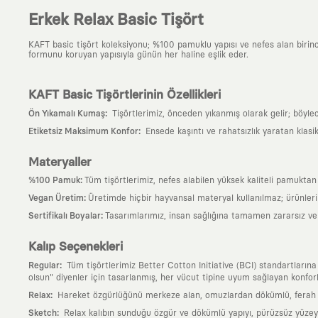
Erkek Relax Basic Tişört
KAFT basic tişört koleksiyonu; %100 pamuklu yapısı ve nefes alan birinci s
formunu koruyan yapısıyla günün her haline eşlik eder.
KAFT Basic Tişörtlerinin Özellikleri
:
Ön Yıkamalı Kumaş
Tişörtlerimiz, önceden yıkanmış olarak gelir; böyle
:
Etiketsiz Maksimum Konfor
Ensede kaşıntı ve rahatsızlık yaratan klasi
Materyaller
:
%100 Pamuk
Tüm tişörtlerimiz, nefes alabilen yüksek kaliteli pamuktan ü
:
Vegan Üretim
Üretimde hiçbir hayvansal materyal kullanılmaz; ürünle
:
Sertifikalı Boyalar
Tasarımlarımız, insan sağlığına tamamen zararsız ve ul
Kalıp Seçenekleri
:
Regular
Tüm tişörtlerimiz Better Cotton Initiative (BCI) standartların
olsun" diyenler için tasarlanmış, her vücut tipine uyum sağlayan konforlu
:
Relax
Hareket özgürlüğünü merkeze alan, omuzlardan dökümlü, ferah ve
:
Sketch
Relax kalıbın sunduğu özgür ve dökümlü yapıyı, pürüzsüz yüzeyle