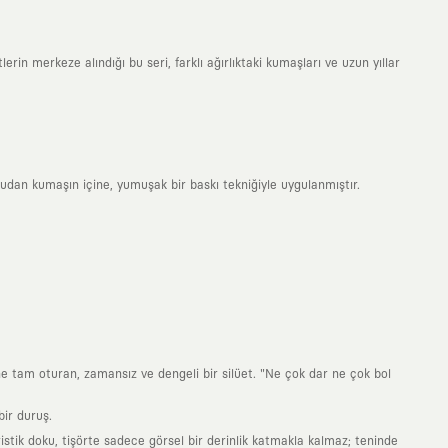
erin merkeze alındığı bu seri, farklı ağırlıktaki kumaşları ve uzun yıllar
rudan kumaşın içine, yumuşak bir baskı tekniğiyle uygulanmıştır.
ne tam oturan, zamansız ve dengeli bir silüet. "Ne çok dar ne çok bol
ir duruş.
stik doku, tişörte sadece görsel bir derinlik katmakla kalmaz; teninde