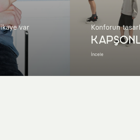
hikaye var
Konforun tasar
KAPŞON
İncele