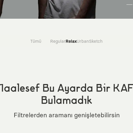
Tümü
Regular
Relax
Urban
Sketch
aalesef Bu Ayarda Bir KA
Bulamadık
Filtrelerden aramanı genişletebilirsin