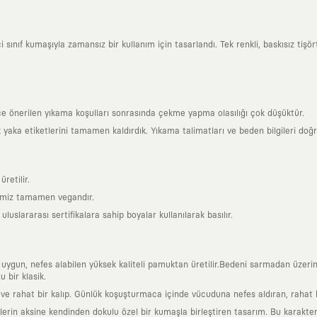
ınıf kumaşıyla zamansız bir kullanım için tasarlandı. Tek renkli, baskısız tişörtl
ce önerilen yıkama koşulları sonrasında çekme yapma olasılığı çok düşüktür.
k yaka etiketlerini tamamen kaldırdık. Yıkama talimatları ve beden bilgileri doğ
retilir.
rimiz tamamen vegandır.
uslararası sertifikalara sahip boyalar kullanılarak basılır.
a uygun, nefes alabilen yüksek kaliteli pamuktan üretilir.Bedeni sarmadan üzeri
 bir klasik.
 rahat bir kalıp. Günlük koşuşturmaca içinde vücuduna nefes aldıran, rahat b
rin aksine kendinden dokulu özel bir kumaşla birleştiren tasarım. Bu karakteri