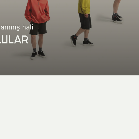
lanmış hali
LULAR