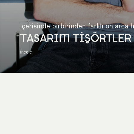
İçerisinde birbirinden farklı onlarca 
TASARIM TİŞÖRTLER
İncele