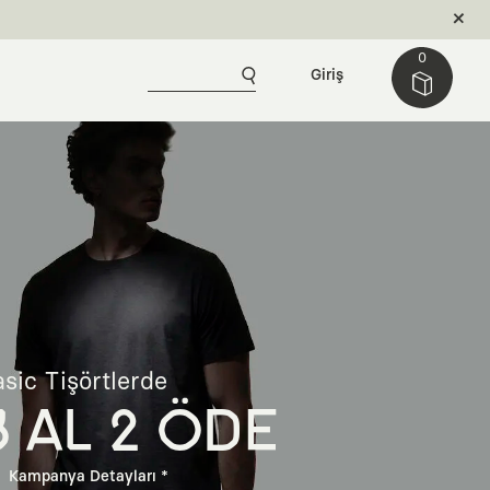
0
Giriş
sic Tişörtlerde
3 AL 2 ÖDE
Kampanya Detayları *