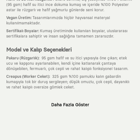
(95 gsm) hafif su itici ince dokuma kumaş ve içeride %100 Polyester
astar ile rüzgarlı ve hafif yağmurlu günlerde seni korur.
:
Vegan Üretim
Tasarımlarımızda hiçbir hayvansal materyal
kullanılmamaktadır.
:
Sertifikalı Boyalar
Kumaş üretiminde kullanılan boyalar, uluslararası
sertifikalara sahiptir ve insan sağlığına tamamen zararsızdır.
Model ve Kalıp Seçenekleri
:
Pakaru (Rüzgarlık)
95 gsm hafif ve su itici yapısıyla öne çıkan; etek
ucu ve kapşonu ayarlanabilen, kendi içine katlanarak çantaya
dönüşebilen, fermuarlı, çok cepli ve rahat kalıplı fonksiyonel tasarım.
:
Creapus (Worker Ceket)
325 gsm %100 pamuklu kalın gabardin
kumaşıyla tok bir duruş sergileyen; düşük omuzlu, çok cepli, dayanıklı
ve rahat kalıplı oversize gömlek ceket.
Neden KAFT?
Daha Fazla Göster
:
Giyilebilir Hikayeler
KAFT sıradan bir giyim markası değil; kanvasını
farklı sanatçılara ve yaratıcı zihinlere açık tutan bir tasarım
platformudur. Üzerinde taşıdığın her parça, arkasında derin bir anlam
ve hikaye barındıran özgün bir sanat eseridir.
:
Zamansız Tasarımlar
Klasik moda dünyasının dayattığı sezonluk
trendlerden ve hızlı tüketim döngülerinden tamamen uzağız. Amacımız