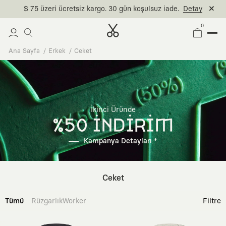
$ 75 üzeri ücretsiz kargo. 30 gün koşulsuz iade.
Detay
0
Ana Sayfa
Erkek
Ceket
İkinci Üründe
%50 İNDİRİM
Kampanya Detayları *
Ceket
Tümü
Rüzgarlık
Worker
Filtre