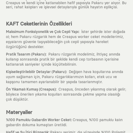
Creapus ve kendi içine katlanabilen hafif yapısıyla Pakaru yer alıyor. Bu
seri, rahat kalıpları ve işlevsel detaylarıyla günlük hayatın eşlikçisi.
KAFT Ceketlerinin Özellikleri
:
Maksimum Fonksiyonellik ve Çok Cepli Yapı
İster şehirde ister doğada
ol; hem Pakaru rüzgarlık hem de Creapus worker ceket modellerimiz,
eşyalarını güvenle taşıyabileceğin çok cepli yapısıyla hareket
özgürlüğünü destekler.
:
Pratik Tasarım (Pakaru)
Pakaru rüzgarlık modelimiz, ihtiyaç anında
kullanıp sonrasında pratik bir şekilde kendi cep torbasının içerisine
katlanarak saniyeler içinde küçültebilirsin.
:
Kişiselleştirilebilir Detaylar (Pakaru)
Değişen hava koşullarına anında
uyum sağlaman için, Pakaru rüzgarlıklarımızın kolları, etek ucu ve
kapşonu tamamen ayarlanabilir bir yapıda tasarlanmıştır.
:
Ön Yıkamalı Kumaş (Creapus)
Creapus, önceden yıkanmış olarak gelir;
böylece önerilen yıkama koşulları sonrasında çekme yapma olasılığı
çok düşüktür.
Materyaller
:
%100 Pamuklu Gabardin Worker Ceket
Creapus, %100 pamuklu kalın
gabardin dokuma kumaştan üretildi.
:
Hafif ve Su İtici Rüzgarlık
Pakaru serimiz, dış yüzeyinde %100 Poliamit