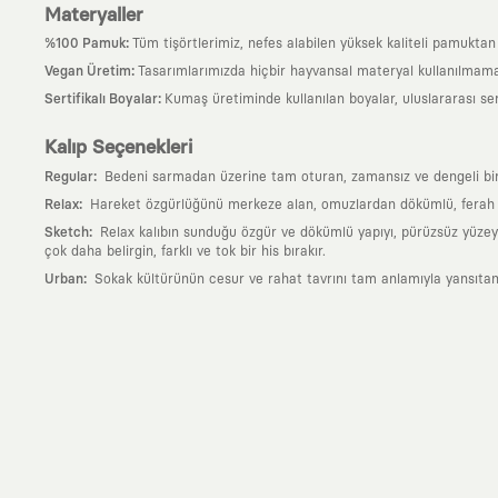
Materyaller
:
%100 Pamuk
Tüm tişörtlerimiz, nefes alabilen yüksek kaliteli pamuktan ü
:
Vegan Üretim
Tasarımlarımızda hiçbir hayvansal materyal kullanılmama
:
Sertifikalı Boyalar
Kumaş üretiminde kullanılan boyalar, uluslararası ser
Kalıp Seçenekleri
:
Regular
Bedeni sarmadan üzerine tam oturan, zamansız ve dengeli bir si
:
Relax
Hareket özgürlüğünü merkeze alan, omuzlardan dökümlü, ferah ve
:
Sketch
Relax kalıbın sunduğu özgür ve dökümlü yapıyı, pürüzsüz yüzeyle
çok daha belirgin, farklı ve tok bir his bırakır.
:
Urban
Sokak kültürünün cesur ve rahat tavrını tam anlamıyla yansıtan
Neden KAFT?
:
Giyilebilir Hikayeler
KAFT sıradan bir giyim markası değil; kanvasını far
özgün bir sanat eseridir.
:
Zamansız Tasarımlar
Klasik moda dünyasının dayattığı sezonluk trendl
değerli parçası olarak kalacak, hikayesini ve estetik değerini hiçbir 
:
Yaratıcı Bir Topluluk
KAFT, keşfetmeyi sevenlerin, sanata tutkuyla bağlı
parçası olursun.
:
Global İş Birlikleri
Kendi tasarım mutfağımızın gücünü, dünyanın dört bir 