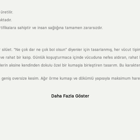
retilir.
ktadır.
tifikalara sahiptir ve insan sağlığına tamamen zararsızdır.
lüet. "Ne çok dar ne çok bol olsun" diyenler için tasarlanmış, her vücut tipin
 rahat bir kalıp. Günlük koşuşturmaca içinde vücuduna nefes aldıran, rahat b
rin aksine kendinden dokulu özel bir kumaşla birleştiren tasarım. Bu karakteri
 geniş oversize kesim. Ağır örme kumaşı ve dökümlü yapısıyla maksimum hareket
Daha Fazla Göster
klı sanatçılara ve yaratıcı zihinlere açık tutan bir tasarım platformudur. Üzeri
erden ve hızlı tüketim döngülerinden tamamen uzağız. Amacımız sadece birkaç ay
zaman kaybetmeyen zamansız tasarımlar ortaya koymaktır.
 olanların ve şehri özgürce adımlayanların ortak dilidir. Üzerinde taşıdığın ta
yanından bağımsız illüstratörler, sanatçılar ve kendi alanında vizyoner olan gl