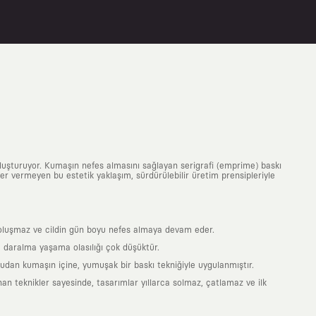
uluşturuyor. Kumaşın nefes almasını sağlayan serigrafi (emprime) baskı
 yer vermeyen bu estetik yaklaşım, sürdürülebilir üretim prensipleriyle
is oluşmaz ve cildin gün boyu nefes almaya devam eder.
 daralma yaşama olasılığı çok düşüktür.
ğrudan kumaşın içine, yumuşak bir baskı tekniğiyle uygulanmıştır.
an teknikler sayesinde, tasarımlar yıllarca solmaz, çatlamaz ve ilk