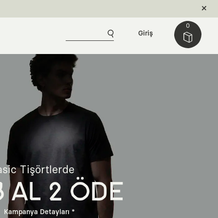
0
Giriş
sic Tişörtlerde
3 AL 2 ÖDE
Kampanya Detayları *