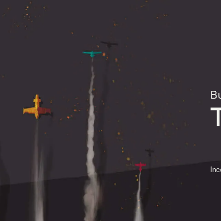
Bu
İnc