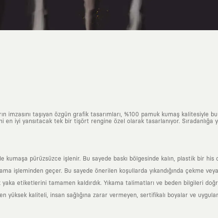
arın imzasını taşıyan özgün grafik tasarımları, %100 pamuk kumaş kalitesiyle b
ni en iyi yansıtacak tek bir tişört rengine özel olarak tasarlanıyor. Sıradanlığa
yle kumaşa pürüzsüzce işlenir. Bu sayede baskı bölgesinde kalın, plastik bir h
ama işleminden geçer. Bu sayede önerilen koşullarda yıkandığında çekme veya
k yaka etiketlerini tamamen kaldırdık. Yıkama talimatları ve beden bilgileri do
yüksek kaliteli, insan sağlığına zarar vermeyen, sertifikalı boyalar ve uygulan