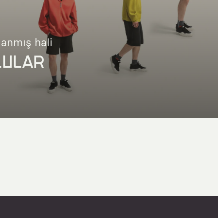
lanmış hali
LULAR