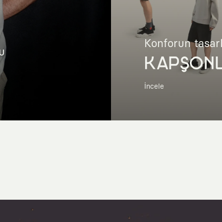
Konforun tasar
u
KAPŞON
İncele