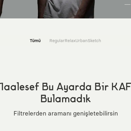
Tümü
Regular
Relax
Urban
Sketch
aalesef Bu Ayarda Bir KA
Bulamadık
Filtrelerden aramanı genişletebilirsin