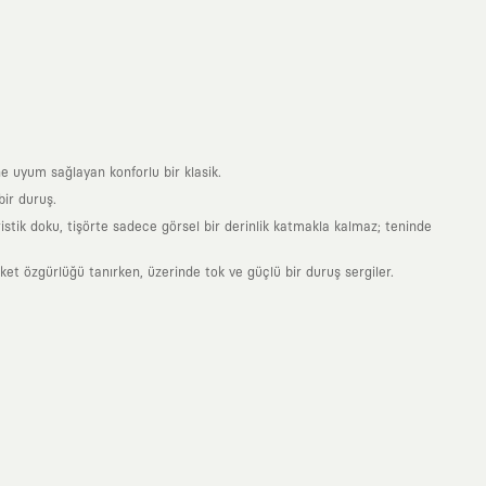
e uyum sağlayan konforlu bir klasik.
ir duruş.
stik doku, tişörte sadece görsel bir derinlik katmakla kalmaz; teninde
 özgürlüğü tanırken, üzerinde tok ve güçlü bir duruş sergiler.
nde taşıdığın her parça, arkasında derin bir anlam ve hikaye barındıran
 giyilip eskiyecek kıyafetler üretmek değil; yıllar boyu dolabının en
sarımla, sıradanlığa meydan okuyan büyük ve yaratıcı bir topluluğun
obal markalarla yaptığımız özel iş birlikleriyle harmanlıyoruz. KAFT