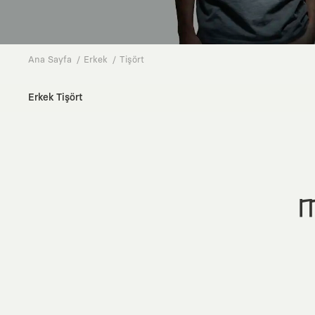
Ana Sayfa
Erkek
Tişört
Erkek Tişört
M