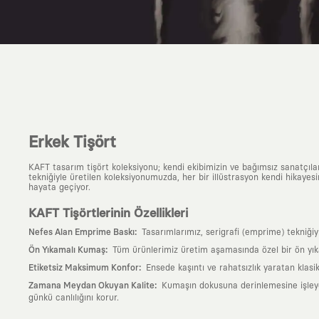
Erkek Tişört
KAFT tasarım tişört koleksiyonu; kendi ekibimizin ve bağımsız sanatçıl
tekniğiyle üretilen koleksiyonumuzda, her bir illüstrasyon kendi hikayesi
hayata geçiyor.
KAFT Tişörtlerinin Özellikleri
:
Nefes Alan Emprime Baskı
Tasarımlarımız, serigrafi (emprime) tekniği
:
Ön Yıkamalı Kumaş
Tüm ürünlerimiz üretim aşamasında özel bir ön yık
:
Etiketsiz Maksimum Konfor
Ensede kaşıntı ve rahatsızlık yaratan klasi
:
Zamana Meydan Okuyan Kalite
Kumaşın dokusuna derinlemesine işleyen 
günkü canlılığını korur.