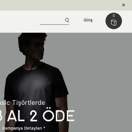
0
Giriş
sic Tişörtlerde
3 AL 2 ÖDE
Kampanya Detayları *