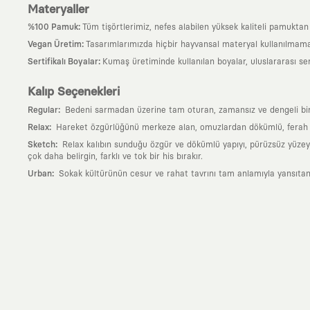
Materyaller
:
%100 Pamuk
Tüm tişörtlerimiz, nefes alabilen yüksek kaliteli pamuktan ü
:
Vegan Üretim
Tasarımlarımızda hiçbir hayvansal materyal kullanılmama
:
Sertifikalı Boyalar
Kumaş üretiminde kullanılan boyalar, uluslararası ser
Kalıp Seçenekleri
:
Regular
Bedeni sarmadan üzerine tam oturan, zamansız ve dengeli bir si
:
Relax
Hareket özgürlüğünü merkeze alan, omuzlardan dökümlü, ferah ve
:
Sketch
Relax kalıbın sunduğu özgür ve dökümlü yapıyı, pürüzsüz yüzeyle
çok daha belirgin, farklı ve tok bir his bırakır.
:
Urban
Sokak kültürünün cesur ve rahat tavrını tam anlamıyla yansıtan
Neden KAFT?
:
Giyilebilir Hikayeler
KAFT sıradan bir giyim markası değil; kanvasını far
özgün bir sanat eseridir.
:
Zamansız Tasarımlar
Klasik moda dünyasının dayattığı sezonluk trendl
değerli parçası olarak kalacak, hikayesini ve estetik değerini hiçbir 
:
Yaratıcı Bir Topluluk
KAFT, keşfetmeyi sevenlerin, sanata tutkuyla bağlı
parçası olursun.
:
Global İş Birlikleri
Kendi tasarım mutfağımızın gücünü, dünyanın dört bir 