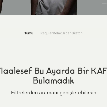
Tümü
Regular
Relax
Urban
Sketch
aalesef Bu Ayarda Bir KA
Bulamadık
Filtrelerden aramanı genişletebilirsin