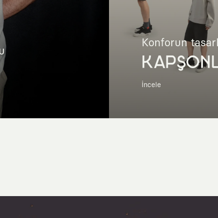
Konforun tasar
u
KAPŞON
İncele