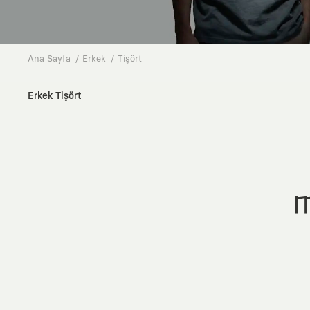
Ana Sayfa
Erkek
Tişört
Erkek Tişört
M