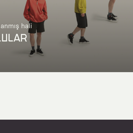
lanmış hali
LULAR