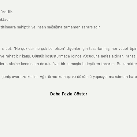
retilir.
ktadır.
tifikalara sahiptir ve insan sağlığına tamamen zararsızdır.
lüet. "Ne çok dar ne çok bol olsun" diyenler için tasarlanmış, her vücut tipin
 rahat bir kalıp. Günlük koşuşturmaca içinde vücuduna nefes aldıran, rahat b
rin aksine kendinden dokulu özel bir kumaşla birleştiren tasarım. Bu karakteri
 geniş oversize kesim. Ağır örme kumaşı ve dökümlü yapısıyla maksimum hareket
Daha Fazla Göster
klı sanatçılara ve yaratıcı zihinlere açık tutan bir tasarım platformudur. Üzeri
erden ve hızlı tüketim döngülerinden tamamen uzağız. Amacımız sadece birkaç ay
zaman kaybetmeyen zamansız tasarımlar ortaya koymaktır.
 olanların ve şehri özgürce adımlayanların ortak dilidir. Üzerinde taşıdığın ta
yanından bağımsız illüstratörler, sanatçılar ve kendi alanında vizyoner olan gl