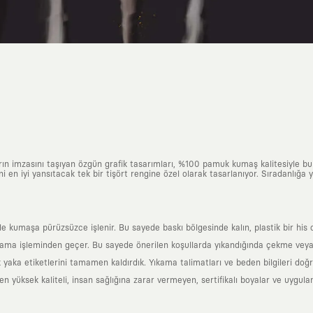
arın imzasını taşıyan özgün grafik tasarımları, %100 pamuk kumaş kalitesiyle b
ni en iyi yansıtacak tek bir tişört rengine özel olarak tasarlanıyor. Sıradanlığa
yle kumaşa pürüzsüzce işlenir. Bu sayede baskı bölgesinde kalın, plastik bir h
ama işleminden geçer. Bu sayede önerilen koşullarda yıkandığında çekme veya
k yaka etiketlerini tamamen kaldırdık. Yıkama talimatları ve beden bilgileri do
yüksek kaliteli, insan sağlığına zarar vermeyen, sertifikalı boyalar ve uygulan