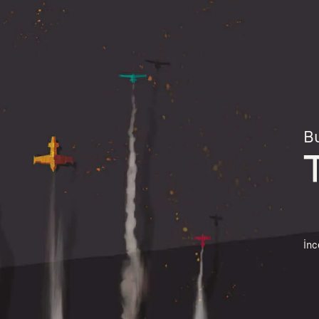
Bu
İnc