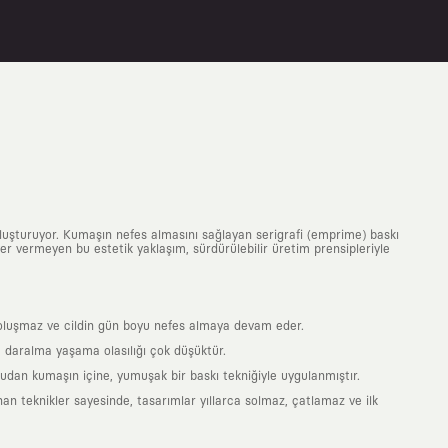
uluşturuyor. Kumaşın nefes almasını sağlayan serigrafi (emprime) baskı
 yer vermeyen bu estetik yaklaşım, sürdürülebilir üretim prensipleriyle
is oluşmaz ve cildin gün boyu nefes almaya devam eder.
 daralma yaşama olasılığı çok düşüktür.
ğrudan kumaşın içine, yumuşak bir baskı tekniğiyle uygulanmıştır.
an teknikler sayesinde, tasarımlar yıllarca solmaz, çatlamaz ve ilk