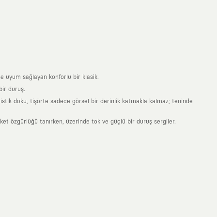
e uyum sağlayan konforlu bir klasik.
ir duruş.
stik doku, tişörte sadece görsel bir derinlik katmakla kalmaz; teninde
 özgürlüğü tanırken, üzerinde tok ve güçlü bir duruş sergiler.
nde taşıdığın her parça, arkasında derin bir anlam ve hikaye barındıran
 giyilip eskiyecek kıyafetler üretmek değil; yıllar boyu dolabının en
sarımla, sıradanlığa meydan okuyan büyük ve yaratıcı bir topluluğun
obal markalarla yaptığımız özel iş birlikleriyle harmanlıyoruz. KAFT