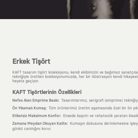
Erkek Tişört
KAFT tasarım tişört koleksiyonu; kendi ekibimizin ve bağımsız sanatçıl
tekniğiyle üretilen koleksiyonumuzda, her bir illüstrasyon kendi hikayesi
hayata geçiyor.
KAFT Tişörtlerinin Özellikleri
:
Nefes Alan Emprime Baskı
Tasarımlarımız, serigrafi (emprime) tekniği
:
Ön Yıkamalı Kumaş
Tüm ürünlerimiz üretim aşamasında özel bir ön yık
:
Etiketsiz Maksimum Konfor
Ensede kaşıntı ve rahatsızlık yaratan klasi
:
Zamana Meydan Okuyan Kalite
Kumaşın dokusuna derinlemesine işleyen 
günkü canlılığını korur.