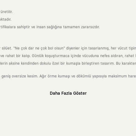
retilir.
ktadır.
tifikalara sahiptir ve insan sağlığına tamamen zararsızdır.
lüet. "Ne çok dar ne çok bol olsun" diyenler için tasarlanmış, her vücut tipin
 rahat bir kalıp. Günlük koşuşturmaca içinde vücuduna nefes aldıran, rahat b
rin aksine kendinden dokulu özel bir kumaşla birleştiren tasarım. Bu karakteri
 geniş oversize kesim. Ağır örme kumaşı ve dökümlü yapısıyla maksimum hareket
Daha Fazla Göster
klı sanatçılara ve yaratıcı zihinlere açık tutan bir tasarım platformudur. Üzeri
erden ve hızlı tüketim döngülerinden tamamen uzağız. Amacımız sadece birkaç ay
zaman kaybetmeyen zamansız tasarımlar ortaya koymaktır.
 olanların ve şehri özgürce adımlayanların ortak dilidir. Üzerinde taşıdığın ta
yanından bağımsız illüstratörler, sanatçılar ve kendi alanında vizyoner olan gl