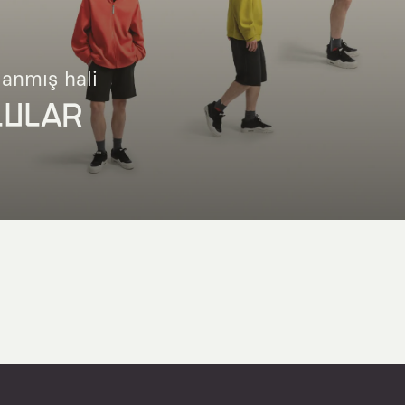
lanmış hali
LULAR