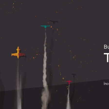
Bu
İnc