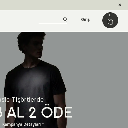
0
Giriş
sic Tişörtlerde
3 AL 2 ÖDE
Kampanya Detayları *