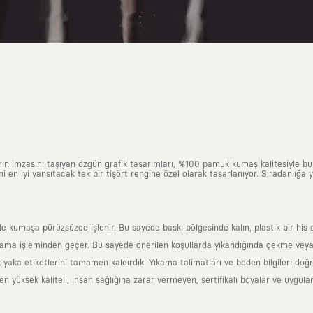
arın imzasını taşıyan özgün grafik tasarımları, %100 pamuk kumaş kalitesiyle b
ni en iyi yansıtacak tek bir tişört rengine özel olarak tasarlanıyor. Sıradanlığa
yle kumaşa pürüzsüzce işlenir. Bu sayede baskı bölgesinde kalın, plastik bir h
ama işleminden geçer. Bu sayede önerilen koşullarda yıkandığında çekme veya
k yaka etiketlerini tamamen kaldırdık. Yıkama talimatları ve beden bilgileri do
yüksek kaliteli, insan sağlığına zarar vermeyen, sertifikalı boyalar ve uygulan