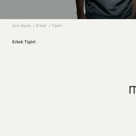
Ana Sayfa
Erkek
Tişört
Erkek Tişört
M