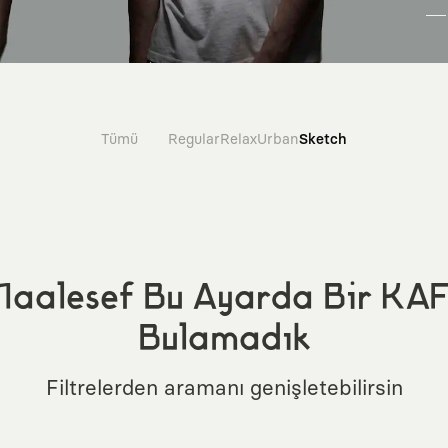
Tümü
Regular
Relax
Urban
Sketch
aalesef Bu Ayarda Bir KA
Bulamadık
Filtrelerden aramanı genişletebilirsin