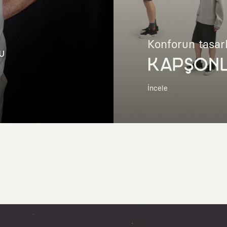
Konforun tasar
u
KAPŞON
İncele