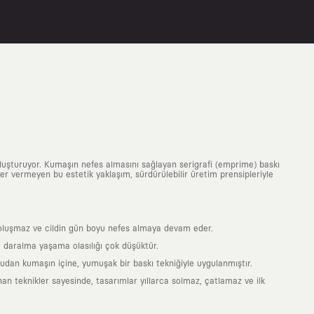
uluşturuyor. Kumaşın nefes almasını sağlayan serigrafi (emprime) baskı
 yer vermeyen bu estetik yaklaşım, sürdürülebilir üretim prensipleriyle
is oluşmaz ve cildin gün boyu nefes almaya devam eder.
 daralma yaşama olasılığı çok düşüktür.
ğrudan kumaşın içine, yumuşak bir baskı tekniğiyle uygulanmıştır.
an teknikler sayesinde, tasarımlar yıllarca solmaz, çatlamaz ve ilk