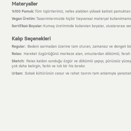
Materyaller
:
%100 Pamuk
Tüm tişörtlerimiz, nefes alabilen yüksek kaliteli pamuktan ü
:
Vegan Üretim
Tasarımlarımızda hiçbir hayvansal materyal kullanılmama
:
Sertifikalı Boyalar
Kumaş üretiminde kullanılan boyalar, uluslararası ser
Kalıp Seçenekleri
:
Regular
Bedeni sarmadan üzerine tam oturan, zamansız ve dengeli bir si
:
Relax
Hareket özgürlüğünü merkeze alan, omuzlardan dökümlü, ferah ve
:
Sketch
Relax kalıbın sunduğu özgür ve dökümlü yapıyı, pürüzsüz yüzeyle
çok daha belirgin, farklı ve tok bir his bırakır.
:
Urban
Sokak kültürünün cesur ve rahat tavrını tam anlamıyla yansıtan
Neden KAFT?
:
Giyilebilir Hikayeler
KAFT sıradan bir giyim markası değil; kanvasını far
özgün bir sanat eseridir.
:
Zamansız Tasarımlar
Klasik moda dünyasının dayattığı sezonluk trendl
değerli parçası olarak kalacak, hikayesini ve estetik değerini hiçbir 
:
Yaratıcı Bir Topluluk
KAFT, keşfetmeyi sevenlerin, sanata tutkuyla bağlı
parçası olursun.
:
Global İş Birlikleri
Kendi tasarım mutfağımızın gücünü, dünyanın dört bir 