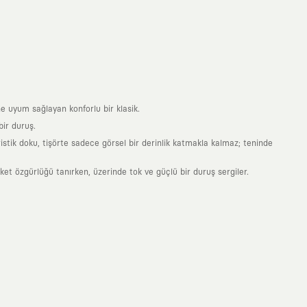
e uyum sağlayan konforlu bir klasik.
ir duruş.
stik doku, tişörte sadece görsel bir derinlik katmakla kalmaz; teninde
 özgürlüğü tanırken, üzerinde tok ve güçlü bir duruş sergiler.
nde taşıdığın her parça, arkasında derin bir anlam ve hikaye barındıran
 giyilip eskiyecek kıyafetler üretmek değil; yıllar boyu dolabının en
sarımla, sıradanlığa meydan okuyan büyük ve yaratıcı bir topluluğun
obal markalarla yaptığımız özel iş birlikleriyle harmanlıyoruz. KAFT