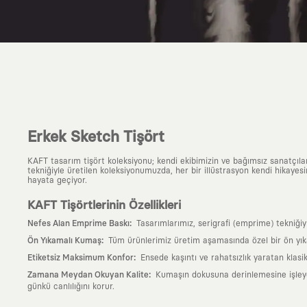
Erkek Sketch Tişört
KAFT tasarım tişört koleksiyonu; kendi ekibimizin ve bağımsız sanatçıl
tekniğiyle üretilen koleksiyonumuzda, her bir illüstrasyon kendi hikayesi
hayata geçiyor.
KAFT Tişörtlerinin Özellikleri
:
Nefes Alan Emprime Baskı
Tasarımlarımız, serigrafi (emprime) tekniği
:
Ön Yıkamalı Kumaş
Tüm ürünlerimiz üretim aşamasında özel bir ön yık
:
Etiketsiz Maksimum Konfor
Ensede kaşıntı ve rahatsızlık yaratan klasi
:
Zamana Meydan Okuyan Kalite
Kumaşın dokusuna derinlemesine işleyen 
günkü canlılığını korur.