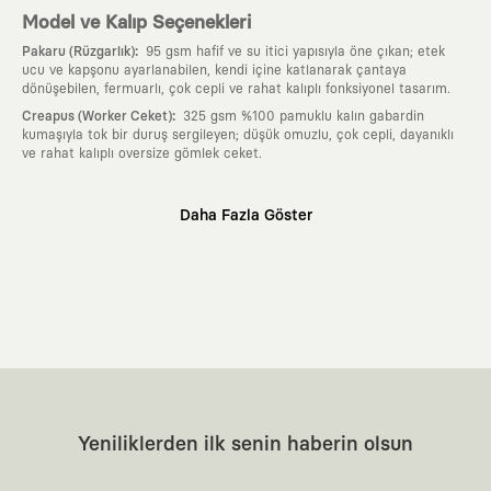
Model ve Kalıp Seçenekleri
:
Pakaru (Rüzgarlık)
95 gsm hafif ve su itici yapısıyla öne çıkan; etek
ucu ve kapşonu ayarlanabilen, kendi içine katlanarak çantaya
dönüşebilen, fermuarlı, çok cepli ve rahat kalıplı fonksiyonel tasarım.
:
Creapus (Worker Ceket)
325 gsm %100 pamuklu kalın gabardin
kumaşıyla tok bir duruş sergileyen; düşük omuzlu, çok cepli, dayanıklı
ve rahat kalıplı oversize gömlek ceket.
Neden KAFT?
Daha Fazla Göster
:
Giyilebilir Hikayeler
KAFT sıradan bir giyim markası değil; kanvasını
farklı sanatçılara ve yaratıcı zihinlere açık tutan bir tasarım
platformudur. Üzerinde taşıdığın her parça, arkasında derin bir anlam
ve hikaye barındıran özgün bir sanat eseridir.
:
Zamansız Tasarımlar
Klasik moda dünyasının dayattığı sezonluk
trendlerden ve hızlı tüketim döngülerinden tamamen uzağız. Amacımız
sadece birkaç ay giyilip eskiyecek kıyafetler üretmek değil; yıllar boyu
dolabının en değerli parçası olarak kalacak, hikayesini ve estetik
değerini hiçbir zaman kaybetmeyen zamansız tasarımlar ortaya
koymaktır.
:
Yaratıcı Bir Topluluk
KAFT, keşfetmeyi sevenlerin, sanata tutkuyla bağlı
Yeniliklerden ilk senin haberin olsun
olanların ve şehri özgürce adımlayanların ortak dilidir. Üzerinde
taşıdığın tasarımla, sıradanlığa meydan okuyan büyük ve yaratıcı bir
topluluğun parçası olursun.