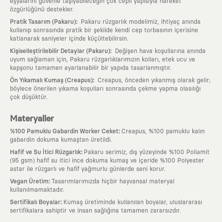
eşyalarını güvenle taşıyabileceğin çok cepli yapısıyla hareket
özgürlüğünü destekler.
:
Pratik Tasarım (Pakaru)
Pakaru rüzgarlık modelimiz, ihtiyaç anında
kullanıp sonrasında pratik bir şekilde kendi cep torbasının içerisine
katlanarak saniyeler içinde küçültebilirsin.
:
Kişiselleştirilebilir Detaylar (Pakaru)
Değişen hava koşullarına anında
uyum sağlaman için, Pakaru rüzgarlıklarımızın kolları, etek ucu ve
kapşonu tamamen ayarlanabilir bir yapıda tasarlanmıştır.
:
Ön Yıkamalı Kumaş (Creapus)
Creapus, önceden yıkanmış olarak gelir;
böylece önerilen yıkama koşulları sonrasında çekme yapma olasılığı
çok düşüktür.
Materyaller
:
%100 Pamuklu Gabardin Worker Ceket
Creapus, %100 pamuklu kalın
gabardin dokuma kumaştan üretildi.
:
Hafif ve Su İtici Rüzgarlık
Pakaru serimiz, dış yüzeyinde %100 Poliamit
(95 gsm) hafif su itici ince dokuma kumaş ve içeride %100 Polyester
astar ile rüzgarlı ve hafif yağmurlu günlerde seni korur.
:
Vegan Üretim
Tasarımlarımızda hiçbir hayvansal materyal
kullanılmamaktadır.
:
Sertifikalı Boyalar
Kumaş üretiminde kullanılan boyalar, uluslararası
sertifikalara sahiptir ve insan sağlığına tamamen zararsızdır.