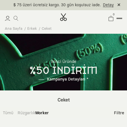
$ 75 üzeri ücretsiz kargo. 30 gün koşulsuz iade.
Detay
0
Ana Sayfa
Erkek
Ceket
İkinci Üründe
%50 İNDİRİM
Kampanya Detayları *
Ceket
Tümü
Rüzgarlık
Worker
Filtre