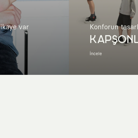
hikaye var
Konforun tasar
KAPŞON
İncele