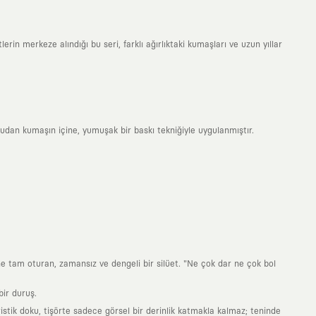
erin merkeze alındığı bu seri, farklı ağırlıktaki kumaşları ve uzun yıllar
rudan kumaşın içine, yumuşak bir baskı tekniğiyle uygulanmıştır.
ne tam oturan, zamansız ve dengeli bir silüet. "Ne çok dar ne çok bol
ir duruş.
stik doku, tişörte sadece görsel bir derinlik katmakla kalmaz; teninde