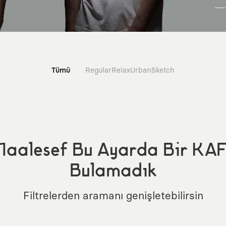
Tümü
Regular
Relax
Urban
Sketch
aalesef Bu Ayarda Bir KA
Bulamadık
Filtrelerden aramanı genişletebilirsin