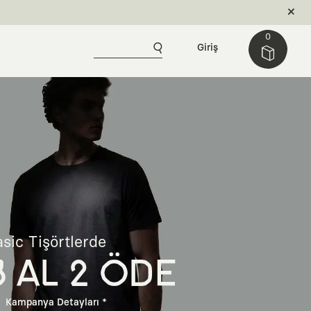
0
Giriş
sic Tişörtlerde
3 AL 2 ÖDE
Kampanya Detayları *