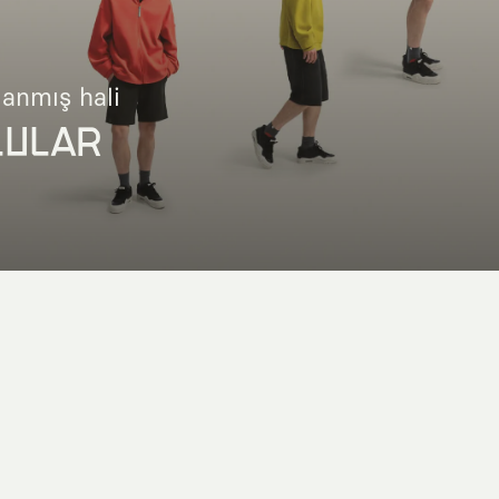
lanmış hali
LULAR