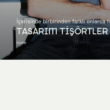
İçerisinde birbirinden farklı onlarca 
TASARIM TİŞÖRTLER
İncele