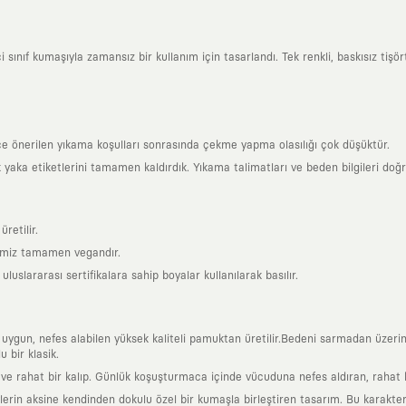
ınıf kumaşıyla zamansız bir kullanım için tasarlandı. Tek renkli, baskısız tişörtl
ce önerilen yıkama koşulları sonrasında çekme yapma olasılığı çok düşüktür.
k yaka etiketlerini tamamen kaldırdık. Yıkama talimatları ve beden bilgileri doğ
retilir.
rimiz tamamen vegandır.
uslararası sertifikalara sahip boyalar kullanılarak basılır.
a uygun, nefes alabilen yüksek kaliteli pamuktan üretilir.Bedeni sarmadan üzeri
 bir klasik.
 rahat bir kalıp. Günlük koşuşturmaca içinde vücuduna nefes aldıran, rahat b
rin aksine kendinden dokulu özel bir kumaşla birleştiren tasarım. Bu karakteri