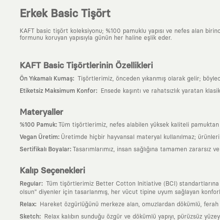
Erkek Basic Tişört
KAFT basic tişört koleksiyonu; %100 pamuklu yapısı ve nefes alan birinci s
formunu koruyan yapısıyla günün her haline eşlik eder.
KAFT Basic Tişörtlerinin Özellikleri
:
Ön Yıkamalı Kumaş
Tişörtlerimiz, önceden yıkanmış olarak gelir; böyle
:
Etiketsiz Maksimum Konfor
Ensede kaşıntı ve rahatsızlık yaratan klasi
Materyaller
:
%100 Pamuk
Tüm tişörtlerimiz, nefes alabilen yüksek kaliteli pamuktan ü
:
Vegan Üretim
Üretimde hiçbir hayvansal materyal kullanılmaz; ürünle
:
Sertifikalı Boyalar
Tasarımlarımız, insan sağlığına tamamen zararsız ve ul
Kalıp Seçenekleri
:
Regular
Tüm tişörtlerimiz Better Cotton Initiative (BCI) standartların
olsun" diyenler için tasarlanmış, her vücut tipine uyum sağlayan konforlu
:
Relax
Hareket özgürlüğünü merkeze alan, omuzlardan dökümlü, ferah ve
:
Sketch
Relax kalıbın sunduğu özgür ve dökümlü yapıyı, pürüzsüz yüzeyle