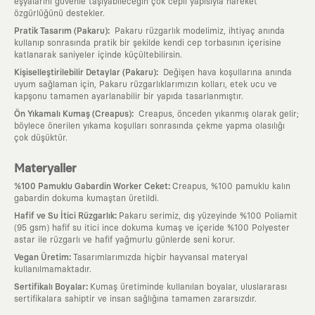
eşyalarını güvenle taşıyabileceğin çok cepli yapısıyla hareket
özgürlüğünü destekler.
:
Pratik Tasarım (Pakaru)
Pakaru rüzgarlık modelimiz, ihtiyaç anında
kullanıp sonrasında pratik bir şekilde kendi cep torbasının içerisine
katlanarak saniyeler içinde küçültebilirsin.
:
Kişiselleştirilebilir Detaylar (Pakaru)
Değişen hava koşullarına anında
uyum sağlaman için, Pakaru rüzgarlıklarımızın kolları, etek ucu ve
kapşonu tamamen ayarlanabilir bir yapıda tasarlanmıştır.
:
Ön Yıkamalı Kumaş (Creapus)
Creapus, önceden yıkanmış olarak gelir;
böylece önerilen yıkama koşulları sonrasında çekme yapma olasılığı
çok düşüktür.
Materyaller
:
%100 Pamuklu Gabardin Worker Ceket
Creapus, %100 pamuklu kalın
gabardin dokuma kumaştan üretildi.
:
Hafif ve Su İtici Rüzgarlık
Pakaru serimiz, dış yüzeyinde %100 Poliamit
(95 gsm) hafif su itici ince dokuma kumaş ve içeride %100 Polyester
astar ile rüzgarlı ve hafif yağmurlu günlerde seni korur.
:
Vegan Üretim
Tasarımlarımızda hiçbir hayvansal materyal
kullanılmamaktadır.
:
Sertifikalı Boyalar
Kumaş üretiminde kullanılan boyalar, uluslararası
sertifikalara sahiptir ve insan sağlığına tamamen zararsızdır.