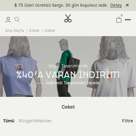
$ 75 üzeri ücretsiz kargo. 30 gün koşulsuz iade.
Detay
0
Ana Sayfa
Erkek
Ceket
Seçili Tasarımlarda
%40'A VARAN İNDİRİM
İndirimli Tasarımları İncele
Ceket
Tümü
Rüzgarlık
Worker
Filtre