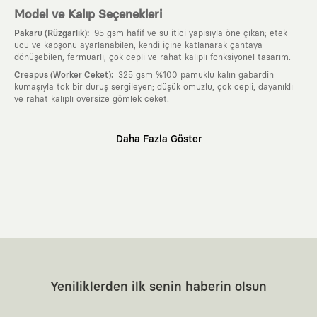
Model ve Kalıp Seçenekleri
:
Pakaru (Rüzgarlık)
95 gsm hafif ve su itici yapısıyla öne çıkan; etek
ucu ve kapşonu ayarlanabilen, kendi içine katlanarak çantaya
dönüşebilen, fermuarlı, çok cepli ve rahat kalıplı fonksiyonel tasarım.
:
Creapus (Worker Ceket)
325 gsm %100 pamuklu kalın gabardin
kumaşıyla tok bir duruş sergileyen; düşük omuzlu, çok cepli, dayanıklı
ve rahat kalıplı oversize gömlek ceket.
Neden KAFT?
Daha Fazla Göster
:
Giyilebilir Hikayeler
KAFT sıradan bir giyim markası değil; kanvasını
farklı sanatçılara ve yaratıcı zihinlere açık tutan bir tasarım
platformudur. Üzerinde taşıdığın her parça, arkasında derin bir anlam
ve hikaye barındıran özgün bir sanat eseridir.
:
Zamansız Tasarımlar
Klasik moda dünyasının dayattığı sezonluk
trendlerden ve hızlı tüketim döngülerinden tamamen uzağız. Amacımız
sadece birkaç ay giyilip eskiyecek kıyafetler üretmek değil; yıllar boyu
dolabının en değerli parçası olarak kalacak, hikayesini ve estetik
değerini hiçbir zaman kaybetmeyen zamansız tasarımlar ortaya
koymaktır.
:
Yaratıcı Bir Topluluk
KAFT, keşfetmeyi sevenlerin, sanata tutkuyla bağlı
Yeniliklerden ilk senin haberin olsun
olanların ve şehri özgürce adımlayanların ortak dilidir. Üzerinde
taşıdığın tasarımla, sıradanlığa meydan okuyan büyük ve yaratıcı bir
topluluğun parçası olursun.