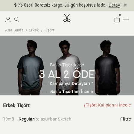
$ 75 üzeri ücretsiz kargo. 30 gün koşulsuz iade.
Detay
0
Ana Sayfa
Erkek
Tişört
Basic Tişörtlerde
3 AL 2 ÖDE
Kampanya Detayları *
Basic Tişörtleri İncele
Erkek Tişört
Tişört Kalıplarını İncele
Tümü
Regular
Relax
Urban
Sketch
Filtre