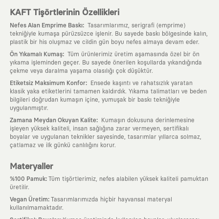
KAFT Tişörtlerinin Özellikleri
:
Nefes Alan Emprime Baskı
Tasarımlarımız, serigrafi (emprime)
tekniğiyle kumaşa pürüzsüzce işlenir. Bu sayede baskı bölgesinde kalın,
plastik bir his oluşmaz ve cildin gün boyu nefes almaya devam eder.
:
Ön Yıkamalı Kumaş
Tüm ürünlerimiz üretim aşamasında özel bir ön
yıkama işleminden geçer. Bu sayede önerilen koşullarda yıkandığında
çekme veya daralma yaşama olasılığı çok düşüktür.
:
Etiketsiz Maksimum Konfor
Ensede kaşıntı ve rahatsızlık yaratan
klasik yaka etiketlerini tamamen kaldırdık. Yıkama talimatları ve beden
bilgileri doğrudan kumaşın içine, yumuşak bir baskı tekniğiyle
uygulanmıştır.
:
Zamana Meydan Okuyan Kalite
Kumaşın dokusuna derinlemesine
işleyen yüksek kaliteli, insan sağlığına zarar vermeyen, sertifikalı
boyalar ve uygulanan teknikler sayesinde, tasarımlar yıllarca solmaz,
çatlamaz ve ilk günkü canlılığını korur.
Materyaller
:
%100 Pamuk
Tüm tişörtlerimiz, nefes alabilen yüksek kaliteli pamuktan
üretilir.
:
Vegan Üretim
Tasarımlarımızda hiçbir hayvansal materyal
kullanılmamaktadır.