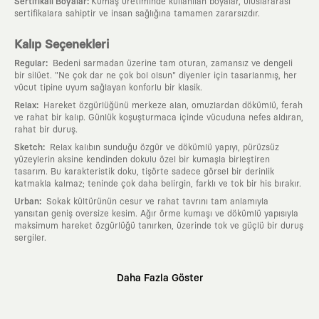
:
Sertifikalı Boyalar
Kumaş üretiminde kullanılan boyalar, uluslararası
sertifikalara sahiptir ve insan sağlığına tamamen zararsızdır.
Kalıp Seçenekleri
:
Regular
Bedeni sarmadan üzerine tam oturan, zamansız ve dengeli
bir silüet. "Ne çok dar ne çok bol olsun" diyenler için tasarlanmış, her
vücut tipine uyum sağlayan konforlu bir klasik.
:
Relax
Hareket özgürlüğünü merkeze alan, omuzlardan dökümlü, ferah
ve rahat bir kalıp. Günlük koşuşturmaca içinde vücuduna nefes aldıran,
rahat bir duruş.
:
Sketch
Relax kalıbın sunduğu özgür ve dökümlü yapıyı, pürüzsüz
yüzeylerin aksine kendinden dokulu özel bir kumaşla birleştiren
tasarım. Bu karakteristik doku, tişörte sadece görsel bir derinlik
katmakla kalmaz; teninde çok daha belirgin, farklı ve tok bir his bırakır.
:
Urban
Sokak kültürünün cesur ve rahat tavrını tam anlamıyla
yansıtan geniş oversize kesim. Ağır örme kumaşı ve dökümlü yapısıyla
maksimum hareket özgürlüğü tanırken, üzerinde tok ve güçlü bir duruş
sergiler.
Neden KAFT?
Daha Fazla Göster
:
Giyilebilir Hikayeler
KAFT sıradan bir giyim markası değil; kanvasını
farklı sanatçılara ve yaratıcı zihinlere açık tutan bir tasarım
platformudur. Üzerinde taşıdığın her parça, arkasında derin bir anlam