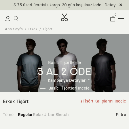
$ 75 üzeri ücretsiz kargo. 30 gün koşulsuz iade.
Detay
0
Ana Sayfa
Erkek
Tişört
Basic Tişörtlerde
3 AL 2 ÖDE
Kampanya Detayları *
Basic Tişörtleri İncele
Erkek Tişört
Tişört Kalıplarını İncele
Tümü
Regular
Relax
Urban
Sketch
Filtre