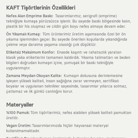
KAFT Tişörtlerinin Özellikleri
:
Nefes Alan Emprime Baskı
Tasarımlarımız, serigrafi (emprime)
tekniğiyle kumaşa pürüzsüzce işlenir. Bu sayede baskı bölgesinde kalın,
plastik bir his oluşmaz ve cildin gün boyu nefes almaya devam eder.
:
Ön Yıkamalı Kumaş
Tüm ürünlerimiz üretim aşamasında özel bir ön
yıkama işleminden geçer. Bu sayede önerilen koşullarda yıkandığında
çekme veya daralma yaşama olasılığı çok düşüktür.
:
Etiketsiz Maksimum Konfor
Ensede kaşıntı ve rahatsızlık yaratan
klasik yaka etiketlerini tamamen kaldırdık. Yıkama talimatları ve beden
bilgileri doğrudan kumaşın içine, yumuşak bir baskı tekniğiyle
uygulanmıştır.
:
Zamana Meydan Okuyan Kalite
Kumaşın dokusuna derinlemesine
işleyen yüksek kaliteli, insan sağlığına zarar vermeyen, sertifikalı
boyalar ve uygulanan teknikler sayesinde, tasarımlar yıllarca solmaz,
çatlamaz ve ilk günkü canlılığını korur.
Materyaller
:
%100 Pamuk
Tüm tişörtlerimiz, nefes alabilen yüksek kaliteli pamuktan
üretilir.
:
Vegan Üretim
Tasarımlarımızda hiçbir hayvansal materyal
kullanılmamaktadır.