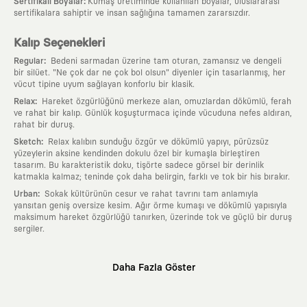
:
Sertifikalı Boyalar
Kumaş üretiminde kullanılan boyalar, uluslararası
sertifikalara sahiptir ve insan sağlığına tamamen zararsızdır.
Kalıp Seçenekleri
:
Regular
Bedeni sarmadan üzerine tam oturan, zamansız ve dengeli
bir silüet. "Ne çok dar ne çok bol olsun" diyenler için tasarlanmış, her
vücut tipine uyum sağlayan konforlu bir klasik.
:
Relax
Hareket özgürlüğünü merkeze alan, omuzlardan dökümlü, ferah
ve rahat bir kalıp. Günlük koşuşturmaca içinde vücuduna nefes aldıran,
rahat bir duruş.
:
Sketch
Relax kalıbın sunduğu özgür ve dökümlü yapıyı, pürüzsüz
yüzeylerin aksine kendinden dokulu özel bir kumaşla birleştiren
tasarım. Bu karakteristik doku, tişörte sadece görsel bir derinlik
katmakla kalmaz; teninde çok daha belirgin, farklı ve tok bir his bırakır.
:
Urban
Sokak kültürünün cesur ve rahat tavrını tam anlamıyla
yansıtan geniş oversize kesim. Ağır örme kumaşı ve dökümlü yapısıyla
maksimum hareket özgürlüğü tanırken, üzerinde tok ve güçlü bir duruş
sergiler.
Neden KAFT?
Daha Fazla Göster
:
Giyilebilir Hikayeler
KAFT sıradan bir giyim markası değil; kanvasını
farklı sanatçılara ve yaratıcı zihinlere açık tutan bir tasarım
platformudur. Üzerinde taşıdığın her parça, arkasında derin bir anlam