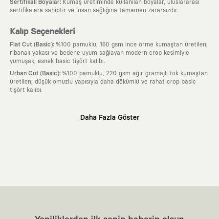
:
Sertifikalı Boyalar
Kumaş üretiminde kullanılan boyalar, uluslararası
sertifikalara sahiptir ve insan sağlığına tamamen zararsızdır.
Kalıp Seçenekleri
:
Flat Cut (Basic)
%100 pamuklu, 160 gsm ince örme kumaştan üretilen;
ribanalı yakası ve bedene uyum sağlayan modern crop kesimiyle
yumuşak, esnek basic tişört kalıbı.
:
Urban Cut (Basic)
%100 pamuklu, 220 gsm ağır gramajlı tok kumaştan
üretilen; düşük omuzlu yapısıyla daha dökümlü ve rahat crop basic
tişört kalıbı.
Neden KAFT?
Daha Fazla Göster
:
Giyilebilir Hikayeler
KAFT sıradan bir giyim markası değil; kanvasını
farklı sanatçılara ve yaratıcı zihinlere açık tutan bir tasarım
platformudur. Üzerinde taşıdığın her parça, arkasında derin bir anlam
ve hikaye barındıran özgün bir sanat eseridir.
:
Zamansız Tasarımlar
Klasik moda dünyasının dayattığı sezonluk
trendlerden ve hızlı tüketim döngülerinden tamamen uzağız. Amacımız
sadece birkaç ay giyilip eskiyecek kıyafetler üretmek değil; yıllar boyu
dolabının en değerli parçası olarak kalacak, hikayesini ve estetik
değerini hiçbir zaman kaybetmeyen zamansız tasarımlar ortaya
koymaktır.
:
Yaratıcı Bir Topluluk
KAFT, keşfetmeyi sevenlerin, sanata tutkuyla bağlı