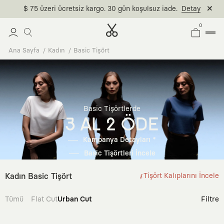
$ 75 üzeri ücretsiz kargo. 30 gün koşulsuz iade.
Detay
0
Ana Sayfa
Kadın
Basic Tişört
Basic Tişörtlerde
3 AL 2 ÖDE
Kampanya Detayları *
Basic Tişörtleri İncele
Kadın Basic Tişört
Tişört Kalıplarını İncele
Tümü
Flat Cut
Urban Cut
Filtre