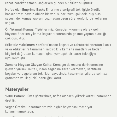
rahat hareket etmeni sağlarken güncel bir silüet oluşturur.
:
Nefes Alan Emprime Baskı
Emprime / serigrafi tekniğiyle üretilen
baskılarımız, hava alabilen bir yapı sunar. Yumuşak dokunuş hissi
sayesinde, kumaş yapısını bozmadan uzun süre konforlu bir kullanım
sağlar.
:
Ön Yıkamalı Kumaş
Tişörtlerimiz, önceden yıkanmış olarak gelir;
böylece önerilen yıkama koşulları sonrasında çekme yapma olasılığı
çok düşüktür.
:
Etiketsiz Maksimum Konfor
Ensede kaşıntı ve rahatsızlık yaratan klasik
yaka etiketlerini tamamen kaldırdık. Yıkama talimatları ve beden
bilgileri doğrudan kumaşın içine, yumuşak bir baskı tekniğiyle
uygulanmıştır.
:
Zamana Meydan Okuyan Kalite
Kumaşın dokusuna derinlemesine
işleyen yüksek kaliteli, insan sağlığına zarar vermeyen, sertifikalı
boyalar ve uygulanan teknikler sayesinde, tasarımlar yıllarca solmaz,
çatlamaz ve ilk günkü canlılığını korur.
Materyaller
:
%100 Pamuk
Tüm tişörtlerimiz, nefes alabilen yüksek kaliteli pamuktan
üretilir.
:
Vegan Üretim
Tasarımlarımızda hiçbir hayvansal materyal
kullanılmamaktadır.