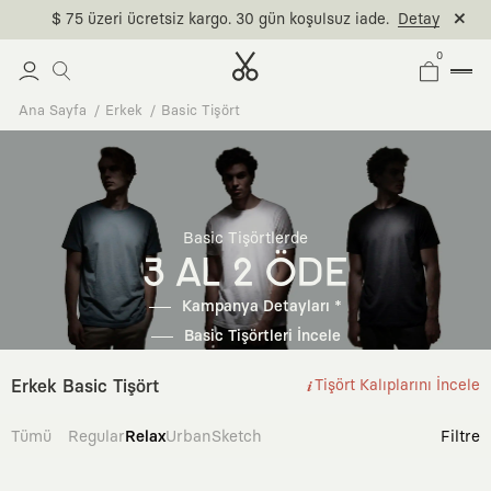
$ 75 üzeri ücretsiz kargo. 30 gün koşulsuz iade.
Detay
0
Ana Sayfa
Erkek
Basic Tişört
Basic Tişörtlerde
3 AL 2 ÖDE
Kampanya Detayları *
Basic Tişörtleri İncele
Erkek Basic Tişört
Tişört Kalıplarını İncele
Tümü
Regular
Relax
Urban
Sketch
Filtre