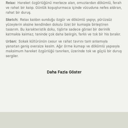
:
Relax
Hareket özgürlüğünü merkeze alan, omuzlardan dökümlü, ferah
ve rahat bir kalıp. Günlük koşuşturmaca içinde vücuduna nefes aldıran,
rahat bir duruş.
:
Sketch
Relax kalıbın sunduğu özgür ve dökümlü yapıyı, pürüzsüz
yüzeylerin aksine kendinden dokulu özel bir kumaşla birleştiren
tasarım. Bu karakteristik doku, tişörte sadece görsel bir derinlik
katmakla kalmaz; teninde çok daha belirgin, farklı ve tok bir his bırakır.
:
Urban
Sokak kültürünün cesur ve rahat tavrını tam anlamıyla
yansıtan geniş oversize kesim. Ağır örme kumaşı ve dökümlü yapısıyla
maksimum hareket özgürlüğü tanırken, üzerinde tok ve güçlü bir duruş
sergiler.
Neden KAFT?
Daha Fazla Göster
:
Giyilebilir Hikayeler
KAFT sıradan bir giyim markası değil; kanvasını
farklı sanatçılara ve yaratıcı zihinlere açık tutan bir tasarım
platformudur. Üzerinde taşıdığın her parça, arkasında derin bir anlam
ve hikaye barındıran özgün bir sanat eseridir.
:
Zamansız Tasarımlar
Klasik moda dünyasının dayattığı sezonluk
trendlerden ve hızlı tüketim döngülerinden tamamen uzağız. Amacımız
sadece birkaç ay giyilip eskiyecek kıyafetler üretmek değil; yıllar boyu
dolabının en değerli parçası olarak kalacak, hikayesini ve estetik
değerini hiçbir zaman kaybetmeyen zamansız tasarımlar ortaya
koymaktır.