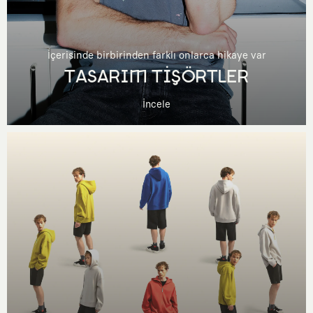
İçerisinde birbirinden farklı onlarca hikaye var
TASARIM TİŞÖRTLER
İncele