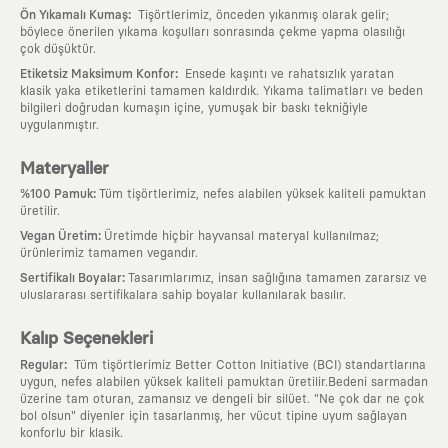
:
Ön Yıkamalı Kumaş
Tişörtlerimiz, önceden yıkanmış olarak gelir;
böylece önerilen yıkama koşulları sonrasında çekme yapma olasılığı
çok düşüktür.
:
Etiketsiz Maksimum Konfor
Ensede kaşıntı ve rahatsızlık yaratan
klasik yaka etiketlerini tamamen kaldırdık. Yıkama talimatları ve beden
bilgileri doğrudan kumaşın içine, yumuşak bir baskı tekniğiyle
uygulanmıştır.
Materyaller
:
%100 Pamuk
Tüm tişörtlerimiz, nefes alabilen yüksek kaliteli pamuktan
üretilir.
:
Vegan Üretim
Üretimde hiçbir hayvansal materyal kullanılmaz;
ürünlerimiz tamamen vegandır.
:
Sertifikalı Boyalar
Tasarımlarımız, insan sağlığına tamamen zararsız ve
uluslararası sertifikalara sahip boyalar kullanılarak basılır.
Kalıp Seçenekleri
:
Regular
Tüm tişörtlerimiz Better Cotton Initiative (BCI) standartlarına
uygun, nefes alabilen yüksek kaliteli pamuktan üretilir.Bedeni sarmadan
üzerine tam oturan, zamansız ve dengeli bir silüet. "Ne çok dar ne çok
bol olsun" diyenler için tasarlanmış, her vücut tipine uyum sağlayan
konforlu bir klasik.