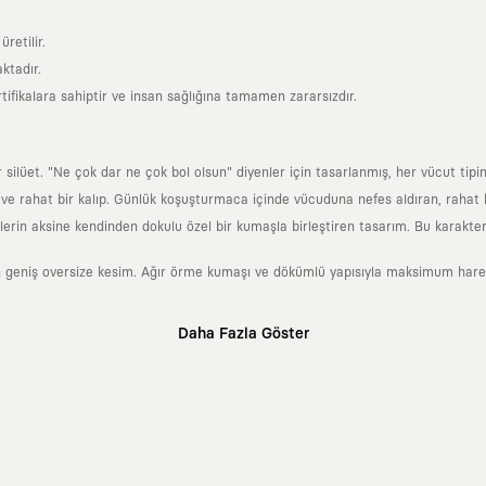
retilir.
ktadır.
tifikalara sahiptir ve insan sağlığına tamamen zararsızdır.
lüet. "Ne çok dar ne çok bol olsun" diyenler için tasarlanmış, her vücut tipin
 rahat bir kalıp. Günlük koşuşturmaca içinde vücuduna nefes aldıran, rahat b
rin aksine kendinden dokulu özel bir kumaşla birleştiren tasarım. Bu karakteri
 geniş oversize kesim. Ağır örme kumaşı ve dökümlü yapısıyla maksimum hareket
Daha Fazla Göster
klı sanatçılara ve yaratıcı zihinlere açık tutan bir tasarım platformudur. Üzeri
erden ve hızlı tüketim döngülerinden tamamen uzağız. Amacımız sadece birkaç ay
zaman kaybetmeyen zamansız tasarımlar ortaya koymaktır.
 olanların ve şehri özgürce adımlayanların ortak dilidir. Üzerinde taşıdığın ta
yanından bağımsız illüstratörler, sanatçılar ve kendi alanında vizyoner olan gl