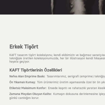
Erkek Tişört
KAFT tasarım tişört koleksiyonu; kendi ekibimizin ve bağımsız sanatçıl
tekniğiyle üretilen koleksiyonumuzda, her bir illüstrasyon kendi hikayesi
hayata geçiyor.
KAFT Tişörtlerinin Özellikleri
:
Nefes Alan Emprime Baskı
Tasarımlarımız, serigrafi (emprime) tekniği
:
Ön Yıkamalı Kumaş
Tüm ürünlerimiz üretim aşamasında özel bir ön yık
:
Etiketsiz Maksimum Konfor
Ensede kaşıntı ve rahatsızlık yaratan klasi
:
Zamana Meydan Okuyan Kalite
Kumaşın dokusuna derinlemesine işleyen 
günkü canlılığını korur.