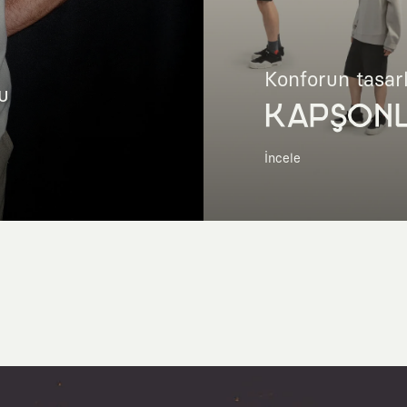
Konforun tasar
u
KAPŞON
İncele