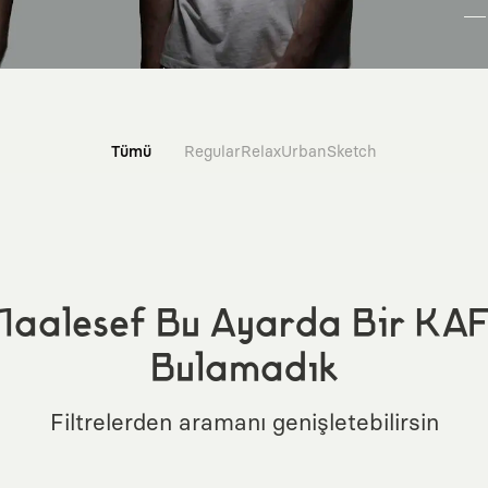
Tümü
Regular
Relax
Urban
Sketch
aalesef Bu Ayarda Bir KA
Bulamadık
Filtrelerden aramanı genişletebilirsin