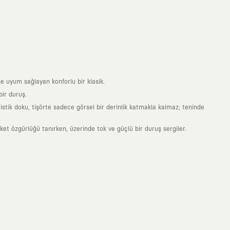
e uyum sağlayan konforlu bir klasik.
ir duruş.
stik doku, tişörte sadece görsel bir derinlik katmakla kalmaz; teninde
 özgürlüğü tanırken, üzerinde tok ve güçlü bir duruş sergiler.
nde taşıdığın her parça, arkasında derin bir anlam ve hikaye barındıran
 giyilip eskiyecek kıyafetler üretmek değil; yıllar boyu dolabının en
sarımla, sıradanlığa meydan okuyan büyük ve yaratıcı bir topluluğun
obal markalarla yaptığımız özel iş birlikleriyle harmanlıyoruz. KAFT