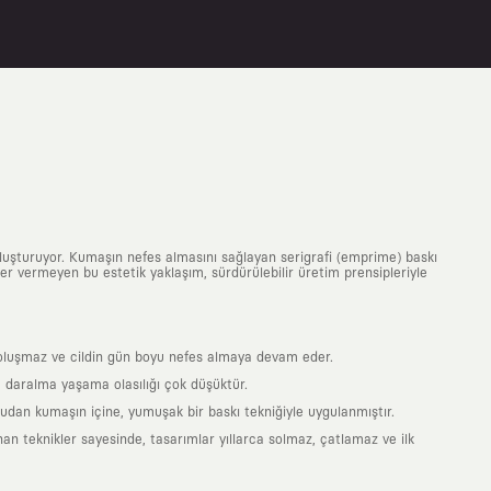
uluşturuyor. Kumaşın nefes almasını sağlayan serigrafi (emprime) baskı
 yer vermeyen bu estetik yaklaşım, sürdürülebilir üretim prensipleriyle
is oluşmaz ve cildin gün boyu nefes almaya devam eder.
 daralma yaşama olasılığı çok düşüktür.
ğrudan kumaşın içine, yumuşak bir baskı tekniğiyle uygulanmıştır.
an teknikler sayesinde, tasarımlar yıllarca solmaz, çatlamaz ve ilk