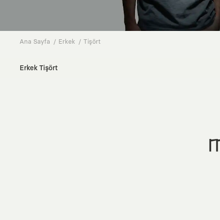
Ana Sayfa
Erkek
Tişört
Erkek Tişört
M