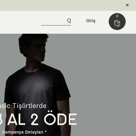
0
Giriş
sic Tişörtlerde
3 AL 2 ÖDE
Kampanya Detayları *