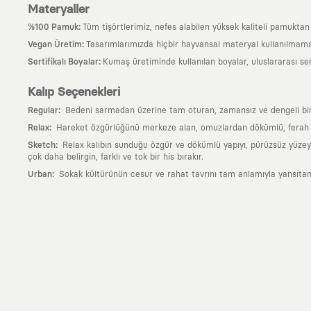
Materyaller
:
%100 Pamuk
Tüm tişörtlerimiz, nefes alabilen yüksek kaliteli pamuktan ü
:
Vegan Üretim
Tasarımlarımızda hiçbir hayvansal materyal kullanılmama
:
Sertifikalı Boyalar
Kumaş üretiminde kullanılan boyalar, uluslararası ser
Kalıp Seçenekleri
:
Regular
Bedeni sarmadan üzerine tam oturan, zamansız ve dengeli bir si
:
Relax
Hareket özgürlüğünü merkeze alan, omuzlardan dökümlü, ferah ve
:
Sketch
Relax kalıbın sunduğu özgür ve dökümlü yapıyı, pürüzsüz yüzeyle
çok daha belirgin, farklı ve tok bir his bırakır.
:
Urban
Sokak kültürünün cesur ve rahat tavrını tam anlamıyla yansıtan
Neden KAFT?
:
Giyilebilir Hikayeler
KAFT sıradan bir giyim markası değil; kanvasını far
özgün bir sanat eseridir.
:
Zamansız Tasarımlar
Klasik moda dünyasının dayattığı sezonluk trendl
değerli parçası olarak kalacak, hikayesini ve estetik değerini hiçbir 
:
Yaratıcı Bir Topluluk
KAFT, keşfetmeyi sevenlerin, sanata tutkuyla bağlı
parçası olursun.
:
Global İş Birlikleri
Kendi tasarım mutfağımızın gücünü, dünyanın dört bir 