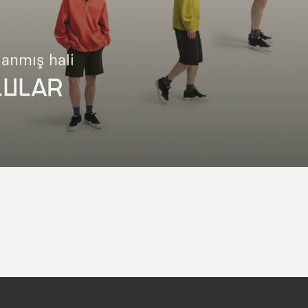
lanmış hali
LULAR