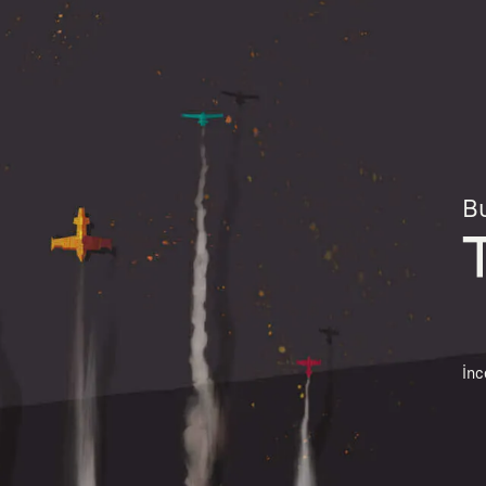
Bu
İnc