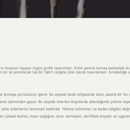
arın imzasını taşıyan özgün grafik tasarımları, %100 pamuk kumaş kalitesiyle b
ni en iyi yansıtacak tek bir tişört rengine özel olarak tasarlanıyor. Sıradanlığa
yle kumaşa pürüzsüzce işlenir. Bu sayede baskı bölgesinde kalın, plastik bir h
ama işleminden geçer. Bu sayede önerilen koşullarda yıkandığında çekme veya
k yaka etiketlerini tamamen kaldırdık. Yıkama talimatları ve beden bilgileri do
yüksek kaliteli, insan sağlığına zarar vermeyen, sertifikalı boyalar ve uygulan