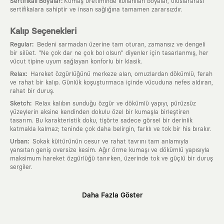
:
Sertifikalı Boyalar
Kumaş üretiminde kullanılan boyalar, uluslararası
sertifikalara sahiptir ve insan sağlığına tamamen zararsızdır.
Kalıp Seçenekleri
:
Regular
Bedeni sarmadan üzerine tam oturan, zamansız ve dengeli
bir silüet. "Ne çok dar ne çok bol olsun" diyenler için tasarlanmış, her
vücut tipine uyum sağlayan konforlu bir klasik.
:
Relax
Hareket özgürlüğünü merkeze alan, omuzlardan dökümlü, ferah
ve rahat bir kalıp. Günlük koşuşturmaca içinde vücuduna nefes aldıran,
rahat bir duruş.
:
Sketch
Relax kalıbın sunduğu özgür ve dökümlü yapıyı, pürüzsüz
yüzeylerin aksine kendinden dokulu özel bir kumaşla birleştiren
tasarım. Bu karakteristik doku, tişörte sadece görsel bir derinlik
katmakla kalmaz; teninde çok daha belirgin, farklı ve tok bir his bırakır.
:
Urban
Sokak kültürünün cesur ve rahat tavrını tam anlamıyla
yansıtan geniş oversize kesim. Ağır örme kumaşı ve dökümlü yapısıyla
maksimum hareket özgürlüğü tanırken, üzerinde tok ve güçlü bir duruş
sergiler.
Neden KAFT?
Daha Fazla Göster
:
Giyilebilir Hikayeler
KAFT sıradan bir giyim markası değil; kanvasını
farklı sanatçılara ve yaratıcı zihinlere açık tutan bir tasarım
platformudur. Üzerinde taşıdığın her parça, arkasında derin bir anlam