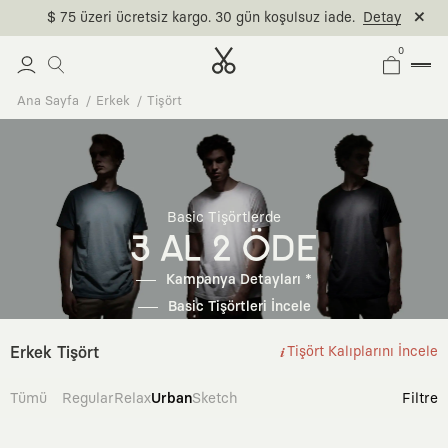
$ 75 üzeri ücretsiz kargo. 30 gün koşulsuz iade.
Detay
0
Ana Sayfa
Erkek
Tişört
Basic Tişörtlerde
3 AL 2 ÖDE
Kampanya Detayları *
Basic Tişörtleri İncele
Erkek Tişört
Tişört Kalıplarını İncele
Tümü
Regular
Relax
Urban
Sketch
Filtre