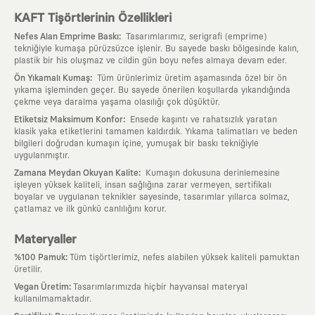
KAFT Tişörtlerinin Özellikleri
:
Nefes Alan Emprime Baskı
Tasarımlarımız, serigrafi (emprime)
tekniğiyle kumaşa pürüzsüzce işlenir. Bu sayede baskı bölgesinde kalın,
plastik bir his oluşmaz ve cildin gün boyu nefes almaya devam eder.
:
Ön Yıkamalı Kumaş
Tüm ürünlerimiz üretim aşamasında özel bir ön
yıkama işleminden geçer. Bu sayede önerilen koşullarda yıkandığında
çekme veya daralma yaşama olasılığı çok düşüktür.
:
Etiketsiz Maksimum Konfor
Ensede kaşıntı ve rahatsızlık yaratan
klasik yaka etiketlerini tamamen kaldırdık. Yıkama talimatları ve beden
bilgileri doğrudan kumaşın içine, yumuşak bir baskı tekniğiyle
uygulanmıştır.
:
Zamana Meydan Okuyan Kalite
Kumaşın dokusuna derinlemesine
işleyen yüksek kaliteli, insan sağlığına zarar vermeyen, sertifikalı
boyalar ve uygulanan teknikler sayesinde, tasarımlar yıllarca solmaz,
çatlamaz ve ilk günkü canlılığını korur.
Materyaller
:
%100 Pamuk
Tüm tişörtlerimiz, nefes alabilen yüksek kaliteli pamuktan
üretilir.
:
Vegan Üretim
Tasarımlarımızda hiçbir hayvansal materyal
kullanılmamaktadır.