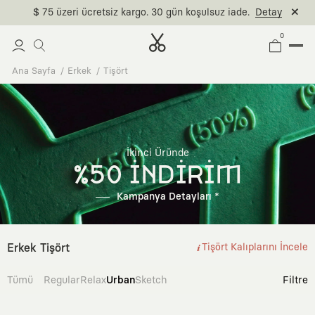
$ 75 üzeri ücretsiz kargo. 30 gün koşulsuz iade.
Detay
0
Ana Sayfa
Erkek
Tişört
İkinci Üründe
%50 İNDİRİM
Kampanya Detayları *
Erkek Tişört
Tişört Kalıplarını İncele
Tümü
Regular
Relax
Urban
Sketch
Filtre