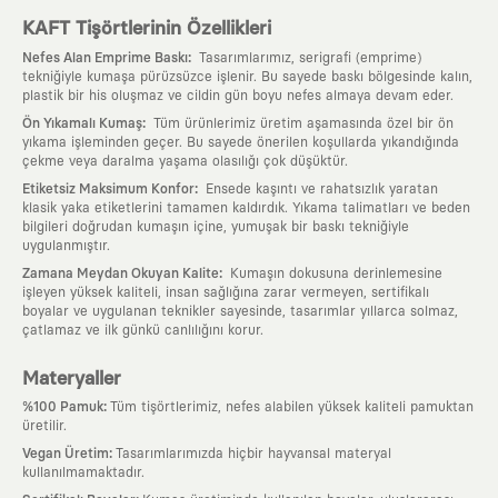
KAFT Tişörtlerinin Özellikleri
:
Nefes Alan Emprime Baskı
Tasarımlarımız, serigrafi (emprime)
tekniğiyle kumaşa pürüzsüzce işlenir. Bu sayede baskı bölgesinde kalın,
plastik bir his oluşmaz ve cildin gün boyu nefes almaya devam eder.
:
Ön Yıkamalı Kumaş
Tüm ürünlerimiz üretim aşamasında özel bir ön
yıkama işleminden geçer. Bu sayede önerilen koşullarda yıkandığında
çekme veya daralma yaşama olasılığı çok düşüktür.
:
Etiketsiz Maksimum Konfor
Ensede kaşıntı ve rahatsızlık yaratan
klasik yaka etiketlerini tamamen kaldırdık. Yıkama talimatları ve beden
bilgileri doğrudan kumaşın içine, yumuşak bir baskı tekniğiyle
uygulanmıştır.
:
Zamana Meydan Okuyan Kalite
Kumaşın dokusuna derinlemesine
işleyen yüksek kaliteli, insan sağlığına zarar vermeyen, sertifikalı
boyalar ve uygulanan teknikler sayesinde, tasarımlar yıllarca solmaz,
çatlamaz ve ilk günkü canlılığını korur.
Materyaller
:
%100 Pamuk
Tüm tişörtlerimiz, nefes alabilen yüksek kaliteli pamuktan
üretilir.
:
Vegan Üretim
Tasarımlarımızda hiçbir hayvansal materyal
kullanılmamaktadır.