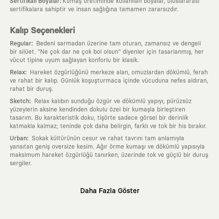
:
Sertifikalı Boyalar
Kumaş üretiminde kullanılan boyalar, uluslararası
sertifikalara sahiptir ve insan sağlığına tamamen zararsızdır.
Kalıp Seçenekleri
:
Regular
Bedeni sarmadan üzerine tam oturan, zamansız ve dengeli
bir silüet. "Ne çok dar ne çok bol olsun" diyenler için tasarlanmış, her
vücut tipine uyum sağlayan konforlu bir klasik.
:
Relax
Hareket özgürlüğünü merkeze alan, omuzlardan dökümlü, ferah
ve rahat bir kalıp. Günlük koşuşturmaca içinde vücuduna nefes aldıran,
rahat bir duruş.
:
Sketch
Relax kalıbın sunduğu özgür ve dökümlü yapıyı, pürüzsüz
yüzeylerin aksine kendinden dokulu özel bir kumaşla birleştiren
tasarım. Bu karakteristik doku, tişörte sadece görsel bir derinlik
katmakla kalmaz; teninde çok daha belirgin, farklı ve tok bir his bırakır.
:
Urban
Sokak kültürünün cesur ve rahat tavrını tam anlamıyla
yansıtan geniş oversize kesim. Ağır örme kumaşı ve dökümlü yapısıyla
maksimum hareket özgürlüğü tanırken, üzerinde tok ve güçlü bir duruş
sergiler.
Neden KAFT?
Daha Fazla Göster
:
Giyilebilir Hikayeler
KAFT sıradan bir giyim markası değil; kanvasını
farklı sanatçılara ve yaratıcı zihinlere açık tutan bir tasarım
platformudur. Üzerinde taşıdığın her parça, arkasında derin bir anlam