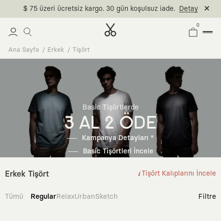
$ 75 üzeri ücretsiz kargo. 30 gün koşulsuz iade.
Detay
0
Ana Sayfa
Erkek
Tişört
Basic Tişörtlerde
3 AL 2 ÖDE
Kampanya Detayları *
Basic Tişörtleri İncele
Erkek Tişört
Tişört Kalıplarını İncele
Tümü
Regular
Relax
Urban
Sketch
Filtre