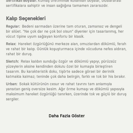
:
Sertifikalı Boyalar
Kumaş üretiminde kullanılan boyalar, uluslararası
sertifikalara sahiptir ve insan sağlığına tamamen zararsızdır.
Kalıp Seçenekleri
:
Regular
Bedeni sarmadan üzerine tam oturan, zamansız ve dengeli
bir silüet. "Ne çok dar ne çok bol olsun" diyenler için tasarlanmış, her
vücut tipine uyum sağlayan konforlu bir klasik.
:
Relax
Hareket özgürlüğünü merkeze alan, omuzlardan dökümlü, ferah
ve rahat bir kalıp. Günlük koşuşturmaca içinde vücuduna nefes aldıran,
rahat bir duruş.
:
Sketch
Relax kalıbın sunduğu özgür ve dökümlü yapıyı, pürüzsüz
yüzeylerin aksine kendinden dokulu özel bir kumaşla birleştiren
tasarım. Bu karakteristik doku, tişörte sadece görsel bir derinlik
katmakla kalmaz; teninde çok daha belirgin, farklı ve tok bir his bırakır.
:
Urban
Sokak kültürünün cesur ve rahat tavrını tam anlamıyla
yansıtan geniş oversize kesim. Ağır örme kumaşı ve dökümlü yapısıyla
maksimum hareket özgürlüğü tanırken, üzerinde tok ve güçlü bir duruş
sergiler.
Neden KAFT?
Daha Fazla Göster
:
Giyilebilir Hikayeler
KAFT sıradan bir giyim markası değil; kanvasını
farklı sanatçılara ve yaratıcı zihinlere açık tutan bir tasarım
platformudur. Üzerinde taşıdığın her parça, arkasında derin bir anlam