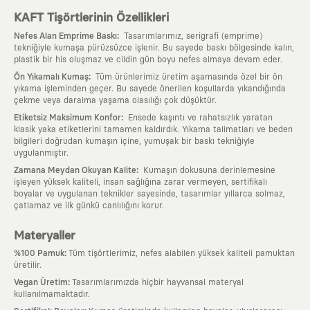
KAFT Tişörtlerinin Özellikleri
:
Nefes Alan Emprime Baskı
Tasarımlarımız, serigrafi (emprime)
tekniğiyle kumaşa pürüzsüzce işlenir. Bu sayede baskı bölgesinde kalın,
plastik bir his oluşmaz ve cildin gün boyu nefes almaya devam eder.
:
Ön Yıkamalı Kumaş
Tüm ürünlerimiz üretim aşamasında özel bir ön
yıkama işleminden geçer. Bu sayede önerilen koşullarda yıkandığında
çekme veya daralma yaşama olasılığı çok düşüktür.
:
Etiketsiz Maksimum Konfor
Ensede kaşıntı ve rahatsızlık yaratan
klasik yaka etiketlerini tamamen kaldırdık. Yıkama talimatları ve beden
bilgileri doğrudan kumaşın içine, yumuşak bir baskı tekniğiyle
uygulanmıştır.
:
Zamana Meydan Okuyan Kalite
Kumaşın dokusuna derinlemesine
işleyen yüksek kaliteli, insan sağlığına zarar vermeyen, sertifikalı
boyalar ve uygulanan teknikler sayesinde, tasarımlar yıllarca solmaz,
çatlamaz ve ilk günkü canlılığını korur.
Materyaller
:
%100 Pamuk
Tüm tişörtlerimiz, nefes alabilen yüksek kaliteli pamuktan
üretilir.
:
Vegan Üretim
Tasarımlarımızda hiçbir hayvansal materyal
kullanılmamaktadır.