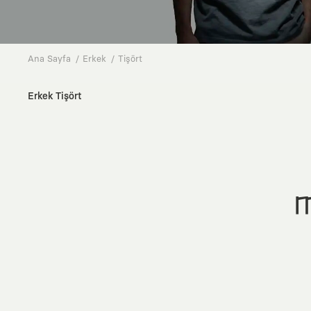
Ana Sayfa
Erkek
Tişört
Erkek Tişört
M