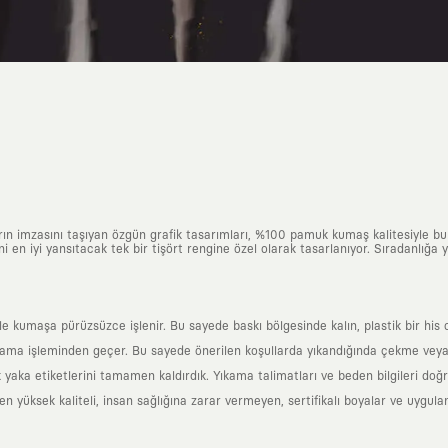
arın imzasını taşıyan özgün grafik tasarımları, %100 pamuk kumaş kalitesiyle b
ni en iyi yansıtacak tek bir tişört rengine özel olarak tasarlanıyor. Sıradanlığa
yle kumaşa pürüzsüzce işlenir. Bu sayede baskı bölgesinde kalın, plastik bir h
ama işleminden geçer. Bu sayede önerilen koşullarda yıkandığında çekme veya
k yaka etiketlerini tamamen kaldırdık. Yıkama talimatları ve beden bilgileri do
yüksek kaliteli, insan sağlığına zarar vermeyen, sertifikalı boyalar ve uygulan