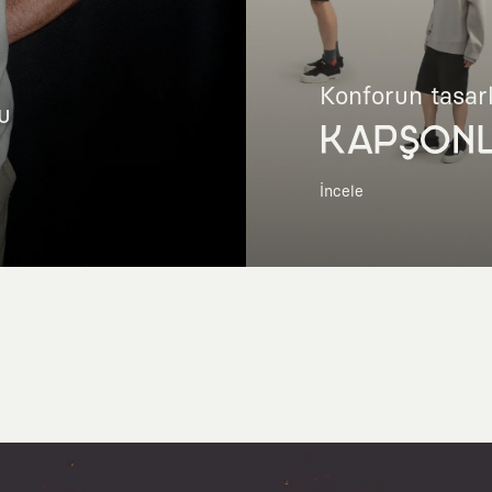
Konforun tasar
u
KAPŞON
İncele