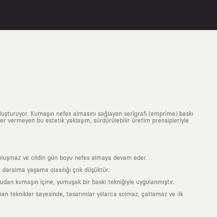
uluşturuyor. Kumaşın nefes almasını sağlayan serigrafi (emprime) baskı
 yer vermeyen bu estetik yaklaşım, sürdürülebilir üretim prensipleriyle
is oluşmaz ve cildin gün boyu nefes almaya devam eder.
 daralma yaşama olasılığı çok düşüktür.
ğrudan kumaşın içine, yumuşak bir baskı tekniğiyle uygulanmıştır.
an teknikler sayesinde, tasarımlar yıllarca solmaz, çatlamaz ve ilk