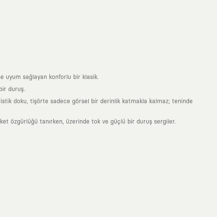
e uyum sağlayan konforlu bir klasik.
ir duruş.
stik doku, tişörte sadece görsel bir derinlik katmakla kalmaz; teninde
 özgürlüğü tanırken, üzerinde tok ve güçlü bir duruş sergiler.
nde taşıdığın her parça, arkasında derin bir anlam ve hikaye barındıran
 giyilip eskiyecek kıyafetler üretmek değil; yıllar boyu dolabının en
sarımla, sıradanlığa meydan okuyan büyük ve yaratıcı bir topluluğun
obal markalarla yaptığımız özel iş birlikleriyle harmanlıyoruz. KAFT