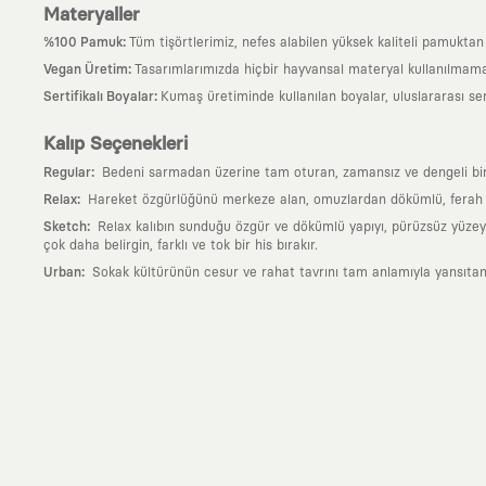
Materyaller
:
%100 Pamuk
Tüm tişörtlerimiz, nefes alabilen yüksek kaliteli pamuktan ü
:
Vegan Üretim
Tasarımlarımızda hiçbir hayvansal materyal kullanılmama
:
Sertifikalı Boyalar
Kumaş üretiminde kullanılan boyalar, uluslararası ser
Kalıp Seçenekleri
:
Regular
Bedeni sarmadan üzerine tam oturan, zamansız ve dengeli bir si
:
Relax
Hareket özgürlüğünü merkeze alan, omuzlardan dökümlü, ferah ve
:
Sketch
Relax kalıbın sunduğu özgür ve dökümlü yapıyı, pürüzsüz yüzeyle
çok daha belirgin, farklı ve tok bir his bırakır.
:
Urban
Sokak kültürünün cesur ve rahat tavrını tam anlamıyla yansıtan
Neden KAFT?
:
Giyilebilir Hikayeler
KAFT sıradan bir giyim markası değil; kanvasını far
özgün bir sanat eseridir.
:
Zamansız Tasarımlar
Klasik moda dünyasının dayattığı sezonluk trendl
değerli parçası olarak kalacak, hikayesini ve estetik değerini hiçbir 
:
Yaratıcı Bir Topluluk
KAFT, keşfetmeyi sevenlerin, sanata tutkuyla bağlı
parçası olursun.
:
Global İş Birlikleri
Kendi tasarım mutfağımızın gücünü, dünyanın dört bir 