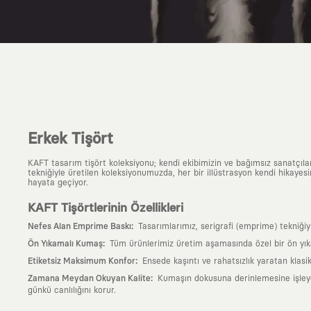
Erkek Tişört
KAFT tasarım tişört koleksiyonu; kendi ekibimizin ve bağımsız sanatçıl
tekniğiyle üretilen koleksiyonumuzda, her bir illüstrasyon kendi hikayesi
hayata geçiyor.
KAFT Tişörtlerinin Özellikleri
:
Nefes Alan Emprime Baskı
Tasarımlarımız, serigrafi (emprime) tekniği
:
Ön Yıkamalı Kumaş
Tüm ürünlerimiz üretim aşamasında özel bir ön yık
:
Etiketsiz Maksimum Konfor
Ensede kaşıntı ve rahatsızlık yaratan klasi
:
Zamana Meydan Okuyan Kalite
Kumaşın dokusuna derinlemesine işleyen 
günkü canlılığını korur.