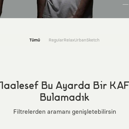
Tümü
Regular
Relax
Urban
Sketch
aalesef Bu Ayarda Bir KA
Bulamadık
Filtrelerden aramanı genişletebilirsin