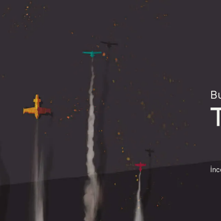
Bu
İnc