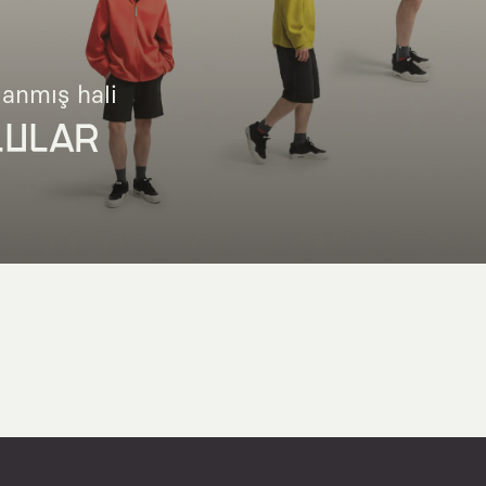
lanmış hali
LULAR