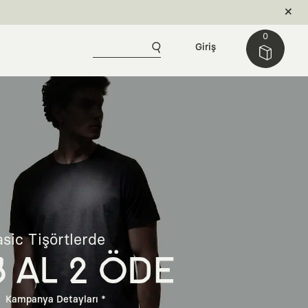
0
Giriş
sic Tişörtlerde
3 AL 2 ÖDE
Kampanya Detayları *