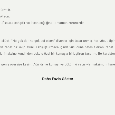
retilir.
ktadır.
tifikalara sahiptir ve insan sağlığına tamamen zararsızdır.
lüet. "Ne çok dar ne çok bol olsun" diyenler için tasarlanmış, her vücut tipin
 rahat bir kalıp. Günlük koşuşturmaca içinde vücuduna nefes aldıran, rahat b
rin aksine kendinden dokulu özel bir kumaşla birleştiren tasarım. Bu karakteri
 geniş oversize kesim. Ağır örme kumaşı ve dökümlü yapısıyla maksimum hareket
Daha Fazla Göster
klı sanatçılara ve yaratıcı zihinlere açık tutan bir tasarım platformudur. Üzeri
erden ve hızlı tüketim döngülerinden tamamen uzağız. Amacımız sadece birkaç ay
zaman kaybetmeyen zamansız tasarımlar ortaya koymaktır.
 olanların ve şehri özgürce adımlayanların ortak dilidir. Üzerinde taşıdığın ta
yanından bağımsız illüstratörler, sanatçılar ve kendi alanında vizyoner olan gl