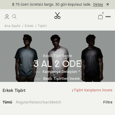
$ 75 üzeri ücretsiz kargo. 30 gün koşulsuz iade.
Detay
0
Ana Sayfa
Erkek
Tişört
Basic Tişörtlerde
3 AL 2 ÖDE
Kampanya Detayları *
Basic Tişörtleri İncele
Erkek Tişört
Tişört Kalıplarını İncele
Tümü
Regular
Relax
Urban
Sketch
Filtre