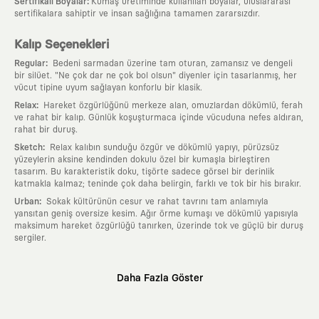
:
Sertifikalı Boyalar
Kumaş üretiminde kullanılan boyalar, uluslararası
sertifikalara sahiptir ve insan sağlığına tamamen zararsızdır.
Kalıp Seçenekleri
:
Regular
Bedeni sarmadan üzerine tam oturan, zamansız ve dengeli
bir silüet. "Ne çok dar ne çok bol olsun" diyenler için tasarlanmış, her
vücut tipine uyum sağlayan konforlu bir klasik.
:
Relax
Hareket özgürlüğünü merkeze alan, omuzlardan dökümlü, ferah
ve rahat bir kalıp. Günlük koşuşturmaca içinde vücuduna nefes aldıran,
rahat bir duruş.
:
Sketch
Relax kalıbın sunduğu özgür ve dökümlü yapıyı, pürüzsüz
yüzeylerin aksine kendinden dokulu özel bir kumaşla birleştiren
tasarım. Bu karakteristik doku, tişörte sadece görsel bir derinlik
katmakla kalmaz; teninde çok daha belirgin, farklı ve tok bir his bırakır.
:
Urban
Sokak kültürünün cesur ve rahat tavrını tam anlamıyla
yansıtan geniş oversize kesim. Ağır örme kumaşı ve dökümlü yapısıyla
maksimum hareket özgürlüğü tanırken, üzerinde tok ve güçlü bir duruş
sergiler.
Neden KAFT?
Daha Fazla Göster
:
Giyilebilir Hikayeler
KAFT sıradan bir giyim markası değil; kanvasını
farklı sanatçılara ve yaratıcı zihinlere açık tutan bir tasarım
platformudur. Üzerinde taşıdığın her parça, arkasında derin bir anlam