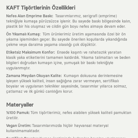
KAFT Tişörtlerinin Özellikleri
:
Nefes Alan Emprime Baskı
Tasarımlarımız, serigrafi (emprime)
tekniğiyle kumaşa pürüzsüzce işlenir. Bu sayede baskı bölgesinde kalın,
plastik bir his oluşmaz ve cildin gün boyu nefes almaya devam eder.
:
Ön Yıkamalı Kumaş
Tüm ürünlerimiz üretim aşamasında özel bir ön
yıkama işleminden geçer. Bu sayede önerilen koşullarda yıkandığında
çekme veya daralma yaşama olasılığı çok düşüktür.
:
Etiketsiz Maksimum Konfor
Ensede kaşıntı ve rahatsızlık yaratan
klasik yaka etiketlerini tamamen kaldırdık. Yıkama talimatları ve beden
bilgileri doğrudan kumaşın içine, yumuşak bir baskı tekniğiyle
uygulanmıştır.
:
Zamana Meydan Okuyan Kalite
Kumaşın dokusuna derinlemesine
işleyen yüksek kaliteli, insan sağlığına zarar vermeyen, sertifikalı
boyalar ve uygulanan teknikler sayesinde, tasarımlar yıllarca solmaz,
çatlamaz ve ilk günkü canlılığını korur.
Materyaller
:
%100 Pamuk
Tüm tişörtlerimiz, nefes alabilen yüksek kaliteli pamuktan
üretilir.
:
Vegan Üretim
Tasarımlarımızda hiçbir hayvansal materyal
kullanılmamaktadır.