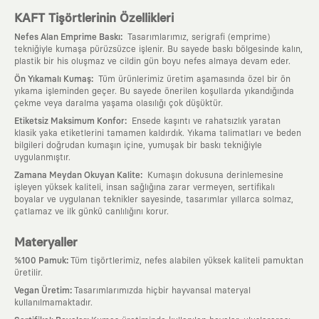
KAFT Tişörtlerinin Özellikleri
:
Nefes Alan Emprime Baskı
Tasarımlarımız, serigrafi (emprime)
tekniğiyle kumaşa pürüzsüzce işlenir. Bu sayede baskı bölgesinde kalın,
plastik bir his oluşmaz ve cildin gün boyu nefes almaya devam eder.
:
Ön Yıkamalı Kumaş
Tüm ürünlerimiz üretim aşamasında özel bir ön
yıkama işleminden geçer. Bu sayede önerilen koşullarda yıkandığında
çekme veya daralma yaşama olasılığı çok düşüktür.
:
Etiketsiz Maksimum Konfor
Ensede kaşıntı ve rahatsızlık yaratan
klasik yaka etiketlerini tamamen kaldırdık. Yıkama talimatları ve beden
bilgileri doğrudan kumaşın içine, yumuşak bir baskı tekniğiyle
uygulanmıştır.
:
Zamana Meydan Okuyan Kalite
Kumaşın dokusuna derinlemesine
işleyen yüksek kaliteli, insan sağlığına zarar vermeyen, sertifikalı
boyalar ve uygulanan teknikler sayesinde, tasarımlar yıllarca solmaz,
çatlamaz ve ilk günkü canlılığını korur.
Materyaller
:
%100 Pamuk
Tüm tişörtlerimiz, nefes alabilen yüksek kaliteli pamuktan
üretilir.
:
Vegan Üretim
Tasarımlarımızda hiçbir hayvansal materyal
kullanılmamaktadır.