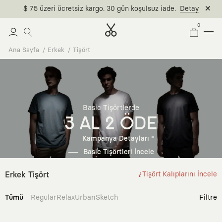
$ 75 üzeri ücretsiz kargo. 30 gün koşulsuz iade.
Detay
0
Ana Sayfa
Erkek
Tişört
Basic Tişörtlerde
3 AL 2 ÖDE
Kampanya Detayları *
Basic Tişörtleri İncele
Erkek Tişört
Tişört Kalıplarını İncele
Tümü
Regular
Relax
Urban
Sketch
Filtre