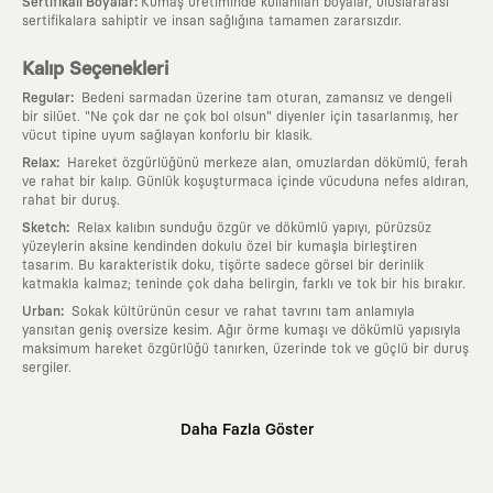
:
Sertifikalı Boyalar
Kumaş üretiminde kullanılan boyalar, uluslararası
sertifikalara sahiptir ve insan sağlığına tamamen zararsızdır.
Kalıp Seçenekleri
:
Regular
Bedeni sarmadan üzerine tam oturan, zamansız ve dengeli
bir silüet. "Ne çok dar ne çok bol olsun" diyenler için tasarlanmış, her
vücut tipine uyum sağlayan konforlu bir klasik.
:
Relax
Hareket özgürlüğünü merkeze alan, omuzlardan dökümlü, ferah
ve rahat bir kalıp. Günlük koşuşturmaca içinde vücuduna nefes aldıran,
rahat bir duruş.
:
Sketch
Relax kalıbın sunduğu özgür ve dökümlü yapıyı, pürüzsüz
yüzeylerin aksine kendinden dokulu özel bir kumaşla birleştiren
tasarım. Bu karakteristik doku, tişörte sadece görsel bir derinlik
katmakla kalmaz; teninde çok daha belirgin, farklı ve tok bir his bırakır.
:
Urban
Sokak kültürünün cesur ve rahat tavrını tam anlamıyla
yansıtan geniş oversize kesim. Ağır örme kumaşı ve dökümlü yapısıyla
maksimum hareket özgürlüğü tanırken, üzerinde tok ve güçlü bir duruş
sergiler.
Neden KAFT?
Daha Fazla Göster
:
Giyilebilir Hikayeler
KAFT sıradan bir giyim markası değil; kanvasını
farklı sanatçılara ve yaratıcı zihinlere açık tutan bir tasarım
platformudur. Üzerinde taşıdığın her parça, arkasında derin bir anlam