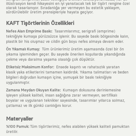
illüstrasyon kendi hikayesini en iyi yansıtacak tek bir tişört rengine özel
olarak tasarlanıyor. Sıradanlığa yer vermeyen bu estetik yaklaşım,
sürdürülebilir üretim prensipleriyle hayata geçiyor.
KAFT Tişörtlerinin Özellikleri
:
Nefes Alan Emprime Baskı
Tasarımlarımız, serigrafi (emprime)
tekniğiyle kumaşa pürüzsüzce işlenir. Bu sayede baskı bölgesinde kalın,
plastik bir his oluşmaz ve cildin gün boyu nefes almaya devam eder.
:
Ön Yıkamalı Kumaş
Tüm ürünlerimiz üretim aşamasında özel bir ön
yıkama işleminden geçer. Bu sayede önerilen koşullarda yıkandığında
çekme veya daralma yaşama olasılığı çok düşüktür.
:
Etiketsiz Maksimum Konfor
Ensede kaşıntı ve rahatsızlık yaratan
klasik yaka etiketlerini tamamen kaldırdık. Yıkama talimatları ve beden
bilgileri doğrudan kumaşın içine, yumuşak bir baskı tekniğiyle
uygulanmıştır.
:
Zamana Meydan Okuyan Kalite
Kumaşın dokusuna derinlemesine
işleyen yüksek kaliteli, insan sağlığına zarar vermeyen, sertifikalı
boyalar ve uygulanan teknikler sayesinde, tasarımlar yıllarca solmaz,
çatlamaz ve ilk günkü canlılığını korur.
Materyaller
:
%100 Pamuk
Tüm tişörtlerimiz, nefes alabilen yüksek kaliteli pamuktan
üretilir.