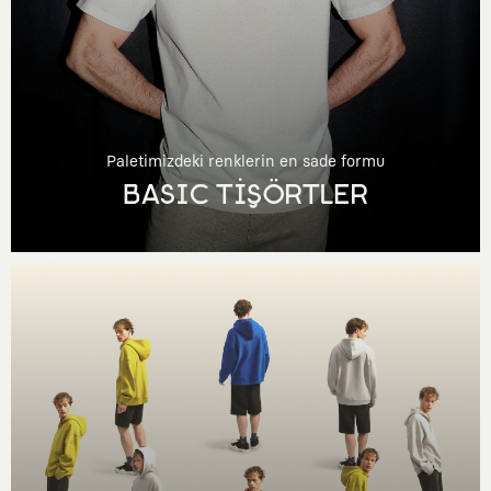
Paletimizdeki renklerin en sade formu
BASIC TİŞÖRTLER