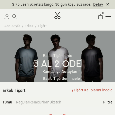
$ 75 üzeri ücretsiz kargo. 30 gün koşulsuz iade.
Detay
0
Ana Sayfa
Erkek
Tişört
Basic Tişörtlerde
3 AL 2 ÖDE
Kampanya Detayları *
Basic Tişörtleri İncele
Erkek Tişört
Tişört Kalıplarını İncele
Tümü
Regular
Relax
Urban
Sketch
Filtre