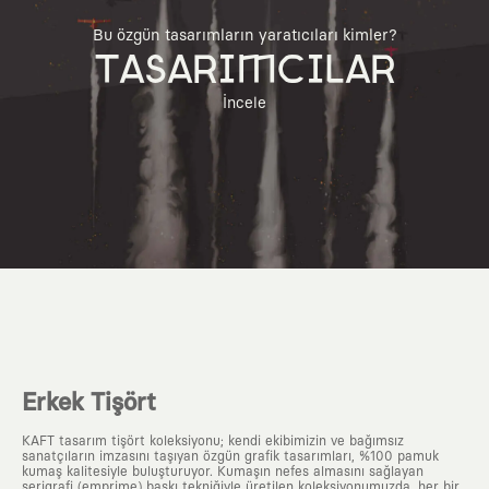
Bu özgün tasarımların yaratıcıları kimler?
TASARIMCILAR
İncele
Erkek Tişört
KAFT tasarım tişört koleksiyonu; kendi ekibimizin ve bağımsız
sanatçıların imzasını taşıyan özgün grafik tasarımları, %100 pamuk
kumaş kalitesiyle buluşturuyor. Kumaşın nefes almasını sağlayan
serigrafi (emprime) baskı tekniğiyle üretilen koleksiyonumuzda, her bir