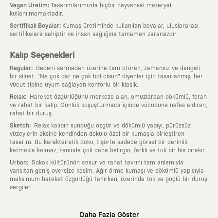
:
Vegan Üretim
Tasarımlarımızda hiçbir hayvansal materyal
kullanılmamaktadır.
:
Sertifikalı Boyalar
Kumaş üretiminde kullanılan boyalar, uluslararası
sertifikalara sahiptir ve insan sağlığına tamamen zararsızdır.
Kalıp Seçenekleri
:
Regular
Bedeni sarmadan üzerine tam oturan, zamansız ve dengeli
bir silüet. "Ne çok dar ne çok bol olsun" diyenler için tasarlanmış, her
vücut tipine uyum sağlayan konforlu bir klasik.
:
Relax
Hareket özgürlüğünü merkeze alan, omuzlardan dökümlü, ferah
ve rahat bir kalıp. Günlük koşuşturmaca içinde vücuduna nefes aldıran,
rahat bir duruş.
:
Sketch
Relax kalıbın sunduğu özgür ve dökümlü yapıyı, pürüzsüz
yüzeylerin aksine kendinden dokulu özel bir kumaşla birleştiren
tasarım. Bu karakteristik doku, tişörte sadece görsel bir derinlik
katmakla kalmaz; teninde çok daha belirgin, farklı ve tok bir his bırakır.
:
Urban
Sokak kültürünün cesur ve rahat tavrını tam anlamıyla
yansıtan geniş oversize kesim. Ağır örme kumaşı ve dökümlü yapısıyla
maksimum hareket özgürlüğü tanırken, üzerinde tok ve güçlü bir duruş
sergiler.
Neden KAFT?
Daha Fazla Göster