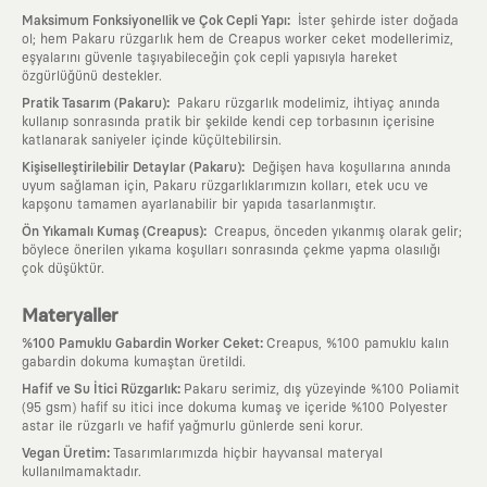
:
Maksimum Fonksiyonellik ve Çok Cepli Yapı
İster şehirde ister doğada
ol; hem Pakaru rüzgarlık hem de Creapus worker ceket modellerimiz,
eşyalarını güvenle taşıyabileceğin çok cepli yapısıyla hareket
özgürlüğünü destekler.
:
Pratik Tasarım (Pakaru)
Pakaru rüzgarlık modelimiz, ihtiyaç anında
kullanıp sonrasında pratik bir şekilde kendi cep torbasının içerisine
katlanarak saniyeler içinde küçültebilirsin.
:
Kişiselleştirilebilir Detaylar (Pakaru)
Değişen hava koşullarına anında
uyum sağlaman için, Pakaru rüzgarlıklarımızın kolları, etek ucu ve
kapşonu tamamen ayarlanabilir bir yapıda tasarlanmıştır.
:
Ön Yıkamalı Kumaş (Creapus)
Creapus, önceden yıkanmış olarak gelir;
böylece önerilen yıkama koşulları sonrasında çekme yapma olasılığı
çok düşüktür.
Materyaller
:
%100 Pamuklu Gabardin Worker Ceket
Creapus, %100 pamuklu kalın
gabardin dokuma kumaştan üretildi.
:
Hafif ve Su İtici Rüzgarlık
Pakaru serimiz, dış yüzeyinde %100 Poliamit
(95 gsm) hafif su itici ince dokuma kumaş ve içeride %100 Polyester
astar ile rüzgarlı ve hafif yağmurlu günlerde seni korur.
:
Vegan Üretim
Tasarımlarımızda hiçbir hayvansal materyal
kullanılmamaktadır.