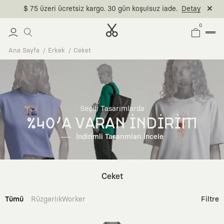
$ 75 üzeri ücretsiz kargo. 30 gün koşulsuz iade.
Detay
0
Ana Sayfa
Erkek
Ceket
Seçili Tasarımlarda
%40'A VARAN İNDİRİM
İndirimli Tasarımları İncele
Ceket
Tümü
Rüzgarlık
Worker
Filtre