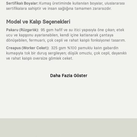
:
Sertifikalı Boyalar
Kumaş üretiminde kullanılan boyalar, uluslararası
sertifikalara sahiptir ve insan sağlığına tamamen zararsızdır.
Model ve Kalıp Seçenekleri
:
Pakaru (Rüzgarlık)
95 gsm hafif ve su itici yapısıyla öne çıkan; etek
ucu ve kapşonu ayarlanabilen, kendi içine katlanarak çantaya
dönüşebilen, fermuarlı, çok cepli ve rahat kalıplı fonksiyonel tasarım.
:
Creapus (Worker Ceket)
325 gsm %100 pamuklu kalın gabardin
kumaşıyla tok bir duruş sergileyen; düşük omuzlu, çok cepli, dayanıklı
ve rahat kalıplı oversize gömlek ceket.
Neden KAFT?
Daha Fazla Göster
:
Giyilebilir Hikayeler
KAFT sıradan bir giyim markası değil; kanvasını
farklı sanatçılara ve yaratıcı zihinlere açık tutan bir tasarım
platformudur. Üzerinde taşıdığın her parça, arkasında derin bir anlam
ve hikaye barındıran özgün bir sanat eseridir.
:
Zamansız Tasarımlar
Klasik moda dünyasının dayattığı sezonluk
trendlerden ve hızlı tüketim döngülerinden tamamen uzağız. Amacımız
sadece birkaç ay giyilip eskiyecek kıyafetler üretmek değil; yıllar boyu
dolabının en değerli parçası olarak kalacak, hikayesini ve estetik
değerini hiçbir zaman kaybetmeyen zamansız tasarımlar ortaya
koymaktır.
:
Yaratıcı Bir Topluluk
KAFT, keşfetmeyi sevenlerin, sanata tutkuyla bağlı