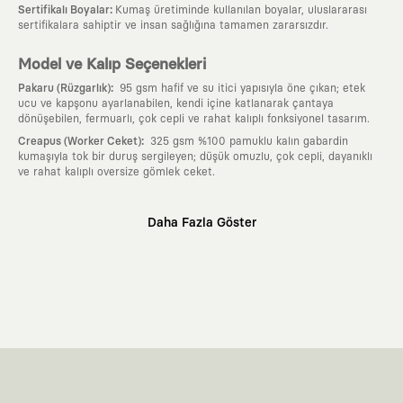
:
Sertifikalı Boyalar
Kumaş üretiminde kullanılan boyalar, uluslararası
sertifikalara sahiptir ve insan sağlığına tamamen zararsızdır.
Model ve Kalıp Seçenekleri
:
Pakaru (Rüzgarlık)
95 gsm hafif ve su itici yapısıyla öne çıkan; etek
ucu ve kapşonu ayarlanabilen, kendi içine katlanarak çantaya
dönüşebilen, fermuarlı, çok cepli ve rahat kalıplı fonksiyonel tasarım.
:
Creapus (Worker Ceket)
325 gsm %100 pamuklu kalın gabardin
kumaşıyla tok bir duruş sergileyen; düşük omuzlu, çok cepli, dayanıklı
ve rahat kalıplı oversize gömlek ceket.
Neden KAFT?
Daha Fazla Göster
:
Giyilebilir Hikayeler
KAFT sıradan bir giyim markası değil; kanvasını
farklı sanatçılara ve yaratıcı zihinlere açık tutan bir tasarım
platformudur. Üzerinde taşıdığın her parça, arkasında derin bir anlam
ve hikaye barındıran özgün bir sanat eseridir.
:
Zamansız Tasarımlar
Klasik moda dünyasının dayattığı sezonluk
trendlerden ve hızlı tüketim döngülerinden tamamen uzağız. Amacımız
sadece birkaç ay giyilip eskiyecek kıyafetler üretmek değil; yıllar boyu
dolabının en değerli parçası olarak kalacak, hikayesini ve estetik
değerini hiçbir zaman kaybetmeyen zamansız tasarımlar ortaya
koymaktır.
:
Yaratıcı Bir Topluluk
KAFT, keşfetmeyi sevenlerin, sanata tutkuyla bağlı