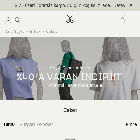
$ 75 üzeri ücretsiz kargo. 30 gün koşulsuz iade.
Detay
0
Ana Sayfa
Erkek
Ceket
Seçili Tasarımlarda
%40'A VARAN İNDİRİM
İndirimli Tasarımları İncele
Ceket
Tümü
Rüzgarlık
Worker
Filtre