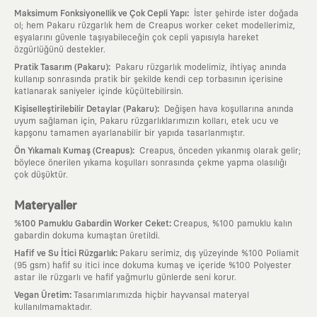
:
Maksimum Fonksiyonellik ve Çok Cepli Yapı
İster şehirde ister doğada
ol; hem Pakaru rüzgarlık hem de Creapus worker ceket modellerimiz,
eşyalarını güvenle taşıyabileceğin çok cepli yapısıyla hareket
özgürlüğünü destekler.
:
Pratik Tasarım (Pakaru)
Pakaru rüzgarlık modelimiz, ihtiyaç anında
kullanıp sonrasında pratik bir şekilde kendi cep torbasının içerisine
katlanarak saniyeler içinde küçültebilirsin.
:
Kişiselleştirilebilir Detaylar (Pakaru)
Değişen hava koşullarına anında
uyum sağlaman için, Pakaru rüzgarlıklarımızın kolları, etek ucu ve
kapşonu tamamen ayarlanabilir bir yapıda tasarlanmıştır.
:
Ön Yıkamalı Kumaş (Creapus)
Creapus, önceden yıkanmış olarak gelir;
böylece önerilen yıkama koşulları sonrasında çekme yapma olasılığı
çok düşüktür.
Materyaller
:
%100 Pamuklu Gabardin Worker Ceket
Creapus, %100 pamuklu kalın
gabardin dokuma kumaştan üretildi.
:
Hafif ve Su İtici Rüzgarlık
Pakaru serimiz, dış yüzeyinde %100 Poliamit
(95 gsm) hafif su itici ince dokuma kumaş ve içeride %100 Polyester
astar ile rüzgarlı ve hafif yağmurlu günlerde seni korur.
:
Vegan Üretim
Tasarımlarımızda hiçbir hayvansal materyal
kullanılmamaktadır.