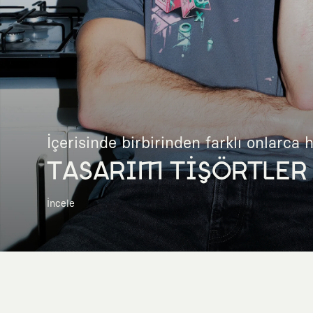
İçerisinde birbirinden farklı onlarca 
TASARIM TİŞÖRTLER
İncele