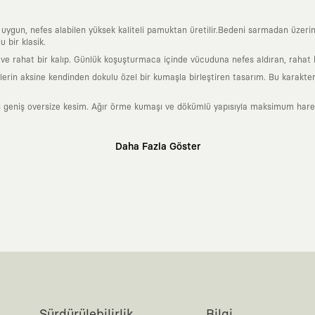
a uygun, nefes alabilen yüksek kaliteli pamuktan üretilir.Bedeni sarmadan üzeri
 bir klasik.
 rahat bir kalıp. Günlük koşuşturmaca içinde vücuduna nefes aldıran, rahat b
rin aksine kendinden dokulu özel bir kumaşla birleştiren tasarım. Bu karakteri
 geniş oversize kesim. Ağır örme kumaşı ve dökümlü yapısıyla maksimum hareket
Daha Fazla Göster
klı sanatçılara ve yaratıcı zihinlere açık tutan bir tasarım platformudur. Üzeri
erden ve hızlı tüketim döngülerinden tamamen uzağız. Amacımız sadece birkaç ay
zaman kaybetmeyen zamansız tasarımlar ortaya koymaktır.
 olanların ve şehri özgürce adımlayanların ortak dilidir. Üzerinde taşıdığın ta
yanından bağımsız illüstratörler, sanatçılar ve kendi alanında vizyoner olan gl
yeni hikayeler anlattığı ortak bir platformdur.
neyimine kadar tüm süreçlerimizi kendi içimizde, büyük bir tutkuyla yönetiyo
karşıyız. Lokal üreticilerimizle birlikte, zamansız ve uzun yaşam döngüsüne sahip
Sürdürülebilirlik
Bilgi