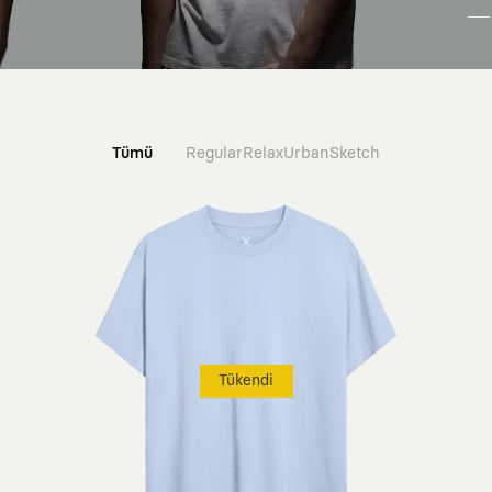
Tümü
Regular
Relax
Urban
Sketch
Tükendi