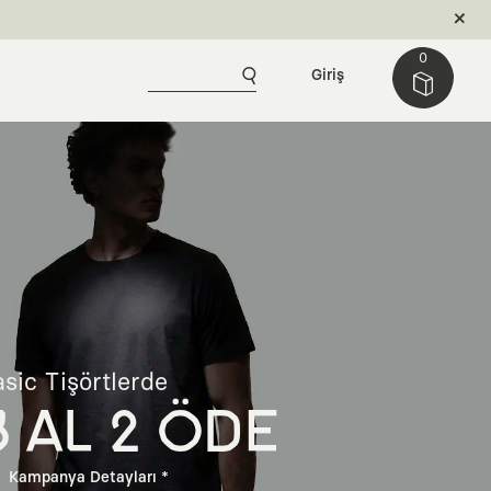
0
Giriş
sic Tişörtlerde
3 AL 2 ÖDE
Kampanya Detayları *