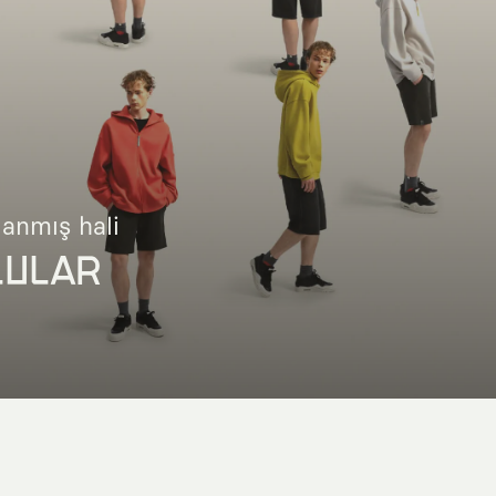
lanmış hali
LULAR