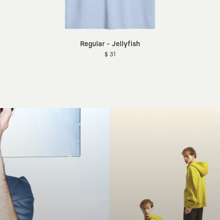
Regular - Jellyfish
$ 31