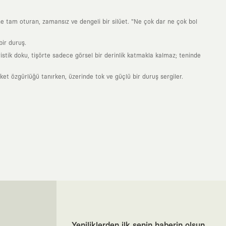
ne tam oturan, zamansız ve dengeli bir silüet. "Ne çok dar ne çok bol
ir duruş.
stik doku, tişörte sadece görsel bir derinlik katmakla kalmaz; teninde
 özgürlüğü tanırken, üzerinde tok ve güçlü bir duruş sergiler.
nde taşıdığın her parça, arkasında derin bir anlam ve hikaye barındıran
 giyilip eskiyecek kıyafetler üretmek değil; yıllar boyu dolabının en
sarımla, sıradanlığa meydan okuyan büyük ve yaratıcı bir topluluğun
obal markalarla yaptığımız özel iş birlikleriyle harmanlıyoruz. KAFT
ruz. Bu entegre ekosistem, sana ulaşan her ürünün yüksek KAFT
, doğaya saygılı tasarımları hayata geçiriyoruz. Better Cotton Initiative
Yeniliklerden ilk senin haberin olsun