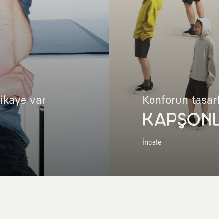
hikaye var
Konforun tasar
KAPŞON
İncele