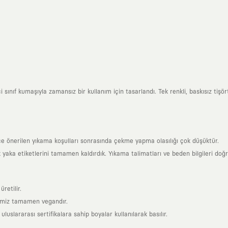
ınıf kumaşıyla zamansız bir kullanım için tasarlandı. Tek renkli, baskısız tişörtl
ce önerilen yıkama koşulları sonrasında çekme yapma olasılığı çok düşüktür.
k yaka etiketlerini tamamen kaldırdık. Yıkama talimatları ve beden bilgileri doğ
retilir.
rimiz tamamen vegandır.
uslararası sertifikalara sahip boyalar kullanılarak basılır.