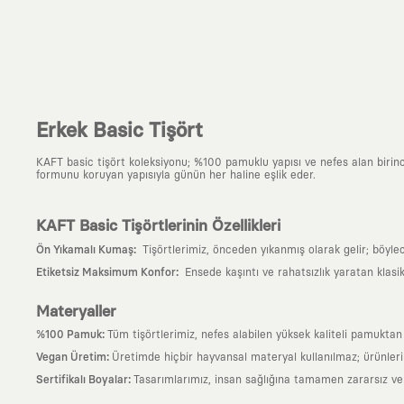
Erkek Basic Tişört
KAFT basic tişört koleksiyonu; %100 pamuklu yapısı ve nefes alan birinci s
formunu koruyan yapısıyla günün her haline eşlik eder.
KAFT Basic Tişörtlerinin Özellikleri
:
Ön Yıkamalı Kumaş
Tişörtlerimiz, önceden yıkanmış olarak gelir; böyle
:
Etiketsiz Maksimum Konfor
Ensede kaşıntı ve rahatsızlık yaratan klasi
Materyaller
:
%100 Pamuk
Tüm tişörtlerimiz, nefes alabilen yüksek kaliteli pamuktan ü
:
Vegan Üretim
Üretimde hiçbir hayvansal materyal kullanılmaz; ürünle
:
Sertifikalı Boyalar
Tasarımlarımız, insan sağlığına tamamen zararsız ve ul