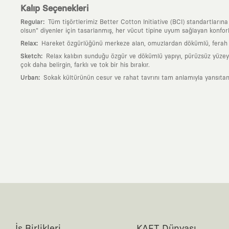
Kalıp Seçenekleri
:
Regular
Tüm tişörtlerimiz Better Cotton Initiative (BCI) standartların
olsun" diyenler için tasarlanmış, her vücut tipine uyum sağlayan konforlu
:
Relax
Hareket özgürlüğünü merkeze alan, omuzlardan dökümlü, ferah ve
:
Sketch
Relax kalıbın sunduğu özgür ve dökümlü yapıyı, pürüzsüz yüzeyle
çok daha belirgin, farklı ve tok bir his bırakır.
:
Urban
Sokak kültürünün cesur ve rahat tavrını tam anlamıyla yansıtan
Neden KAFT?
:
Giyilebilir Hikayeler
KAFT sıradan bir giyim markası değil; kanvasını far
özgün bir sanat eseridir.
:
Zamansız Tasarımlar
Klasik moda dünyasının dayattığı sezonluk trendl
değerli parçası olarak kalacak, hikayesini ve estetik değerini hiçbir 
:
Yaratıcı Bir Topluluk
KAFT, keşfetmeyi sevenlerin, sanata tutkuyla bağlı
parçası olursun.
:
Global İş Birlikleri
Kendi tasarım mutfağımızın gücünü, dünyanın dört bir 
kanvası, farklı disiplinlerin, kültürlerin ve yaratıcı zihinlerin buluşup yep
:
360 Derece Entegre Kalite
Tasarımdan üretime, yazılımdan müşteri de
standartlarında ve tavizsiz bir kaliteyle üretilmesini garanti eder.
:
Sürdürülebilir ve Doğaya Saygılı Vizyon
Hızlı tüketim alışkanlıklarına 
İş Birlikleri
KAFT Dünyası