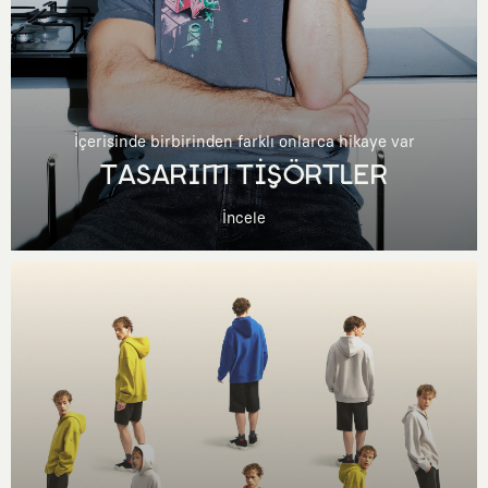
İçerisinde birbirinden farklı onlarca hikaye var
TASARIM TİŞÖRTLER
İncele