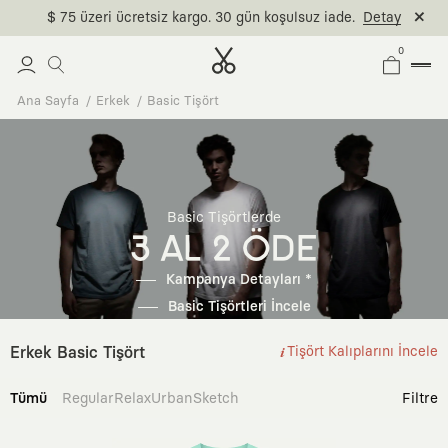
$ 75 üzeri ücretsiz kargo. 30 gün koşulsuz iade.
Detay
0
Ana Sayfa
Erkek
Basic Tişört
Basic Tişörtlerde
3 AL 2 ÖDE
Kampanya Detayları *
Basic Tişörtleri İncele
Erkek Basic Tişört
Tişört Kalıplarını İncele
Tümü
Regular
Relax
Urban
Sketch
Filtre