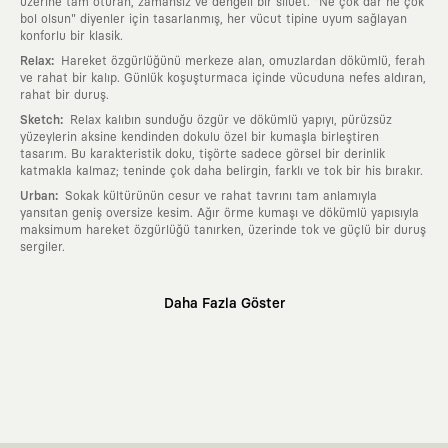
üzerine tam oturan, zamansız ve dengeli bir silüet. "Ne çok dar ne çok
bol olsun" diyenler için tasarlanmış, her vücut tipine uyum sağlayan
konforlu bir klasik.
:
Relax
Hareket özgürlüğünü merkeze alan, omuzlardan dökümlü, ferah
ve rahat bir kalıp. Günlük koşuşturmaca içinde vücuduna nefes aldıran,
rahat bir duruş.
:
Sketch
Relax kalıbın sunduğu özgür ve dökümlü yapıyı, pürüzsüz
yüzeylerin aksine kendinden dokulu özel bir kumaşla birleştiren
tasarım. Bu karakteristik doku, tişörte sadece görsel bir derinlik
katmakla kalmaz; teninde çok daha belirgin, farklı ve tok bir his bırakır.
:
Urban
Sokak kültürünün cesur ve rahat tavrını tam anlamıyla
yansıtan geniş oversize kesim. Ağır örme kumaşı ve dökümlü yapısıyla
maksimum hareket özgürlüğü tanırken, üzerinde tok ve güçlü bir duruş
sergiler.
Neden KAFT?
Daha Fazla Göster
:
Giyilebilir Hikayeler
KAFT sıradan bir giyim markası değil; kanvasını
farklı sanatçılara ve yaratıcı zihinlere açık tutan bir tasarım
platformudur. Üzerinde taşıdığın her parça, arkasında derin bir anlam
ve hikaye barındıran özgün bir sanat eseridir.
:
Zamansız Tasarımlar
Klasik moda dünyasının dayattığı sezonluk
trendlerden ve hızlı tüketim döngülerinden tamamen uzağız. Amacımız
sadece birkaç ay giyilip eskiyecek kıyafetler üretmek değil; yıllar boyu
dolabının en değerli parçası olarak kalacak, hikayesini ve estetik