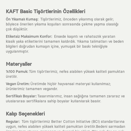
KAFT Basic Tişörtlerinin Özellikleri
:
Ön Yıkamalı Kumaş
Tişörtlerimiz, önceden yıkanmış olarak gelir;
böylece önerilen yıkama koşulları sonrasında çekme yapma olasılığı
çok düşüktür.
:
Etiketsiz Maksimum Konfor
Ensede kaşıntı ve rahatsızlık yaratan
klasik yaka etiketlerini tamamen kaldırdık. Yıkama talimatları ve beden
bilgileri doğrudan kumaşın içine, yumuşak bir baskı tekniğiyle
uygulanmıştır.
Materyaller
:
%100 Pamuk
Tüm tişörtlerimiz, nefes alabilen yüksek kaliteli pamuktan
üretilir.
:
Vegan Üretim
Üretimde hiçbir hayvansal materyal kullanılmaz;
ürünlerimiz tamamen vegandır.
:
Sertifikalı Boyalar
Tasarımlarımız, insan sağlığına tamamen zararsız ve
uluslararası sertifikalara sahip boyalar kullanılarak basılır.
Kalıp Seçenekleri
:
Regular
Tüm tişörtlerimiz Better Cotton Initiative (BCI) standartlarına
uygun, nefes alabilen yüksek kaliteli pamuktan üretilir.Bedeni sarmadan