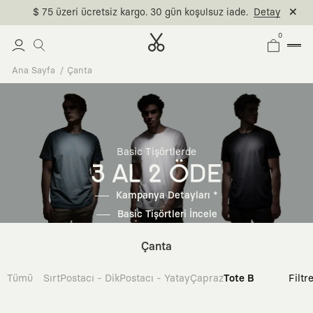
$ 75 üzeri ücretsiz kargo. 30 gün koşulsuz iade.
Detay
0
Ana Sayfa
Çanta
Basic Tişörtlerde
3 AL 2 ÖDE
Kampanya Detayları *
Basic Tişörtleri İncele
Çanta
Tümü
Sırt
Postacı - Dik
Postacı - Yatay
Çapraz
Tote Bag
Filtr