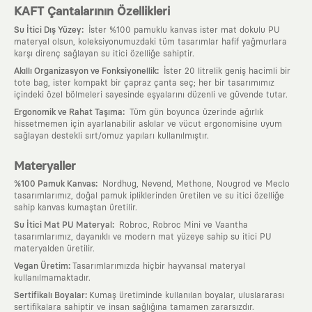
KAFT Çantalarının Özellikleri
:
Su İtici Dış Yüzey
İster %100 pamuklu kanvas ister mat dokulu PU
materyal olsun, koleksiyonumuzdaki tüm tasarımlar hafif yağmurlara
karşı direnç sağlayan su itici özelliğe sahiptir.
:
Akıllı Organizasyon ve Fonksiyonellik
İster 20 litrelik geniş hacimli bir
tote bag, ister kompakt bir çapraz çanta seç; her bir tasarımımız
içindeki özel bölmeleri sayesinde eşyalarını düzenli ve güvende tutar.
:
Ergonomik ve Rahat Taşıma
Tüm gün boyunca üzerinde ağırlık
hissetmemen için ayarlanabilir askılar ve vücut ergonomisine uyum
sağlayan destekli sırt/omuz yapıları kullanılmıştır.
Materyaller
:
%100 Pamuk Kanvas
Nordhug, Nevend, Methone, Nougrod ve Meclo
tasarımlarımız, doğal pamuk ipliklerinden üretilen ve su itici özelliğe
sahip kanvas kumaştan üretilir.
:
Su İtici Mat PU Materyal
Robroc, Robroc Mini ve Vaantha
tasarımlarımız, dayanıklı ve modern mat yüzeye sahip su itici PU
materyalden üretilir.
:
Vegan Üretim
Tasarımlarımızda hiçbir hayvansal materyal
kullanılmamaktadır.
:
Sertifikalı Boyalar
Kumaş üretiminde kullanılan boyalar, uluslararası
sertifikalara sahiptir ve insan sağlığına tamamen zararsızdır.