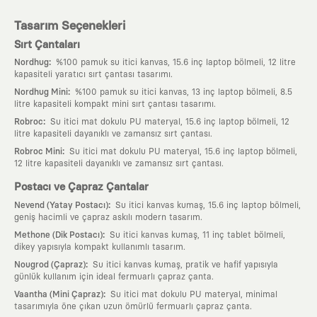
Tasarım Seçenekleri
Sırt Çantaları
:
Nordhug
%100 pamuk su itici kanvas, 15.6 inç laptop bölmeli, 12 litre
kapasiteli yaratıcı sırt çantası tasarımı.
:
Nordhug Mini
%100 pamuk su itici kanvas, 13 inç laptop bölmeli, 8.5
litre kapasiteli kompakt mini sırt çantası tasarımı.
:
Robroc
Su itici mat dokulu PU materyal, 15.6 inç laptop bölmeli, 12
litre kapasiteli dayanıklı ve zamansız sırt çantası.
:
Robroc Mini
Su itici mat dokulu PU materyal, 15.6 inç laptop bölmeli,
12 litre kapasiteli dayanıklı ve zamansız sırt çantası.
Postacı ve Çapraz Çantalar
:
Nevend (Yatay Postacı)
Su itici kanvas kumaş, 15.6 inç laptop bölmeli,
geniş hacimli ve çapraz askılı modern tasarım.
:
Methone (Dik Postacı)
Su itici kanvas kumaş, 11 inç tablet bölmeli,
dikey yapısıyla kompakt kullanımlı tasarım.
:
Nougrod (Çapraz)
Su itici kanvas kumaş, pratik ve hafif yapısıyla
günlük kullanım için ideal fermuarlı çapraz çanta.
:
Vaantha (Mini Çapraz)
Su itici mat dokulu PU materyal, minimal
tasarımıyla öne çıkan uzun ömürlü fermuarlı çapraz çanta.