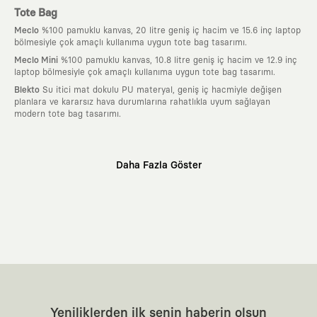
Tote Bag
Meclo
%100 pamuklu kanvas, 20 litre geniş iç hacim ve 15.6 inç laptop
bölmesiyle çok amaçlı kullanıma uygun tote bag tasarımı.
Meclo Mini
%100 pamuklu kanvas, 10.8 litre geniş iç hacim ve 12.9 inç
laptop bölmesiyle çok amaçlı kullanıma uygun tote bag tasarımı.
Blekto
Su itici mat dokulu PU materyal, geniş iç hacmiyle değişen
planlara ve kararsız hava durumlarına rahatlıkla uyum sağlayan
modern tote bag tasarımı.
Neden KAFT?
Daha Fazla Göster
:
Giyilebilir Hikayeler
KAFT sıradan bir giyim markası değil; kanvasını
farklı sanatçılara ve yaratıcı zihinlere açık tutan bir tasarım
platformudur. Üzerinde taşıdığın her parça, arkasında derin bir anlam
ve hikaye barındıran özgün bir sanat eseridir.
:
Zamansız Tasarımlar
Klasik moda dünyasının dayattığı sezonluk
trendlerden ve hızlı tüketim döngülerinden tamamen uzağız. Amacımız
sadece birkaç ay giyilip eskiyecek kıyafetler üretmek değil; yıllar boyu
dolabının en değerli parçası olarak kalacak, hikayesini ve estetik
değerini hiçbir zaman kaybetmeyen zamansız tasarımlar ortaya
koymaktır.
:
Yaratıcı Bir Topluluk
KAFT, keşfetmeyi sevenlerin, sanata tutkuyla bağlı
Yeniliklerden ilk senin haberin olsun