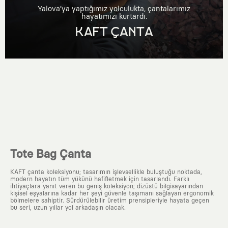
Yalova’ya yaptığımız yolculukta, çantalarımız
hayatımızı kurtardı.
KAFT ÇANTA
Tote Bag Çanta
KAFT çanta koleksiyonu; tasarımın işlevsellikle buluştuğu noktada,
modern hayatın tüm yükünü hafifletmek için tasarlandı. Farklı
ihtiyaçlara yanıt veren bu geniş koleksiyon; dizüstü bilgisayarından
kişisel eşyalarına kadar her şeyi güvenle taşımanı sağlayan ergonomik
bölmelere sahiptir. Sürdürülebilir üretim prensipleriyle hayata geçen
bu seri, uzun yıllar yol arkadaşın olacak.