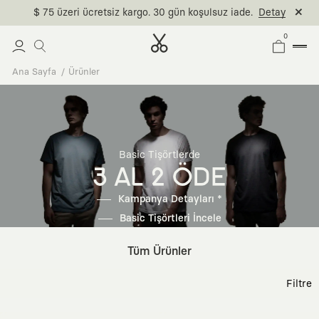
$ 75 üzeri ücretsiz kargo. 30 gün koşulsuz iade.
Detay
0
Ana Sayfa
Ürünler
Basic Tişörtlerde
3 AL 2 ÖDE
Kampanya Detayları *
Basic Tişörtleri İncele
Tüm Ürünler
Filtre