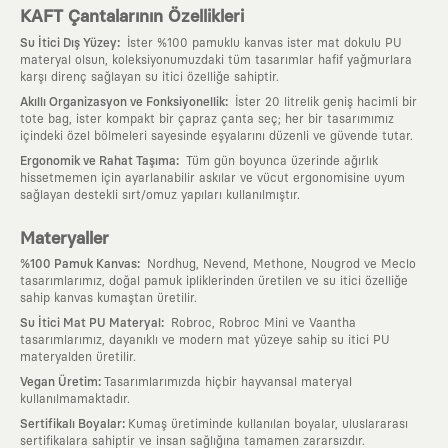
KAFT Çantalarının Özellikleri
:
Su İtici Dış Yüzey
İster %100 pamuklu kanvas ister mat dokulu PU
materyal olsun, koleksiyonumuzdaki tüm tasarımlar hafif yağmurlara
karşı direnç sağlayan su itici özelliğe sahiptir.
:
Akıllı Organizasyon ve Fonksiyonellik
İster 20 litrelik geniş hacimli bir
tote bag, ister kompakt bir çapraz çanta seç; her bir tasarımımız
içindeki özel bölmeleri sayesinde eşyalarını düzenli ve güvende tutar.
:
Ergonomik ve Rahat Taşıma
Tüm gün boyunca üzerinde ağırlık
hissetmemen için ayarlanabilir askılar ve vücut ergonomisine uyum
sağlayan destekli sırt/omuz yapıları kullanılmıştır.
Materyaller
:
%100 Pamuk Kanvas
Nordhug, Nevend, Methone, Nougrod ve Meclo
tasarımlarımız, doğal pamuk ipliklerinden üretilen ve su itici özelliğe
sahip kanvas kumaştan üretilir.
:
Su İtici Mat PU Materyal
Robroc, Robroc Mini ve Vaantha
tasarımlarımız, dayanıklı ve modern mat yüzeye sahip su itici PU
materyalden üretilir.
:
Vegan Üretim
Tasarımlarımızda hiçbir hayvansal materyal
kullanılmamaktadır.
:
Sertifikalı Boyalar
Kumaş üretiminde kullanılan boyalar, uluslararası
sertifikalara sahiptir ve insan sağlığına tamamen zararsızdır.