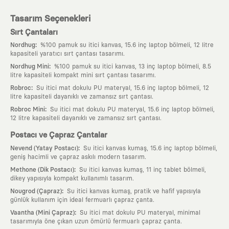
Tasarım Seçenekleri
Sırt Çantaları
:
Nordhug
%100 pamuk su itici kanvas, 15.6 inç laptop bölmeli, 12 litre
kapasiteli yaratıcı sırt çantası tasarımı.
:
Nordhug Mini
%100 pamuk su itici kanvas, 13 inç laptop bölmeli, 8.5
litre kapasiteli kompakt mini sırt çantası tasarımı.
:
Robroc
Su itici mat dokulu PU materyal, 15.6 inç laptop bölmeli, 12
litre kapasiteli dayanıklı ve zamansız sırt çantası.
:
Robroc Mini
Su itici mat dokulu PU materyal, 15.6 inç laptop bölmeli,
12 litre kapasiteli dayanıklı ve zamansız sırt çantası.
Postacı ve Çapraz Çantalar
:
Nevend (Yatay Postacı)
Su itici kanvas kumaş, 15.6 inç laptop bölmeli,
geniş hacimli ve çapraz askılı modern tasarım.
:
Methone (Dik Postacı)
Su itici kanvas kumaş, 11 inç tablet bölmeli,
dikey yapısıyla kompakt kullanımlı tasarım.
:
Nougrod (Çapraz)
Su itici kanvas kumaş, pratik ve hafif yapısıyla
günlük kullanım için ideal fermuarlı çapraz çanta.
:
Vaantha (Mini Çapraz)
Su itici mat dokulu PU materyal, minimal
tasarımıyla öne çıkan uzun ömürlü fermuarlı çapraz çanta.