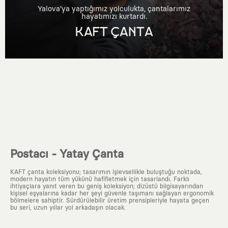
Yalova’ya yaptığımız yolculukta, çantalarımız
hayatımızı kurtardı.
KAFT ÇANTA
Postacı - Yatay Çanta
KAFT çanta koleksiyonu; tasarımın işlevsellikle buluştuğu noktada,
modern hayatın tüm yükünü hafifletmek için tasarlandı. Farklı
ihtiyaçlara yanıt veren bu geniş koleksiyon; dizüstü bilgisayarından
kişisel eşyalarına kadar her şeyi güvenle taşımanı sağlayan ergonomik
bölmelere sahiptir. Sürdürülebilir üretim prensipleriyle hayata geçen
bu seri, uzun yıllar yol arkadaşın olacak.