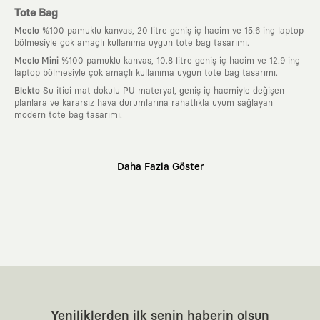
Tote Bag
Meclo
%100 pamuklu kanvas, 20 litre geniş iç hacim ve 15.6 inç laptop
bölmesiyle çok amaçlı kullanıma uygun tote bag tasarımı.
Meclo Mini
%100 pamuklu kanvas, 10.8 litre geniş iç hacim ve 12.9 inç
laptop bölmesiyle çok amaçlı kullanıma uygun tote bag tasarımı.
Blekto
Su itici mat dokulu PU materyal, geniş iç hacmiyle değişen
planlara ve kararsız hava durumlarına rahatlıkla uyum sağlayan
modern tote bag tasarımı.
Neden KAFT?
Daha Fazla Göster
:
Giyilebilir Hikayeler
KAFT sıradan bir giyim markası değil; kanvasını
farklı sanatçılara ve yaratıcı zihinlere açık tutan bir tasarım
platformudur. Üzerinde taşıdığın her parça, arkasında derin bir anlam
ve hikaye barındıran özgün bir sanat eseridir.
:
Zamansız Tasarımlar
Klasik moda dünyasının dayattığı sezonluk
trendlerden ve hızlı tüketim döngülerinden tamamen uzağız. Amacımız
sadece birkaç ay giyilip eskiyecek kıyafetler üretmek değil; yıllar boyu
dolabının en değerli parçası olarak kalacak, hikayesini ve estetik
değerini hiçbir zaman kaybetmeyen zamansız tasarımlar ortaya
koymaktır.
:
Yaratıcı Bir Topluluk
KAFT, keşfetmeyi sevenlerin, sanata tutkuyla bağlı
Yeniliklerden ilk senin haberin olsun