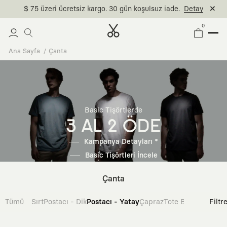
$ 75 üzeri ücretsiz kargo. 30 gün koşulsuz iade.
Detay
0
Ana Sayfa
Çanta
Basic Tişörtlerde
3 AL 2 ÖDE
Kampanya Detayları *
Basic Tişörtleri İncele
Çanta
Tümü
Sırt
Postacı - Dik
Postacı - Yatay
Çapraz
Tote Bag
Filtr