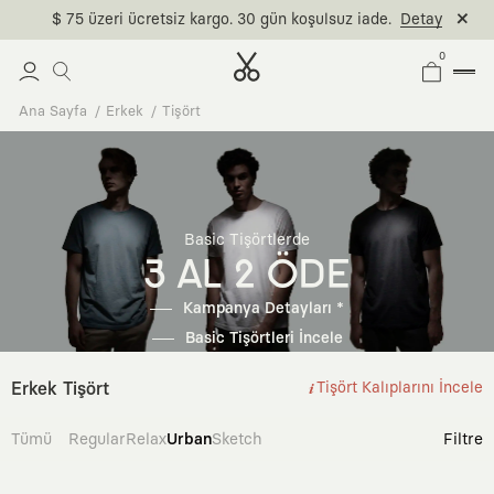
$ 75 üzeri ücretsiz kargo. 30 gün koşulsuz iade.
Detay
0
Ana Sayfa
Erkek
Tişört
Basic Tişörtlerde
3 AL 2 ÖDE
Kampanya Detayları *
Basic Tişörtleri İncele
Erkek Tişört
Tişört Kalıplarını İncele
Tümü
Regular
Relax
Urban
Sketch
Filtre