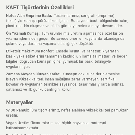
KAFT Tişörtlerinin Özellikleri
:
Nefes Alan Emprime Baskı
Tasarımlarımız, serigrafi (emprime)
tekniğiyle kumaşa pürüzsüzce işlenir. Bu sayede baskı bölgesinde kalın,
plastik bir his oluşmaz ve cildin gün boyu nefes almaya devam eder.
:
Ön Yıkamalı Kumaş
Tüm ürünlerimiz üretim aşamasında özel bir ön
yıkama işleminden geçer. Bu sayede önerilen koşullarda yıkandığında
çekme veya daralma yaşama olasılığı çok düşüktür.
:
Etiketsiz Maksimum Konfor
Ensede kaşıntı ve rahatsızlık yaratan
klasik yaka etiketlerini tamamen kaldırdık. Yıkama talimatları ve beden
bilgileri doğrudan kumaşın içine, yumuşak bir baskı tekniğiyle
uygulanmıştır.
:
Zamana Meydan Okuyan Kalite
Kumaşın dokusuna derinlemesine
işleyen yüksek kaliteli, insan sağlığına zarar vermeyen, sertifikalı
boyalar ve uygulanan teknikler sayesinde, tasarımlar yıllarca solmaz,
çatlamaz ve ilk günkü canlılığını korur.
Materyaller
:
%100 Pamuk
Tüm tişörtlerimiz, nefes alabilen yüksek kaliteli pamuktan
üretilir.
:
Vegan Üretim
Tasarımlarımızda hiçbir hayvansal materyal
kullanılmamaktadır.