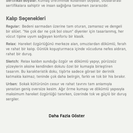
:
Sertifikalı Boyalar
Kumaş üretiminde kullanılan boyalar, uluslararası
sertifikalara sahiptir ve insan sağlığına tamamen zararsızdır.
Kalıp Seçenekleri
:
Regular
Bedeni sarmadan üzerine tam oturan, zamansız ve dengeli
bir silüet. "Ne çok dar ne çok bol olsun" diyenler için tasarlanmış, her
vücut tipine uyum sağlayan konforlu bir klasik.
:
Relax
Hareket özgürlüğünü merkeze alan, omuzlardan dökümlü, ferah
ve rahat bir kalıp. Günlük koşuşturmaca içinde vücuduna nefes aldıran,
rahat bir duruş.
:
Sketch
Relax kalıbın sunduğu özgür ve dökümlü yapıyı, pürüzsüz
yüzeylerin aksine kendinden dokulu özel bir kumaşla birleştiren
tasarım. Bu karakteristik doku, tişörte sadece görsel bir derinlik
katmakla kalmaz; teninde çok daha belirgin, farklı ve tok bir his bırakır.
:
Urban
Sokak kültürünün cesur ve rahat tavrını tam anlamıyla
yansıtan geniş oversize kesim. Ağır örme kumaşı ve dökümlü yapısıyla
maksimum hareket özgürlüğü tanırken, üzerinde tok ve güçlü bir duruş
sergiler.
Neden KAFT?
Daha Fazla Göster
:
Giyilebilir Hikayeler
KAFT sıradan bir giyim markası değil; kanvasını
farklı sanatçılara ve yaratıcı zihinlere açık tutan bir tasarım
platformudur. Üzerinde taşıdığın her parça, arkasında derin bir anlam