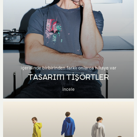
İçerisinde birbirinden farklı onlarca hikaye var
TASARIM TİŞÖRTLER
İncele