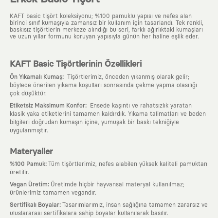
KAFT basic tişört koleksiyonu; %100 pamuklu yapısı ve nefes alan
birinci sınıf kumaşıyla zamansız bir kullanım için tasarlandı. Tek renkli,
baskısız tişörtlerin merkeze alındığı bu seri, farklı ağırlıktaki kumaşları
ve uzun yıllar formunu koruyan yapısıyla günün her haline eşlik eder.
KAFT Basic Tişörtlerinin Özellikleri
:
Ön Yıkamalı Kumaş
Tişörtlerimiz, önceden yıkanmış olarak gelir;
böylece önerilen yıkama koşulları sonrasında çekme yapma olasılığı
çok düşüktür.
:
Etiketsiz Maksimum Konfor
Ensede kaşıntı ve rahatsızlık yaratan
klasik yaka etiketlerini tamamen kaldırdık. Yıkama talimatları ve beden
bilgileri doğrudan kumaşın içine, yumuşak bir baskı tekniğiyle
uygulanmıştır.
Materyaller
:
%100 Pamuk
Tüm tişörtlerimiz, nefes alabilen yüksek kaliteli pamuktan
üretilir.
:
Vegan Üretim
Üretimde hiçbir hayvansal materyal kullanılmaz;
ürünlerimiz tamamen vegandır.
:
Sertifikalı Boyalar
Tasarımlarımız, insan sağlığına tamamen zararsız ve
uluslararası sertifikalara sahip boyalar kullanılarak basılır.