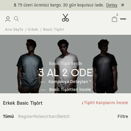
$ 75 üzeri ücretsiz kargo. 30 gün koşulsuz iade.
Detay
0
Ana Sayfa
Erkek
Basic Tişört
Basic Tişörtlerde
3 AL 2 ÖDE
Kampanya Detayları *
Basic Tişörtleri İncele
Erkek Basic Tişört
Tişört Kalıplarını İncele
Tümü
Regular
Relax
Urban
Sketch
Filtre