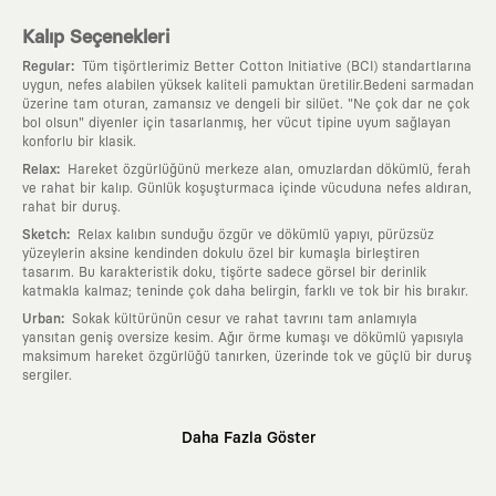
Kalıp Seçenekleri
:
Regular
Tüm tişörtlerimiz Better Cotton Initiative (BCI) standartlarına
uygun, nefes alabilen yüksek kaliteli pamuktan üretilir.Bedeni sarmadan
üzerine tam oturan, zamansız ve dengeli bir silüet. "Ne çok dar ne çok
bol olsun" diyenler için tasarlanmış, her vücut tipine uyum sağlayan
konforlu bir klasik.
:
Relax
Hareket özgürlüğünü merkeze alan, omuzlardan dökümlü, ferah
ve rahat bir kalıp. Günlük koşuşturmaca içinde vücuduna nefes aldıran,
rahat bir duruş.
:
Sketch
Relax kalıbın sunduğu özgür ve dökümlü yapıyı, pürüzsüz
yüzeylerin aksine kendinden dokulu özel bir kumaşla birleştiren
tasarım. Bu karakteristik doku, tişörte sadece görsel bir derinlik
katmakla kalmaz; teninde çok daha belirgin, farklı ve tok bir his bırakır.
:
Urban
Sokak kültürünün cesur ve rahat tavrını tam anlamıyla
yansıtan geniş oversize kesim. Ağır örme kumaşı ve dökümlü yapısıyla
maksimum hareket özgürlüğü tanırken, üzerinde tok ve güçlü bir duruş
sergiler.
Neden KAFT?
Daha Fazla Göster
:
Giyilebilir Hikayeler
KAFT sıradan bir giyim markası değil; kanvasını
farklı sanatçılara ve yaratıcı zihinlere açık tutan bir tasarım
platformudur. Üzerinde taşıdığın her parça, arkasında derin bir anlam