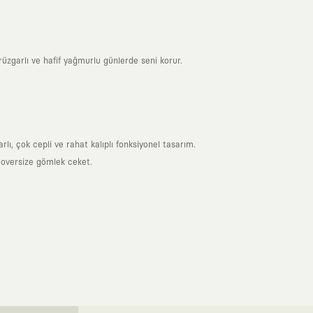
üzgarlı ve hafif yağmurlu günlerde seni korur.
ı, çok cepli ve rahat kalıplı fonksiyonel tasarım.
 oversize gömlek ceket.
nde taşıdığın her parça, arkasında derin bir anlam ve hikaye barındıran
 giyilip eskiyecek kıyafetler üretmek değil; yıllar boyu dolabının en
sarımla, sıradanlığa meydan okuyan büyük ve yaratıcı bir topluluğun
obal markalarla yaptığımız özel iş birlikleriyle harmanlıyoruz. KAFT