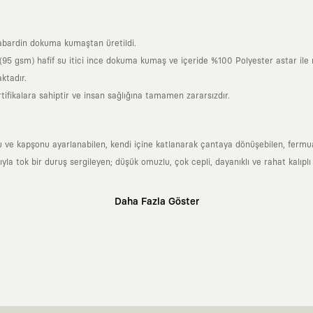
bardin dokuma kumaştan üretildi.
95 gsm) hafif su itici ince dokuma kumaş ve içeride %100 Polyester astar ile r
ktadır.
tifikalara sahiptir ve insan sağlığına tamamen zararsızdır.
u ve kapşonu ayarlanabilen, kendi içine katlanarak çantaya dönüşebilen, fermuarl
 tok bir duruş sergileyen; düşük omuzlu, çok cepli, dayanıklı ve rahat kalıplı
Daha Fazla Göster
klı sanatçılara ve yaratıcı zihinlere açık tutan bir tasarım platformudur. Üzeri
erden ve hızlı tüketim döngülerinden tamamen uzağız. Amacımız sadece birkaç ay
zaman kaybetmeyen zamansız tasarımlar ortaya koymaktır.
 olanların ve şehri özgürce adımlayanların ortak dilidir. Üzerinde taşıdığın ta
yanından bağımsız illüstratörler, sanatçılar ve kendi alanında vizyoner olan gl
yeni hikayeler anlattığı ortak bir platformdur.