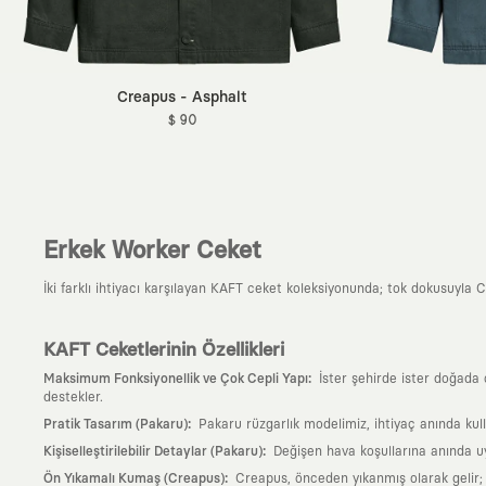
Creapus - Asphalt
$ 90
Erkek Worker Ceket
İki farklı ihtiyacı karşılayan KAFT ceket koleksiyonunda; tok dokusuyla Cr
KAFT Ceketlerinin Özellikleri
:
Maksimum Fonksiyonellik ve Çok Cepli Yapı
İster şehirde ister doğada 
destekler.
:
Pratik Tasarım (Pakaru)
Pakaru rüzgarlık modelimiz, ihtiyaç anında kulla
:
Kişiselleştirilebilir Detaylar (Pakaru)
Değişen hava koşullarına anında uy
:
Ön Yıkamalı Kumaş (Creapus)
Creapus, önceden yıkanmış olarak gelir; 