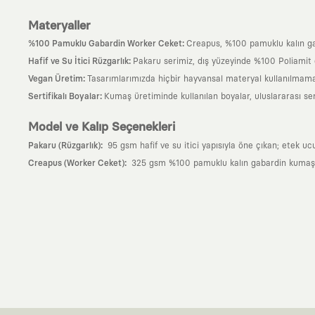
Materyaller
:
%100 Pamuklu Gabardin Worker Ceket
Creapus, %100 pamuklu kalın ga
:
Hafif ve Su İtici Rüzgarlık
Pakaru serimiz, dış yüzeyinde %100 Poliamit (
:
Vegan Üretim
Tasarımlarımızda hiçbir hayvansal materyal kullanılmama
:
Sertifikalı Boyalar
Kumaş üretiminde kullanılan boyalar, uluslararası ser
Model ve Kalıp Seçenekleri
:
Pakaru (Rüzgarlık)
95 gsm hafif ve su itici yapısıyla öne çıkan; etek uc
:
Creapus (Worker Ceket)
325 gsm %100 pamuklu kalın gabardin kumaşıyla
Neden KAFT?
:
Giyilebilir Hikayeler
KAFT sıradan bir giyim markası değil; kanvasını far
özgün bir sanat eseridir.
:
Zamansız Tasarımlar
Klasik moda dünyasının dayattığı sezonluk trendl
değerli parçası olarak kalacak, hikayesini ve estetik değerini hiçbir 
:
Yaratıcı Bir Topluluk
KAFT, keşfetmeyi sevenlerin, sanata tutkuyla bağlı
parçası olursun.
:
Global İş Birlikleri
Kendi tasarım mutfağımızın gücünü, dünyanın dört bir 
kanvası, farklı disiplinlerin, kültürlerin ve yaratıcı zihinlerin buluşup yep