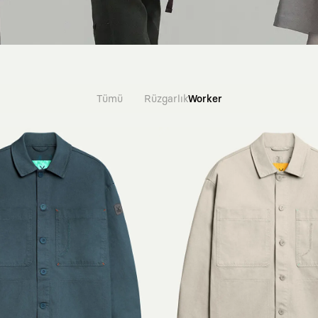
Tümü
Rüzgarlık
Worker