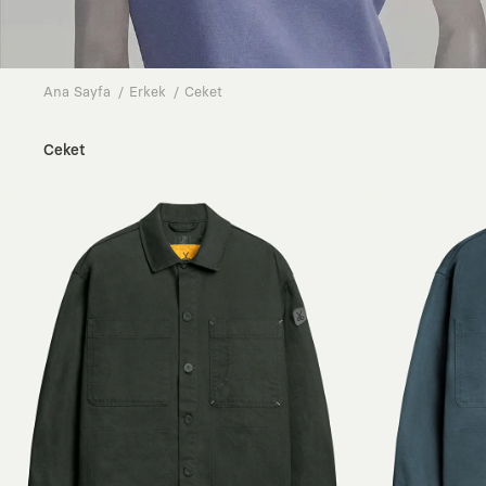
Ana Sayfa
Erkek
Ceket
Ceket