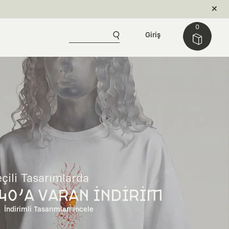
0
Giriş
çili Tasarımlarda
40'A VARAN İNDİRİM
İndirimli Tasarımları İncele