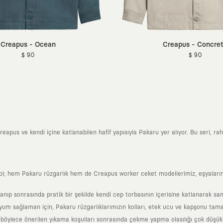
Creapus - Ocean
Creapus - Concre
$ 90
$ 90
eapus ve kendi içine katlanabilen hafif yapısıyla Pakaru yer alıyor. Bu seri, rahat
ol; hem Pakaru rüzgarlık hem de Creapus worker ceket modellerimiz, eşyalarını
nıp sonrasında pratik bir şekilde kendi cep torbasının içerisine katlanarak sani
um sağlaman için, Pakaru rüzgarlıklarımızın kolları, etek ucu ve kapşonu tamam
böylece önerilen yıkama koşulları sonrasında çekme yapma olasılığı çok düşük